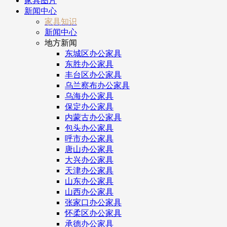
家具图片
新闻中心
家具知识
新闻中心
地方新闻
东城区办公家具
东胜办公家具
丰台区办公家具
乌兰察布办公家具
乌海办公家具
保定办公家具
内蒙古办公家具
包头办公家具
呼市办公家具
唐山办公家具
大兴办公家具
天津办公家具
山东办公家具
山西办公家具
张家口办公家具
怀柔区办公家具
承德办公家具