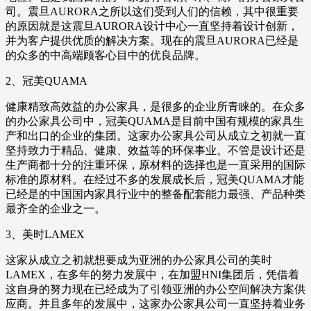
司。震旦AURORA之所以这们受到人们的信赖，其中很重要
的原因就是这震旦AURORA设计中心一直坚持着设计创新，
并为客户提供优质的解决方案。现在的震旦AURORA已经是
的众多的中高端顾客心目中的优良品牌。
2、冠美QUAMA
健康精致高效益的办公家具，是很多的企业所青睐的。在众多
的办公家具公司中，冠美QUAMA是目前中国有规模的家具生
产和出口的企业的集团。这家办公家具公司从成立之初就一直
坚持致力于精品、健康、效益等的环保事业。不管是设计还是
生产商都十分的注重环保，原材料的选择也是一直采用的国际
标准的原材料。在经过不多的发展成长后，冠美QUAMA才能
已经是的中国国内家具行业中的整备配套能力最强、产品种类
最齐全的企业之一。
3、美时LAMEX
这家从成立之初就想要成为亚洲的办公家具公司的美时
LAMEX，在多年的努力发展中，在加盟HNI集团后，凭借着
这自身的努力现在已经成为了引领亚洲的办公空间解决方案供
应商。并且多年的发展中，这家办公家具公司一直坚持着业务