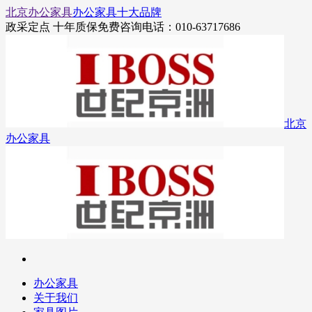
北京办公家具
办公家具十大品牌
政采定点 十年质保
免费咨询电话：010-63717686
北京
办公家具
办公家具
关于我们