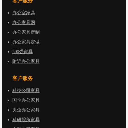
客户服务
办公室家具
办公家具网
办公家具定制
办公家具定做
500强家具
附近办公家具
客户服务
科技公司家具
国企办公家具
央企办公家具
科研院所家具