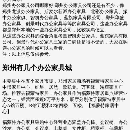
郑州办公家具公司哪家好 郑州办公家具公司还是有不少，像
郑州龙派办公家具、斯麦尔新派办公家具、北彩办公家具、振
中办公家俱、智凯办公家具 、蓝旗家具有限公司、郑州华盛
办公家具、创景时代办公家具等等的家具公司，这些办公家具
都是郑州本地的一些办公家具公司，比较实惠便宜。
从这些办公家具的综合角度考量智凯办公家具、蓝旗家具有限
公司、创景时代办公家具三家的口碑还是很不错的，大家在购
选办公家具的时候可以去看看。
注：以上信息仅供参考。
郑州有几个办公家具城
主要集中在五个家具市场，郑州家居商场有福蒙特家居中心、
中博家居中心、红星、居然、欧凯龙、万客隆、鸿辉家具广
场。推荐去福蒙特家居，办公家具作为福蒙特家居重点经营业
态之一，经营面积近8万平方米，展厅分别位于福蒙特家居中
心A馆五楼、B馆五楼和C馆四楼、五楼。【福蒙特家居中
心】
福蒙特办公家具采购中心经营业态涵盖办公椅、会议椅、办公
沙发、办公桌、会议桌、电脑桌、文件柜、档案柜、储藏柜、