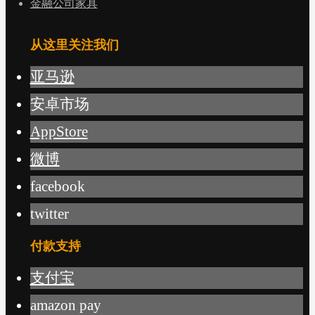
金融公司家具
从这里关注我们
亚马逊
安卓市场
AppStore
微博
facebook
twitter
付款支持
支付宝
amazon pay