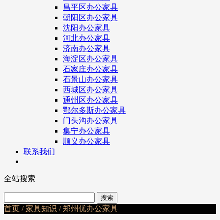
昌平区办公家具
朝阳区办公家具
沈阳办公家具
河北办公家具
济南办公家具
海淀区办公家具
石家庄办公家具
石景山办公家具
西城区办公家具
通州区办公家具
鄂尔多斯办公家具
门头沟办公家具
集宁办公家具
顺义办公家具
联系我们
全站搜索
首页
/
家具知识
/ 郑州优办公家具