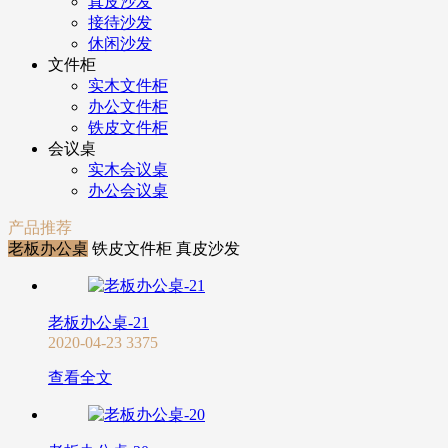
真皮沙发
接待沙发
休闲沙发
文件柜
实木文件柜
办公文件柜
铁皮文件柜
会议桌
实木会议桌
办公会议桌
产品推荐
老板办公桌
铁皮文件柜
真皮沙发
老板办公桌-21
2020-04-23
3375
查看全文