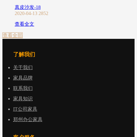
真皮沙发-18
2020-04-13
2852
查看全文
查看全部
了解我们
关于我们
家具品牌
联系我们
家具知识
IT公司家具
郑州办公家具