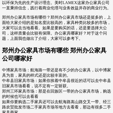
以环保为先的生产设计理念。美时LAMEX这家办公家具公司
一直秉持信念，践行着商业伦理与业务效益并存的商业行为。
郑州办公家具市场有哪些？郑州办公家具市场还是挺多的，上
面给大家介绍的是知名度比较高的，家具种类比较多的市场，
大家可以去当地看看。如果是要购买的话，还是要选择大公
司，这样质量会比较有保障。办公家具哪家好？对于这个问
题，上面我也做出了介绍，大家可以参考下。
郑州办公家具市场有哪些 郑州办公家具
公司哪家好
中博家具市场：航海路一带还是有不少的办公家具，以中博家
具为首，家具的样式还是比较丰富的。
中牟县旧家具市场：如果你挨着中牟县很近的话可以去中牟县
旧家具市场看看，说不定有一定斩获。
郑州三环家具市场：那是在回族区一带的办公家具市场，购选
的时候也可以去看看
如果你要购选二手家具还可以去航海路嵩山路交叉一带、经三
路农贸批发市场二手家具市场等地方去看看，那边有很多二手
家具商家。