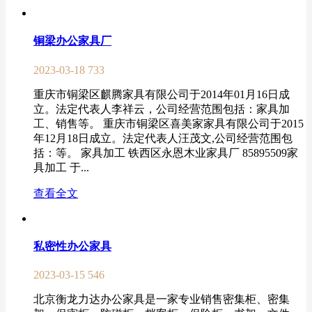
铜梁办公家具厂
2023-03-18
733
重庆市铜梁区麒腾家具有限公司于2014年01月16日成
立。法定代表人李祥云，公司经营范围包括：家具加
工、销售等。 重庆市铜梁区喜美家家具有限公司于2015
年12月18日成立。法定代表人汪茂文,公司经营范围包
括：等。 家具加工 铁西区永恩木业家具厂 85895509家
具加工 于...
查看全文
私密性办公家具
2023-03-15
546
北京衡龙力达办公家具是一家专业销售密集柜、密集