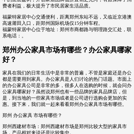
费者利益，极大提升了市民居家生活品质。
福蒙特家居中心交通便利，距离郑州东站不远，又临近京港澳
高速莆田入口，距郑州国际机场仅15分钟车程。
福蒙特家居中心位于地址：郑州市商都路与明理路交汇处，联
系电话：。
郑州办公家具市场有哪些？办公家具哪家
好？
家具在我们的日常生活中是非常的普遍，不管是家庭还是办公
都是需要用到家具。办公家具是人们讨论的热门话题。市面上
的办公家具公司是非常的多，很多人在选购的时候，就会问办
公家具哪家好？虽然说郑州也有一些品牌的家具品牌店，但
是，到当地的一些家具市场或者是公司进行选购会更加的实
惠。接下来，我们就一起来看看郑州办公家具市场有哪些。
郑州 办公家具 市场有哪些？
郑州西建材市场：郑州西建材市场是郑州比较大型的家具市
场，产品相对来说还是比较集中。