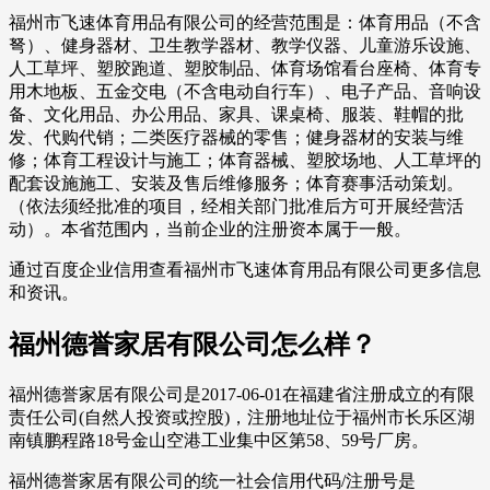
福州市飞速体育用品有限公司的经营范围是：体育用品（不含
弩）、健身器材、卫生教学器材、教学仪器、儿童游乐设施、
人工草坪、塑胶跑道、塑胶制品、体育场馆看台座椅、体育专
用木地板、五金交电（不含电动自行车）、电子产品、音响设
备、文化用品、办公用品、家具、课桌椅、服装、鞋帽的批
发、代购代销；二类医疗器械的零售；健身器材的安装与维
修；体育工程设计与施工；体育器械、塑胶场地、人工草坪的
配套设施施工、安装及售后维修服务；体育赛事活动策划。
（依法须经批准的项目，经相关部门批准后方可开展经营活
动）。本省范围内，当前企业的注册资本属于一般。
通过百度企业信用查看福州市飞速体育用品有限公司更多信息
和资讯。
福州德誉家居有限公司怎么样？
福州德誉家居有限公司是2017-06-01在福建省注册成立的有限
责任公司(自然人投资或控股)，注册地址位于福州市长乐区湖
南镇鹏程路18号金山空港工业集中区第58、59号厂房。
福州德誉家居有限公司的统一社会信用代码/注册号是