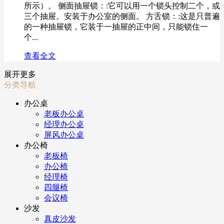
所示）。 侧面抽屉锁：:它可以用一个锁头控制二个，或
三个抽屉。安装于办公室的侧面。 方舌锁：:这是只普遍
的一种抽屉锁，它装于一抽屉的正中间，只能锁住一
个...
查看全文
展开更多
分类导航
办公桌
老板办公桌
经理办公桌
屏风办公桌
办公椅
老板椅
办公椅
经理椅
四腿椅
会议椅
沙发
真皮沙发