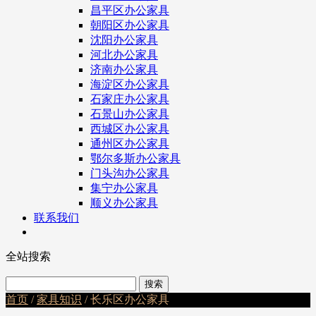
昌平区办公家具
朝阳区办公家具
沈阳办公家具
河北办公家具
济南办公家具
海淀区办公家具
石家庄办公家具
石景山办公家具
西城区办公家具
通州区办公家具
鄂尔多斯办公家具
门头沟办公家具
集宁办公家具
顺义办公家具
联系我们
全站搜索
首页
/
家具知识
/ 长乐区办公家具