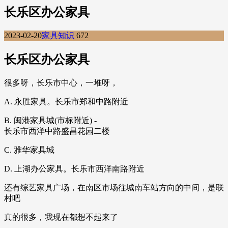
长乐区办公家具
2023-02-20
家具知识
672
长乐区办公家具
很多呀，长乐市中心，一堆呀，
A. 永胜家具。长乐市郑和中路附近
B. 闽港家具城(市标附近) -
长乐市西洋中路盛昌花园二楼
C. 雅华家具城
D. 上湖办公家具。长乐市西洋南路附近
还有综艺家具广场，在南区市场往城南车站方向的中间，是联
村吧
真的很多，我现在都想不起来了