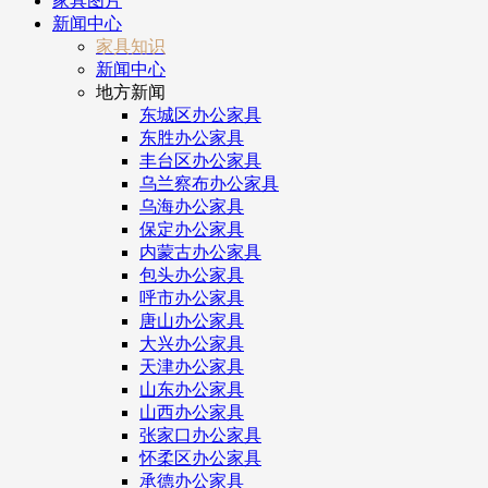
家具图片
新闻中心
家具知识
新闻中心
地方新闻
东城区办公家具
东胜办公家具
丰台区办公家具
乌兰察布办公家具
乌海办公家具
保定办公家具
内蒙古办公家具
包头办公家具
呼市办公家具
唐山办公家具
大兴办公家具
天津办公家具
山东办公家具
山西办公家具
张家口办公家具
怀柔区办公家具
承德办公家具