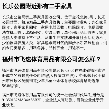
长乐公园附近那有二手家具
长乐市公路局旁二手家具回收公司。位于金花北路8号，长乐
公园对面。凯瑞精品二手家具收售，主要回收业务：办公家具
回收，家用家具回收，家用电器回收，电脑回收、电视回收，
洗衣机回收，冰箱回收，空调回收，单位积压品回收等，家具
是指人类维持正常生活、从事生产实践和开展社会活动必不可
少的器具设施大类。家具也跟随时代的脚步不断发展创新，到
如今门类繁多，用料各异，品种齐全，用途不一。
福州市飞速体育用品有限公司怎么样？
福州市飞速体育用品有限公司是2016-08-05在福建省福州市注
册成立的有限责任公司(自然人投资或控股)，注册地址位于福
州市长乐区吴航街道少年儿童业余体育学校体育场周边第
5#-8#店面。
福州市飞速体育用品有限公司的统一社会信用代码/注册号是
91350182MA34A56B2F，企业法人陈明强，目前企业处于开
业状态。