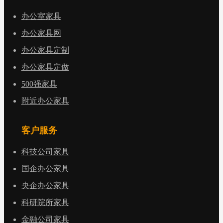
办公室家具
办公家具网
办公家具定制
办公家具定做
500强家具
附近办公家具
客户服务
科技公司家具
国企办公家具
央企办公家具
科研院所家具
金融公司家具