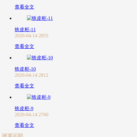
查看全文
铁皮柜-11
2020-04-14
2855
查看全文
铁皮柜-10
2020-04-14
2812
查看全文
铁皮柜-9
2020-04-14
2760
查看全文
查看全部