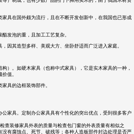
板等）制成，也有少数产品的门下脚用实木的，由于我国木材资
家具在国外颇为流行，且在不断开发创新中，在我国也已形成
胺酯发泡的重，且加工工艺复杂。
，因其造型多样、美观大方、坐卧舒适而广泛进入家庭。
构）。如硬木家具（也称中式家具），它是实木家具的一种，
藏价值。
类家具的边框装饰部件。
办公家具。定制办公家具具有个性化的突出优点，受到很多客户
。检查装修家具外表的质量与检查包门窗的外表质量有相似之
有没有腐蚀点、死节、破残等；各种人造板部件封边处理是否严