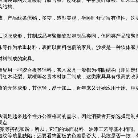
表面装饰的人造板材（胶合板、刨花板、中密度纤维板、细木工
装结构。
，产品线条流畅，多变，造型美观，坐卧时舒适富有弹性。这类
脱膜成形，其制成品与聚胺酯发泡制品类同，但同类产品较聚
等作为承重材料，表面以面料包覆的家具。沙发是一种软体家具
材料制成的家具。
配用一些胶合板等辅料，实木家具一般都为榫眼结构（即固定结
用红木花梨、紫檀等名贵木材加工制成，这类家具具有很高的收
的壳体成形，其体轻，易于加工，近年来又开始应用于床、柜
法满足越来越个性办公室格局的需求，因此消费者开始选择定制
观点。
图案等搭配和谐，所以，它们的饰面材料、油漆工艺等基本相同
皱纹等质量缺陷；还要看饰面板的色差是否大，花纹是否一致，