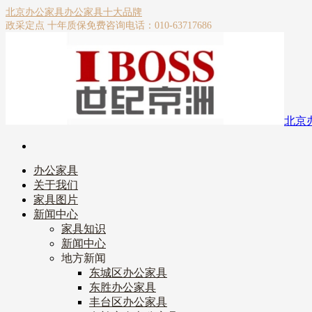
北京办公家具
办公家具十大品牌
政采定点 十年质保
免费咨询电话：010-63717686
北京
办公家具
关于我们
家具图片
新闻中心
家具知识
新闻中心
地方新闻
东城区办公家具
东胜办公家具
丰台区办公家具