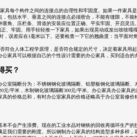
看家具每个构件之间的连接点的合理性和牢固度。如果一件家具
点，包括水平、垂直之间的连接点必须密合，不能有缝隙，不能
种塞角、压栏条、滑道的安装应位置正确、平实牢固、开启灵活
否端正、牢固。用手轻轻推一下家具，如果出现晃动或发出吱吱嘎
米时，误差应在1毫米以下。还要检查一下它的翘曲度：当平面对角
是否符合人体工程学原理，是否符合规定的尺寸，决定着家具用
办公家具可以根据自己的个性设计需要的办公家具，买到适合的
得买？
办公室隔断分为：不锈钢钢化玻璃隔断、铝塑板钢化玻璃隔断、
320元/平米，木制钢化玻璃隔断300元/平米。办公家具办公家
家具的价格总和，有时办公室家具的价格还略高于办公室装修价
基本不会产生浪费。现在的工业水品对钢铁的回收再循环生产的
满足我们需要的刚度。所以钢制办公家具的结构造型多种多样，