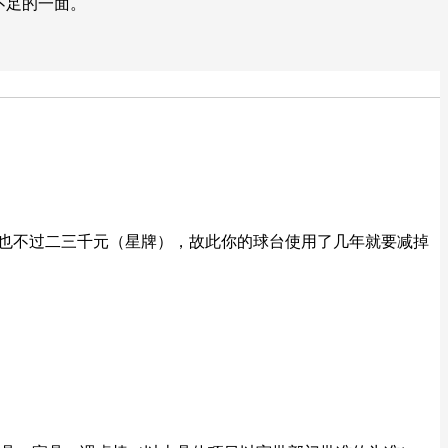
不足的一面。
的也不过二三千元（星牌），故此你的球台使用了几年就要减掉