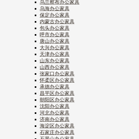
乌兰察布办公家具
乌海办公家具
保定办公家具
内蒙古办公家具
包头办公家具
呼市办公家具
唐山办公家具
大兴办公家具
天津办公家具
山东办公家具
山西办公家具
张家口办公家具
怀柔区办公家具
承德办公家具
昌平区办公家具
朝阳区办公家具
沈阳办公家具
河北办公家具
济南办公家具
海淀区办公家具
石家庄办公家具
石景山办公家具