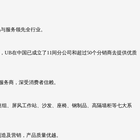
。
品与服务领先全行业。
UB在中国已成立了11间分公司和超过50个分销商去提供优质
服务商，深受消费者信赖。
式桌组、屏风工作站、沙发、座椅、钢制品、高隔墙柜等七大系
制造及营销，产品质量优越。