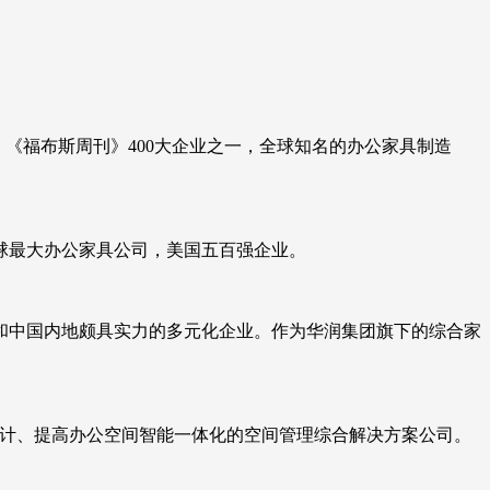
《福布斯周刊》400大企业之一，全球知名的办公家具制造
全球最大办公家具公司，美国五百强企业。
香港和中国内地颇具实力的多元化企业。作为华润集团旗下的综合家
化设计、提高办公空间智能一体化的空间管理综合解决方案公司。