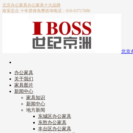
北京办公家具
办公家具十大品牌
政采定点 十年质保
免费咨询电话：010-63717686
北京
办公家具
关于我们
家具图片
新闻中心
家具知识
新闻中心
地方新闻
东城区办公家具
东胜办公家具
丰台区办公家具