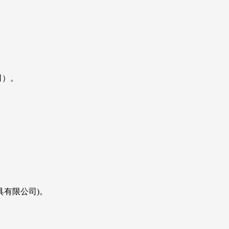
司）。
具有限公司)。