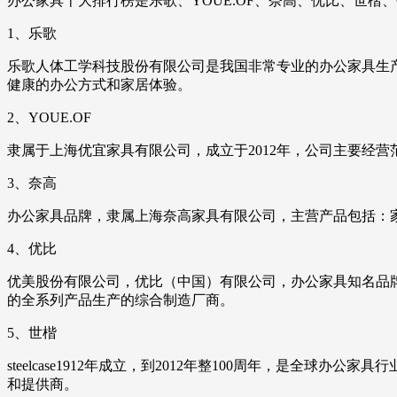
办公家具十大排行榜是乐歌、YOUE.OF、奈高、优比、世楷、创圣
1、乐歌
乐歌人体工学科技股份有限公司是我国非常专业的办公家具生
健康的办公方式和家居体验。
2、YOUE.OF
隶属于上海优宜家具有限公司，成立于2012年，公司主要经
3、奈高
办公家具品牌，隶属上海奈高家具有限公司，主营产品包括：
4、优比
优美股份有限公司，优比（中国）有限公司，办公家具知名品牌
的全系列产品生产的综合制造厂商。
5、世楷
steelcase1912年成立，到2012年整100周年，是全球办
和提供商。