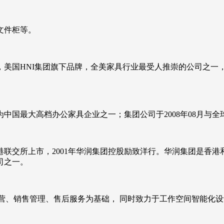
文件柜等。
美国HNI集团旗下品牌，全美家具行业最受人推崇的公司之一，
现为中国最大高档办公家具企业之一；集团公司于2008年08月与
在香港联交所上市，2001年华润集团控股励致洋行。华润集团是
司之一。
产经营、销售管理、售后服务为基础， 同时致力于工作空间智能