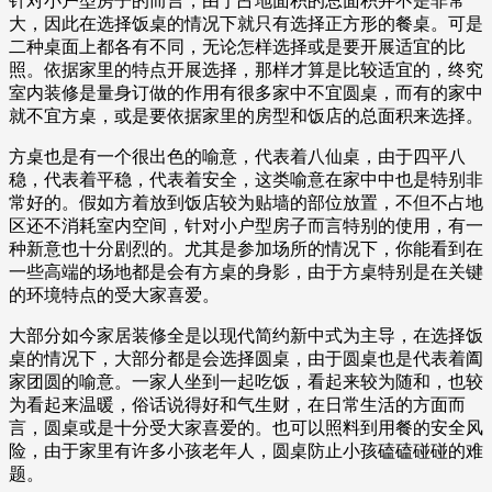
针对小户型房子的而言，由于占地面积的总面积并不是非常
大，因此在选择饭桌的情况下就只有选择正方形的餐桌。可是
二种桌面上都各有不同，无论怎样选择或是要开展适宜的比
照。依据家里的特点开展选择，那样才算是比较适宜的，终究
室内装修是量身订做的作用有很多家中不宜圆桌，而有的家中
就不宜方桌，或是要依据家里的房型和饭店的总面积来选择。
方桌也是有一个很出色的喻意，代表着八仙桌，由于四平八
稳，代表着平稳，代表着安全，这类喻意在家中中也是特别非
常好的。假如方着放到饭店较为贴墙的部位放置，不但不占地
区还不消耗室内空间，针对小户型房子而言特别的使用，有一
种新意也十分剧烈的。尤其是参加场所的情况下，你能看到在
一些高端的场地都是会有方桌的身影，由于方桌特别是在关键
的环境特点的受大家喜爱。
大部分如今家居装修全是以现代简约新中式为主导，在选择饭
桌的情况下，大部分都是会选择圆桌，由于圆桌也是代表着阖
家团圆的喻意。一家人坐到一起吃饭，看起来较为随和，也较
为看起来温暖，俗话说得好和气生财，在日常生活的方面而
言，圆桌或是十分受大家喜爱的。也可以照料到用餐的安全风
险，由于家里有许多小孩老年人，圆桌防止小孩磕磕碰碰的难
题。