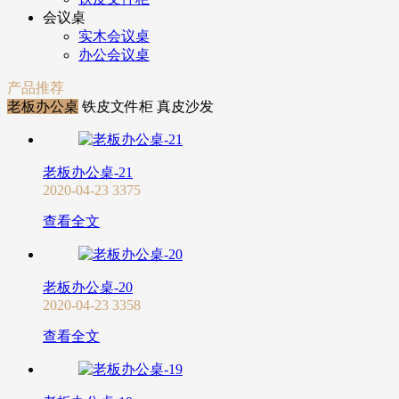
会议桌
实木会议桌
办公会议桌
产品推荐
老板办公桌
铁皮文件柜
真皮沙发
老板办公桌-21
2020-04-23
3375
查看全文
老板办公桌-20
2020-04-23
3358
查看全文