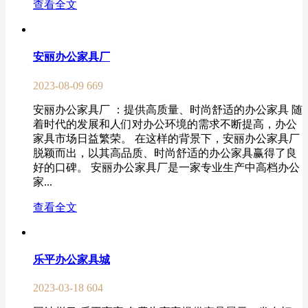
查看全文
安丽办公家具厂
2023-08-09
669
安丽办公家具厂 ：提供高质量、时尚舒适的办公家具 随
着时代的发展和人们对办公环境的需求不断提高，办公
家具市场日益繁荣。 在这样的背景下，安丽办公家具厂
脱颖而出，以其高品质、时尚舒适的办公家具赢得了良
好的口碑。 安丽办公家具厂是一家专业生产中高档办公
家...
查看全文
乐平办公家具城
2023-03-18
604