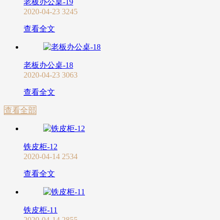
老板办公桌-19
2020-04-23
3245
查看全文
老板办公桌-18
2020-04-23
3063
查看全文
查看全部
铁皮柜-12
2020-04-14
2534
查看全文
铁皮柜-11
2020-04-14
2855