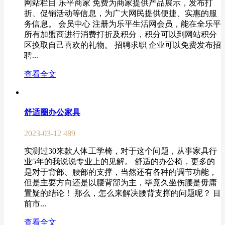
网站栏目 乐平商家 免费为商家提供产品展示，发布打
折、促销活动等信息，为广大网民提供便捷、实惠的服
务信息。 会员中心 注册为乐平生活网会员，能在全乐平
所有加盟商进行消费打折及积分，积分可以到网站积分
区换取自己喜欢的礼物。 招聘求职 企业可以免费发布招
聘...
查看全文
舒适圈办公家具
2023-03-12
489
实测过30来款人体工学椅，对于这个问题，从事家具行
业5年的我说说专业上的见解。 舒适的办公椅，更多的
是对于背部、腰部的支撑，当然还有各种的调节功能，
但是主要方向还是以腰背部为主，毕竟久坐伤腰是毋庸
置疑的结论！ 那么，怎么来解决腰背支撑的问题呢？ 目
前市...
查看全文