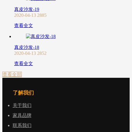
真皮沙发-19
2020-04-13
2885
查看全文
真皮沙发-18
2020-04-13
2852
查看全文
查看全部
了解我们
关于我们
家具品牌
联系我们