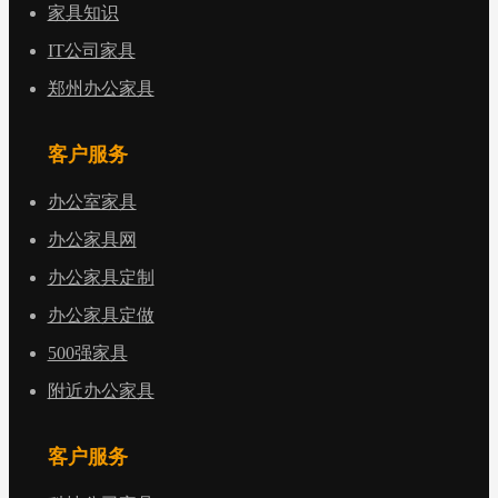
家具知识
IT公司家具
郑州办公家具
客户服务
办公室家具
办公家具网
办公家具定制
办公家具定做
500强家具
附近办公家具
客户服务