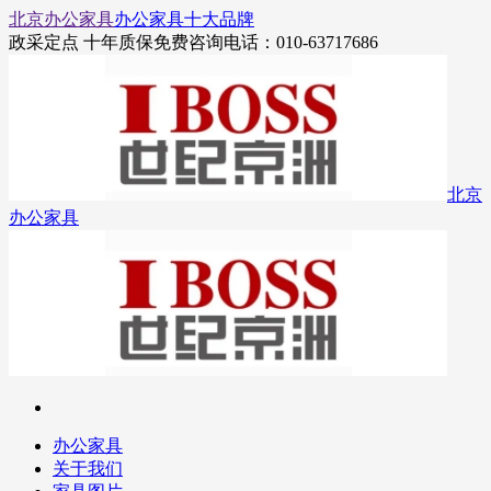
北京办公家具
办公家具十大品牌
政采定点 十年质保
免费咨询电话：010-63717686
北京
办公家具
办公家具
关于我们