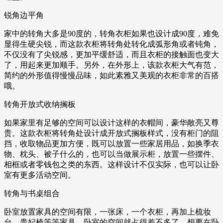
锐角边平角
家中的转角大多是90度的，转角衣柜如果也设计成90度，难免
显得生硬尖锐，而这款衣柜将转角处转化成弧形角或者钝角，
不仅没有了尖锐感，更加平缓舒适，而且衣柜的接触面也变大
了，用起来更加顺手。另外，在外形上，该款衣柜大气有范，
简约的外形值得慢慢品味，如此素雅又美观的衣柜非常的百搭
哦。
转角开放式收纳搁板
如果家里有足够的空间可以设计这样的衣帽间，豪华敞亮又尊
贵。这款衣柜将转角处设计成开放式搁板样式，没有柜门的阻
挡，收取物品更加方便，既可以放置一些家居用品，如换季衣
物、枕头、被子什么的，也可以当做展示柜，放置一些摆件、
相框或者零钱包之类的东西。这样设计不仅实际，也可以让卧
室有更多活动空间。
转角与书桌组合
卧室放置家具的空间有限，一张床，一个衣柜，再加上梳妆
台、贵妃椅等等家具，卧室的空间就占得差不多了，想要在卧