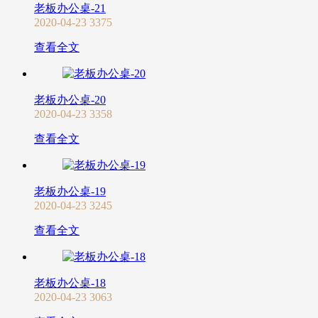
老板办公桌-21
2020-04-23
3375
查看全文
老板办公桌-20
2020-04-23
3358
查看全文
老板办公桌-19
2020-04-23
3245
查看全文
老板办公桌-18
2020-04-23
3063