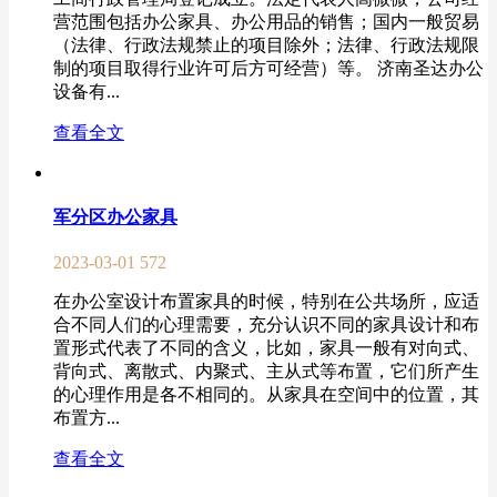
营范围包括办公家具、办公用品的销售；国内一般贸易
（法律、行政法规禁止的项目除外；法律、行政法规限
制的项目取得行业许可后方可经营）等。 济南圣达办公
设备有...
查看全文
军分区办公家具
2023-03-01
572
在办公室设计布置家具的时候，特别在公共场所，应适
合不同人们的心理需要，充分认识不同的家具设计和布
置形式代表了不同的含义，比如，家具一般有对向式、
背向式、离散式、内聚式、主从式等布置，它们所产生
的心理作用是各不相同的。从家具在空间中的位置，其
布置方...
查看全文