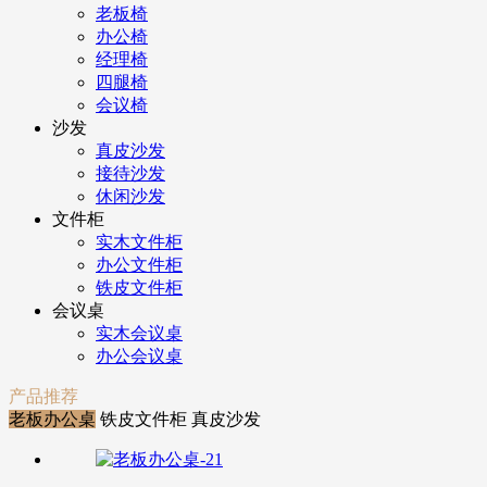
老板椅
办公椅
经理椅
四腿椅
会议椅
沙发
真皮沙发
接待沙发
休闲沙发
文件柜
实木文件柜
办公文件柜
铁皮文件柜
会议桌
实木会议桌
办公会议桌
产品推荐
老板办公桌
铁皮文件柜
真皮沙发