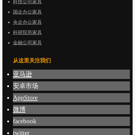
科技公司家具
国企办公家具
央企办公家具
科研院所家具
金融公司家具
从这里关注我们
亚马逊
安卓市场
AppStore
微博
facebook
twitter