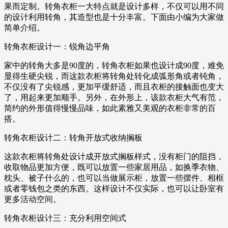
果而定制。转角衣柜一大特点就是设计多样，不仅可以用不同
的设计利用转角，其造型也是十分丰富。下面由小编为大家做
简单介绍。
转角衣柜设计一：锐角边平角
家中的转角大多是90度的，转角衣柜如果也设计成90度，难免
显得生硬尖锐，而这款衣柜将转角处转化成弧形角或者钝角，
不仅没有了尖锐感，更加平缓舒适，而且衣柜的接触面也变大
了，用起来更加顺手。另外，在外形上，该款衣柜大气有范，
简约的外形值得慢慢品味，如此素雅又美观的衣柜非常的百
搭。
转角衣柜设计二：转角开放式收纳搁板
这款衣柜将转角处设计成开放式搁板样式，没有柜门的阻挡，
收取物品更加方便，既可以放置一些家居用品，如换季衣物、
枕头、被子什么的，也可以当做展示柜，放置一些摆件、相框
或者零钱包之类的东西。这样设计不仅实际，也可以让卧室有
更多活动空间。
转角衣柜设计三：充分利用空间式