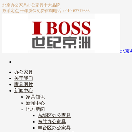
北京办公家具
办公家具十大品牌
政采定点 十年质保
免费咨询电话：010-63717686
北京
办公家具
关于我们
家具图片
新闻中心
家具知识
新闻中心
地方新闻
东城区办公家具
东胜办公家具
丰台区办公家具