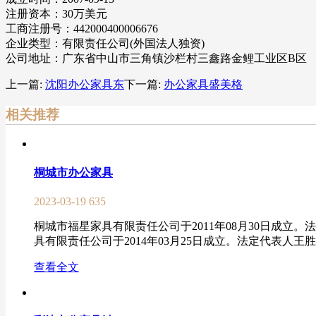
注册资本：30万美元
工商注册号：442000400006676
企业类型：有限责任公司(外国法人独资)
公司地址：广东省中山市三角镇沙栏村三鑫路金鲤工业区B区
上一篇:
沈阳办公家具东
下一篇:
办公家具盛美格
相关推荐
桐城市办公家具
2023-03-19
635
桐城市福星家具有限责任公司于2011年08月30日成
具有限责任公司于2014年03月25日成立。法定代表人王
查看全文