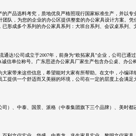
产的产品选料考究，质地优良严格照现行国家标准生产，并以专
设计团队，为您的企业的办公区提供整套的办公家具设计方案。
，已形成多个系列的办公家具系列：大班台系列、会议桌系列、
!公司成立于2007年，前身为“欧拓家具”企业，公司已通过ISO
AA诚信单位称号。广东思进办公家具厂家生产包含办公桌、办
为大家带来这些信息，希望能对大家有所帮助。在文中，小编详
员工提供一个舒适而又美丽的环境，公司在一定的层度上会满足
公司）、中泰、国景、派格（中泰集团旗下三个品牌）、美时都
、百利文仪实业、华盛、中泰龙、兆生家具实业、黎明文仪家具