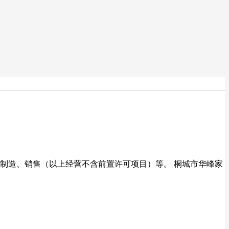
品制造、销售（以上经营不含前置许可项目）等。 桐城市华峰家