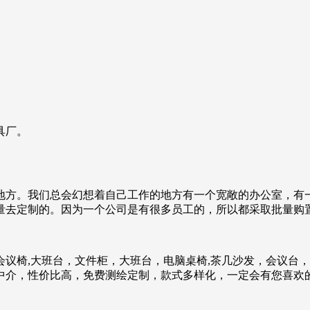
具厂。
地方。我们总会幻想着自己工作的地方有一个宽敞的办公室，有
量去定制的。因为一个公司是有很多员工的，所以都采取批量购
议椅,大班台，文件柜，大班台，电脑桌椅,茶几沙发，会议台
中介，性价比高，免费测绘定制，款式多样化，一定会有您喜欢