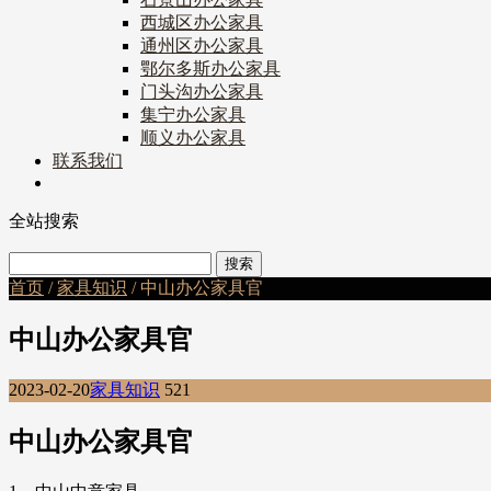
西城区办公家具
通州区办公家具
鄂尔多斯办公家具
门头沟办公家具
集宁办公家具
顺义办公家具
联系我们
全站搜索
首页
/
家具知识
/ 中山办公家具官
中山办公家具官
2023-02-20
家具知识
521
中山办公家具官