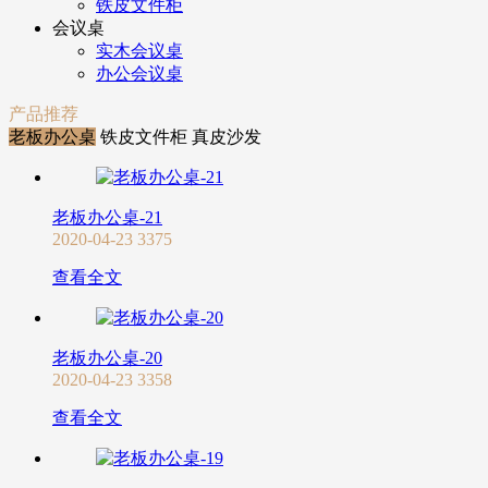
铁皮文件柜
会议桌
实木会议桌
办公会议桌
产品推荐
老板办公桌
铁皮文件柜
真皮沙发
老板办公桌-21
2020-04-23
3375
查看全文
老板办公桌-20
2020-04-23
3358
查看全文