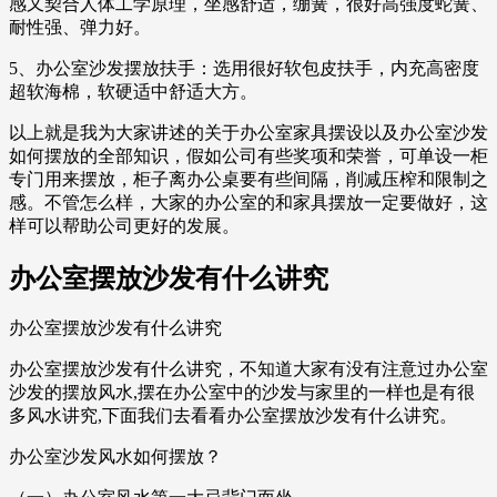
感又契合人体工学原理，坐感舒适，绷簧，很好高强度蛇簧、
耐性强、弹力好。
5、办公室沙发摆放扶手：选用很好软包皮扶手，内充高密度
超软海棉，软硬适中舒适大方。
以上就是我为大家讲述的关于办公室家具摆设以及办公室沙发
如何摆放的全部知识，假如公司有些奖项和荣誉，可单设一柜
专门用来摆放，柜子离办公桌要有些间隔，削减压榨和限制之
感。不管怎么样，大家的办公室的和家具摆放一定要做好，这
样可以帮助公司更好的发展。
办公室摆放沙发有什么讲究
办公室摆放沙发有什么讲究
办公室摆放沙发有什么讲究，不知道大家有没有注意过办公室
沙发的摆放风水,摆在办公室中的沙发与家里的一样也是有很
多风水讲究,下面我们去看看办公室摆放沙发有什么讲究。
办公室沙发风水如何摆放？