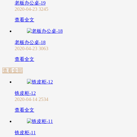
老板办公桌-19
2020-04-23
3245
查看全文
老板办公桌-18
2020-04-23
3063
查看全文
查看全部
铁皮柜-12
2020-04-14
2534
查看全文
铁皮柜-11