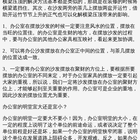
横梁压顶的解决方法基本都是类似的，那就是在装修的时候将
横梁遮挡住。其次，在沙发两旁的茶几上摆放两盆开运竹，借
助开运竹节节上升的正气也可以化解横梁压顶带来的影响。
1、办公室在摆放沙发的时候一定要注意风水的位置，摆放在
当旺的位置佳。的办公室是生财的地方，在摆放沙发的过程
中，要与办公室的其他办公家具相互映衬，看起来更加协调。
2、可以将办公沙发摆放在办公室正中间的位置，与茶几摆放
的位置达成一致。
3、一定要将办公室的沙发摆放在聚财的方位上，要根据所要
摆放的办公室的不同来定，对于办公室家具的摆放一定要引起
大家的重视，所以说，我们一定将沙发摆放在办公室的聚财方
位上，才能够起到至关重要的作用。办公室可是企业的重地，
因此沙发的摆放位置尤为重要。
办公室的明堂宜大还是宜小？
办公室的明堂一定要大不要小！因为，办公室明堂的大小，在
一定的程度上说明了这个单位的前途命运，或者说决定了整个
单位前程是好还是坏，如果一个办公室的明堂狭窄闭塞，说明
这个单位在发展道路上阻碍众多，开发艰难。反之，如果办公