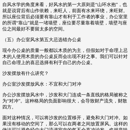
自风水学的角度来看，好风水的第一大原则是“山环水抱”，也
就是说背后有山作依赖，来旺人，前面有水来环绕，来旺财。
所以座位背后必须要有靠山才有利于工作者的事业，办公室里
的所谓“靠山”就是一堵墙壁，座位要尽量靠着墙壁，墙壁与座
位之间最好不要留太多的空间。
（五）办公室风水第五大忌选错办公桌
现今办公桌的质量一般都以木质的为主，但假如对于命理上忌
木的人使用木质的办公桌反而会出现不好之事。我们可以针对
自己命理上的喜忌选择有利于自己的办公桌。
沙发摆放有什么讲究？
办公室沙发摆放风水：不宜和大门对冲
办公沙发摆放风水中，沙发和大门连成一条直线的格局被称之
为“对冲”。这种格局的负面影响很大，会导致财产流失，财散
四方。
面对这种情况，可以将沙发的位置移开，避免和大门对冲。如
果没有移动的空间了，那么可以在两者之间放置屏风。这样的
做法可以避免经由大门流进室内的气不会直冲沙发，也就意味