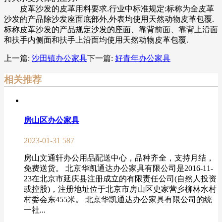
皮革沙发的皮革用料要求.行业中标准规定:标称为全皮革
沙发的产品除沙发座面底部外,外表均使用天然动物皮革包覆.
标称皮革沙发的产品规定沙发的座面、靠背前面、靠背上沿面
和扶手内侧面和扶手上沿面均使用天然动物皮革包覆.
上一篇:
沙田镇办公家具
下一篇:
好青年办公家具
相关推荐
房山区办公家具
2023-01-31
587
房山文通轩办公用品配送中心，品种齐全，支持月结，
免费送货。 北京华凯通达办公家具有限公司是2016-11-
23在北京市延庆县注册成立的有限责任公司(自然人投资
或控股)，注册地址位于北京市房山区史家营乡柳林水村
村委会东455米。 北京华凯通达办公家具有限公司的统
一社...