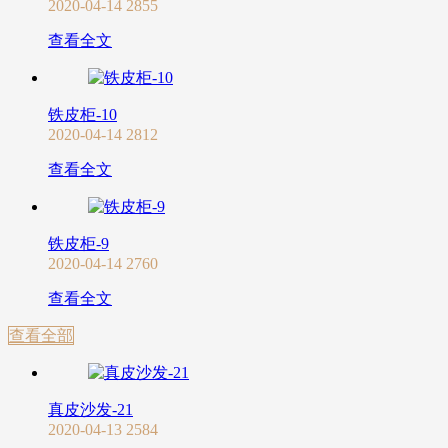
2020-04-14
2855
查看全文
铁皮柜-10
2020-04-14
2812
查看全文
铁皮柜-9
2020-04-14
2760
查看全文
查看全部
真皮沙发-21
2020-04-13
2584