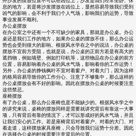
外沙发的摆放位置不可以在凶位上，沙发是我们经常坐卧、休
息的地方，若是将沙发摆放在凶位上，显然容易导致我们受到
凶气的影响，会不利于我们个人气场，影响我们的运势，导致
事业发展不顺利。
办公桌摆放
在办公室之中还有一个不可缺少的家具，那就是办公桌。办公
桌还是我们工作的地方，如果办公桌的摆放不佳，那么办公运
势也会受到很大的影响。根据风水学在之中的说法，办公桌的
摆放不宜前方受阻，也就是说，办公桌的正前方若是有高大的
遮挡物，例如墙壁、例如打印机等，这些物品在办公桌的前方
位置，容易影响着办公桌的风水气场，影响着你的工作运势！
另外，办公桌的挣钱枫叶不宜对着窗户、对着大门，因为这样
的格局容易导致你的工作分心、注意了不够集中，那么这样的
办公桌摆放会有不好的影响。因此在摆放办公桌的时候要注意
这些禁忌。
座椅摆放
有了办公桌，那么办公座椅也是不能缺少的。根据风水学之中
的讲究来说，桌椅的摆放同样是需要就讲究背后有靠这一大事
项，只有背后有靠的情况下，才可以形成好的风水气场，并且
让我们安心的工作。若是座椅背后对着窗户、对着的大门、对
着走道，这样摆放家具座椅，只会导致我们运势十分差。因此
在选择办公桌的时候需要注意背后的位置。