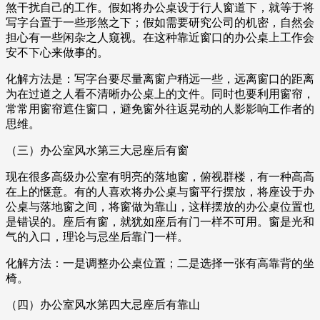
煞干扰自己的工作。假如将办公桌设于行人窗道下，就等于将
写字台置于一些形煞之下；假如需要研究公司的机密，自然会
担心有一些闲杂之人窥视。在这种靠近窗口的办公桌上工作会
安不下心来做事的。
化解方法是：写字台要尽量离窗户稍远一些，远离窗口的距离
为在过道之人看不清晰办公桌上的文件。同时也要利用窗帘，
常常用窗帘遮住窗口，避免窗外往返晃动的人影影响工作者的
思维。
（三）办公室风水第三大忌座后有窗
现在很多高级办公室有明亮的落地窗，俯视群楼，有一种高高
在上的惬意。有的人喜欢将办公桌与窗平行摆放，将座设于办
公桌与落地窗之间，将窗做为靠山，这样摆放的办公桌位置也
是错误的。座后有窗，就犹如座后有门一样不可用。窗是光和
气的入口，理论与忌坐后靠门一样。
化解方法：一是调整办公桌位置；二是选择一张有高靠背的坐
椅。
（四）办公室风水第四大忌座后有靠山