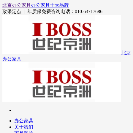
北京办公家具
办公家具十大品牌
政采定点 十年质保
免费咨询电话：010-63717686
北京
办公家具
办公家具
关于我们