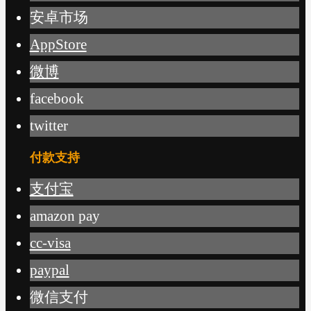
安卓市场
AppStore
微博
facebook
twitter
付款支持
支付宝
amazon pay
cc-visa
paypal
微信支付