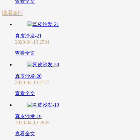
查看全文
查看全部
真皮沙发-21
2020-04-13
2584
查看全文
真皮沙发-20
2020-04-13
2777
查看全文
真皮沙发-19
2020-04-13
2885
查看全文