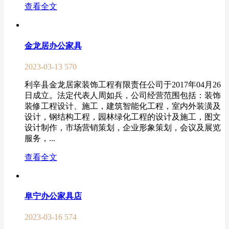
查看全文
金龙居办公家具
2023-03-13
570
利辛县金龙居家装饰工程有限责任公司于2017年04月26
日成立。法定代表人周如兵，公司经营范围包括：装饰
装修工程设计、施工，建筑智能化工程，室内外装潢及
设计，钢结构工程，园林绿化工程的设计及施工，图文
设计制作，市场营销策划，企业形象策划，会议及展览
服务，...
查看全文
阜宁办公家具店
2023-03-16
574