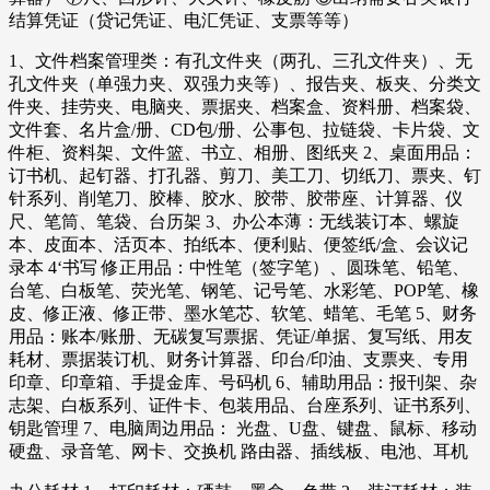
结算凭证（贷记凭证、电汇凭证、支票等等）
1、文件档案管理类：有孔文件夹（两孔、三孔文件夹）、无
孔文件夹（单强力夹、双强力夹等）、报告夹、板夹、分类文
件夹、挂劳夹、电脑夹、票据夹、档案盒、资料册、档案袋、
文件套、名片盒/册、CD包/册、公事包、拉链袋、卡片袋、文
件柜、资料架、文件篮、书立、相册、图纸夹 2、桌面用品：
订书机、起钉器、打孔器、剪刀、美工刀、切纸刀、票夹、钉
针系列、削笔刀、胶棒、胶水、胶带、胶带座、计算器、仪
尺、笔筒、笔袋、台历架 3、办公本薄：无线装订本、螺旋
本、皮面本、活页本、拍纸本、便利贴、便签纸/盒、会议记
录本 4‘书写 修正用品：中性笔（签字笔）、圆珠笔、铅笔、
台笔、白板笔、荧光笔、钢笔、记号笔、水彩笔、POP笔、橡
皮、修正液、修正带、墨水笔芯、软笔、蜡笔、毛笔 5、财务
用品：账本/账册、无碳复写票据、凭证/单据、复写纸、用友
耗材、票据装订机、财务计算器、印台/印油、支票夹、专用
印章、印章箱、手提金库、号码机 6、辅助用品：报刊架、杂
志架、白板系列、证件卡、包装用品、台座系列、证书系列、
钥匙管理 7、电脑周边用品： 光盘、U盘、键盘、鼠标、移动
硬盘、录音笔、网卡、交换机 路由器、插线板、电池、耳机