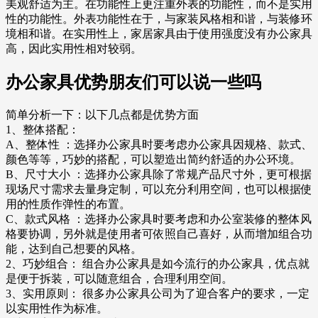
美观舒适为主。在功能性上更注重外表的功能性，而不是实用
性的功能性。外表功能性在于，与家装风格相和谐，与装修环
境相和谐。在实用性上，家居家具由于使用强度没有办公家具
高，因此实用性相对较弱。
办公家具优势朋友们可以说一些吗
简单分析一下：以下几点都是优势方面
1、整体搭配：
A、整体性 ：选择办公家具时要考虑办公家具因规格、款式、
颜色等等，巧妙的搭配，可以塑造出简约舒适的办公环境。
B、尺寸大小 ：选择办公家具除了常规产品尺寸外，更可根据
现场尺寸需求去量身定制，可以充分利用空间，也可以根据使
用的性质作弹性的布置。
C、款式风格 ：选择办公家具时要考虑和办公室装修的整体风
格要协调，另外就是使用者可依照自己喜好，从而增加组合功
能，达到自己想要的风格。
2、巧妙组合： 组合办公家具是如今流行的办公家具，优点就
是便于拆装，可以随意组合，合理利用空间。
3、实用原则： 很多办公家具公司为了迎合客户的要求，一定
以实用性作为标准。