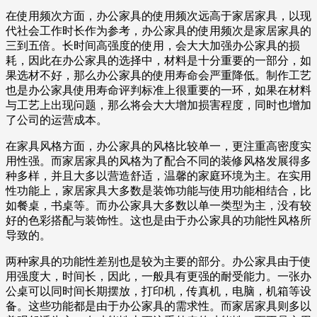
在使用频次方面，办公家具的使用频次远高于家居家具，以现
代社会工作时长作为参考，办公家具的使用频次是家居家具的
三到五倍。长时间高强度的使用，会大大加强办公家具的损
耗，因此在办公家具的选择中，材料是十分重要的一部分，如
果选材不好，那么办公家具的使用寿命会严重降低。制作工艺
也是办公家具使用寿命评判标准上很重要的一环，如果在材料
与工艺上出现问题，那么将会大大增加损害程度，同时也增加
了公司的运营成本。
在家具风格方面，办公家具的风格比较单一，更注重高密度实
用性强。而家居家具的风格为了配合不同的装修风格发展得多
种多样，并且大多以营造舒适，温馨的家庭环境为主。在实用
性功能上，家居家具大多数是装饰功能与使用功能相结合，比
如餐桌，书桌等。而办公家具大多数以单一类型为主，没有较
好的色彩搭配与装饰性。这也是由于办公家具的功能性风格所
导致的。
两种家具的功能性差别也是较为主要的部分。办公家具由于使
用强度大，时间长，因此，一般具有更强的耐受能力。一张办
公桌可以同时间长期摆放，打印机，传真机，电脑，机箱等设
备。这些功能都是由于办公家具的需求性。而家居家具则多以