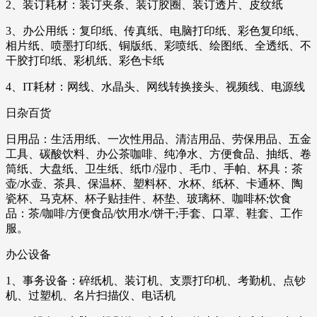
2、装订耗材：装订夹条、装订胶圈、装订透片、皮纹纸
3、办公用纸：复印纸、传真纸、电脑打印纸、彩色复印纸、
相片纸、喷墨打印纸、铜版纸、彩喷纸、绘图纸、全透纸、不
干胶打印纸、彩机纸、彩色卡纸
4、IT耗材：网线、水晶头、网线转换接头、视频线、电源线
日杂百货
日用品：生活用纸、一次性用品、清洁用品、劳保用品、五金
工具、碳酸饮料、办公茶咖啡、纯净水、方便食品、抽纸、卷
筒纸、大盘纸、卫生纸、纸巾/湿巾、毛巾、手帕、杯具：茶
壶/水壶、茶具、保温杯、塑料杯、水杯、纸杯、卡通杯、陶
瓷杯、马克杯、杯子贴挂件、杯垫、玻璃杯、咖啡杯;饮食
品：茶/咖啡/方便食品/饮用水/饼干;手套、口罩、鞋套、工作
服。
办公设备
1、事务设备：碎纸机、装订机、支票打印机、考勤机、点钞
机、过塑机、名片扫描仪、电话机