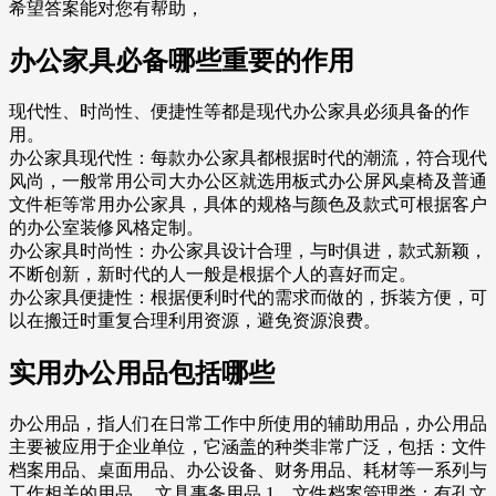
希望答案能对您有帮助，
办公家具必备哪些重要的作用
现代性、时尚性、便捷性等都是现代办公家具必须具备的作
用。
办公家具现代性：每款办公家具都根据时代的潮流，符合现代
风尚，一般常用公司大办公区就选用板式办公屏风桌椅及普通
文件柜等常用办公家具，具体的规格与颜色及款式可根据客户
的办公室装修风格定制。
办公家具时尚性：办公家具设计合理，与时俱进，款式新颖，
不断创新，新时代的人一般是根据个人的喜好而定。
办公家具便捷性：根据便利时代的需求而做的，拆装方便，可
以在搬迁时重复合理利用资源，避免资源浪费。
实用办公用品包括哪些
办公用品，指人们在日常工作中所使用的辅助用品，办公用品
主要被应用于企业单位，它涵盖的种类非常广泛，包括：文件
档案用品、桌面用品、办公设备、财务用品、耗材等一系列与
工作相关的用品。 文具事务用品 1、文件档案管理类：有孔文