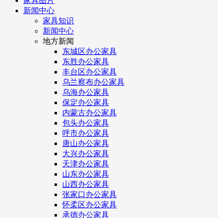
家具图片
新闻中心
家具知识
新闻中心
地方新闻
东城区办公家具
东胜办公家具
丰台区办公家具
乌兰察布办公家具
乌海办公家具
保定办公家具
内蒙古办公家具
包头办公家具
呼市办公家具
唐山办公家具
大兴办公家具
天津办公家具
山东办公家具
山西办公家具
张家口办公家具
怀柔区办公家具
承德办公家具