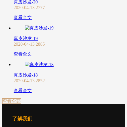
真皮沙发-20
2020-04-13
2777
查看全文
真皮沙发-19
2020-04-13
2885
查看全文
真皮沙发-18
2020-04-13
2852
查看全文
查看全部
了解我们