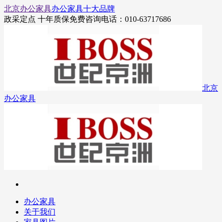
北京办公家具
办公家具十大品牌
政采定点 十年质保
免费咨询电话：010-63717686
北京
办公家具
办公家具
关于我们