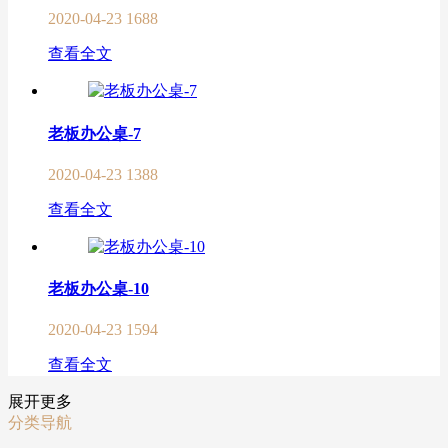
2020-04-23
1688
查看全文
老板办公桌-7
2020-04-23
1388
查看全文
老板办公桌-10
2020-04-23
1594
查看全文
展开更多
分类导航