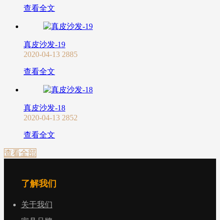
查看全文
真皮沙发-19
2020-04-13
2885
查看全文
真皮沙发-18
2020-04-13
2852
查看全文
查看全部
了解我们
关于我们