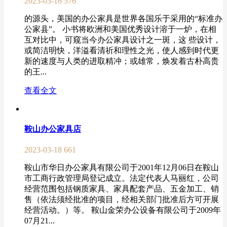
2023-03-16
576
的源头，美国的办公家具是世界各国乐于采用的“标准办
公家县”。 小书将欧洲和美国优秀设计溶于一炉，在相
互对比中，可窥当今办公家具设计之一斑，这 些设计，
或简洁明快，洋溢看清祈和理性之光，使人感到时代更
新的速度与人类的进取精冲；或雄常，焕发着古朴高贵
的王...
查看全文
鞍山办公家具店
2023-03-18
661
鞍山市华日办公家具有限公司于2001年12月06日在鞍山
市工商行政管理局登记成立。法定代表人马丽红，公司
经营范围包括钢质家具、家具配套产品、五金加工、销
售（依法须经批准的项目，经相关部门批准后方可开展
经营活动。）等。 鞍山金荣办公设备有限公司于2009年
07月21...