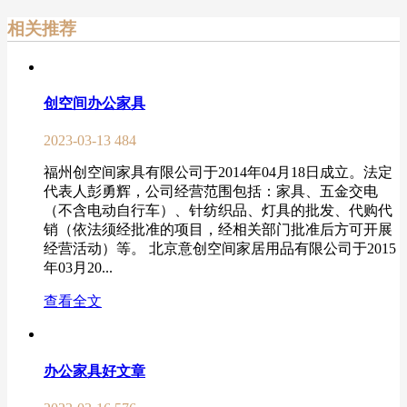
相关推荐
创空间办公家具
2023-03-13
484
福州创空间家具有限公司于2014年04月18日成立。法定
代表人彭勇辉，公司经营范围包括：家具、五金交电
（不含电动自行车）、针纺织品、灯具的批发、代购代
销（依法须经批准的项目，经相关部门批准后方可开展
经营活动）等。 北京意创空间家居用品有限公司于2015
年03月20...
查看全文
办公家具好文章