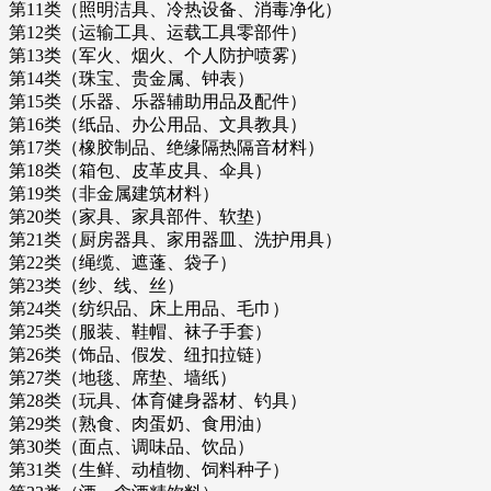
第11类（照明洁具、冷热设备、消毒净化）
第12类（运输工具、运载工具零部件）
第13类（军火、烟火、个人防护喷雾）
第14类（珠宝、贵金属、钟表）
第15类（乐器、乐器辅助用品及配件）
第16类（纸品、办公用品、文具教具）
第17类（橡胶制品、绝缘隔热隔音材料）
第18类（箱包、皮革皮具、伞具）
第19类（非金属建筑材料）
第20类（家具、家具部件、软垫）
第21类（厨房器具、家用器皿、洗护用具）
第22类（绳缆、遮蓬、袋子）
第23类（纱、线、丝）
第24类（纺织品、床上用品、毛巾）
第25类（服装、鞋帽、袜子手套）
第26类（饰品、假发、纽扣拉链）
第27类（地毯、席垫、墙纸）
第28类（玩具、体育健身器材、钓具）
第29类（熟食、肉蛋奶、食用油）
第30类（面点、调味品、饮品）
第31类（生鲜、动植物、饲料种子）