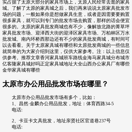
实占据了太原大部分的家具市场上，太原人民经常去逛的家具
城。了解了太原的家具城之后，我们再来说说太原家具批发市
场的问题，一般如果你是想做家具生意，或者是因需要要购置
很多家具，就可以到专门的批发市场去购置，那样的话会便宜
很多的。太原的家具批发商城也有不少，像解放北路的菁草坪
家具批发市场、迎泽西大街的迎泽区家具市场、万柏林区万水
批发城、南内环桥西那边还有不少的家具批发商城，有时间可
以去看看。关于太原家具城有哪些和太原批发商城的一些信息
就简单的为大家介绍到这里，仅供大家参考。注：以上信息仅
供参考。推荐文章香河家具城班车路线金海马家具城分布城市
亿客隆家具城好吗正定家具城地址大全山西办公家具厂有哪些
金华家具城有哪些
太原市办公用品批发市场在哪里？
太原市办公用品批发市场有多个，比如：
1、昌然·金麟办公用品批发，地址：体育西路34-5
电话:
2、卡豆卡文具批发，地址亲贤社区官道巷237号
电话: