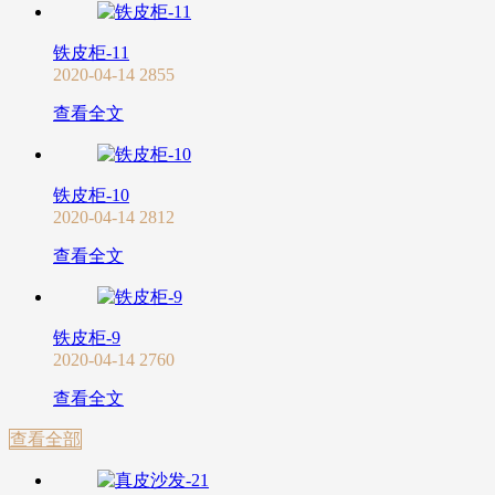
铁皮柜-11
2020-04-14
2855
查看全文
铁皮柜-10
2020-04-14
2812
查看全文
铁皮柜-9
2020-04-14
2760
查看全文
查看全部