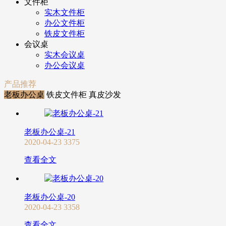
文件柜
实木文件柜
办公文件柜
铁皮文件柜
会议桌
实木会议桌
办公会议桌
产品推荐
老板办公桌
铁皮文件柜
真皮沙发
老板办公桌-21
2020-04-23
3375
查看全文
老板办公桌-20
2020-04-23
3358
查看全文