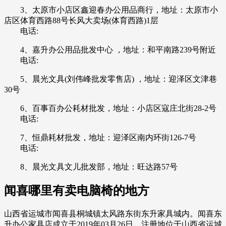
3、太原市小店区鑫迎春办公用品商行，地址：太原市小
店区体育西路88号长风大卖场(体育西路)1层
电话:
4、嘉升办公用品批发中心 ，地址：和平南路239号附近
电话:
5、晨光文具(刘伟峰批发零售店) ，地址：迎泽区文津巷
30号
6、百事百办公耗材批发，地址：小店区寇庄北街28-2号
电话:
7、恒鼎耗材批发，地址：迎泽区南内环街126-7号
电话:
8、晨光文具文儿批发部，地址：旺达路57号
闻喜哪里有卖电脑椅的地方
山西省运城市闻喜县桐城镇太风路东街东升家具城内。闻喜东
升办公家具店成立于2019年03月26日，注册地位于山西省运城