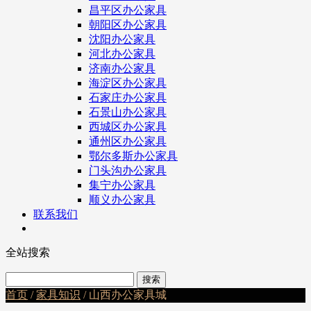
昌平区办公家具
朝阳区办公家具
沈阳办公家具
河北办公家具
济南办公家具
海淀区办公家具
石家庄办公家具
石景山办公家具
西城区办公家具
通州区办公家具
鄂尔多斯办公家具
门头沟办公家具
集宁办公家具
顺义办公家具
联系我们
全站搜索
首页
/
家具知识
/ 山西办公家具城