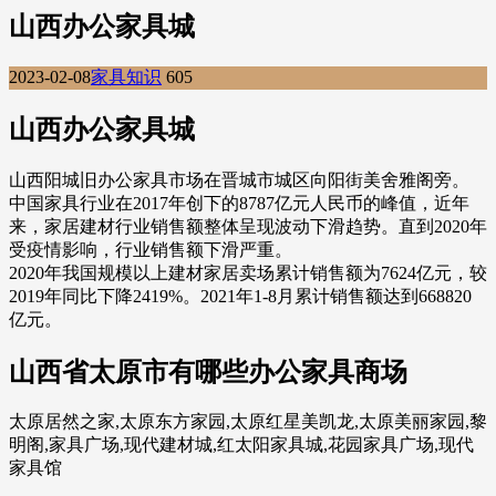
山西办公家具城
2023-02-08
家具知识
605
山西办公家具城
山西阳城旧办公家具市场在晋城市城区向阳街美舍雅阁旁。
中国家具行业在2017年创下的8787亿元人民币的峰值，近年
来，家居建材行业销售额整体呈现波动下滑趋势。直到2020年
受疫情影响，行业销售额下滑严重。
2020年我国规模以上建材家居卖场累计销售额为7624亿元，较
2019年同比下降2419%。2021年1-8月累计销售额达到668820
亿元。
山西省太原市有哪些办公家具商场
太原居然之家,太原东方家园,太原红星美凯龙,太原美丽家园,黎
明阁,家具广场,现代建材城,红太阳家具城,花园家具广场,现代
家具馆