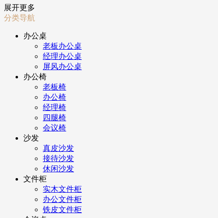
展开更多
分类导航
办公桌
老板办公桌
经理办公桌
屏风办公桌
办公椅
老板椅
办公椅
经理椅
四腿椅
会议椅
沙发
真皮沙发
接待沙发
休闲沙发
文件柜
实木文件柜
办公文件柜
铁皮文件柜