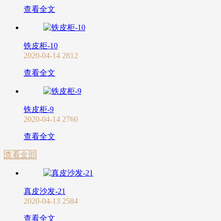
查看全文
铁皮柜-10
2020-04-14
2812
查看全文
铁皮柜-9
2020-04-14
2760
查看全文
查看全部
真皮沙发-21
2020-04-13
2584
查看全文