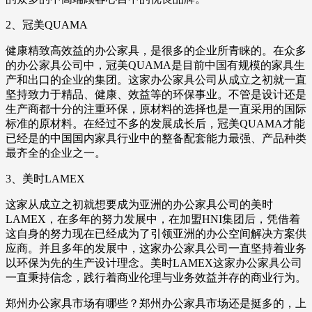
2、冠美QUAMA
健康精致高效益的办公家具，是很多的企业所青睐的。在众多
的办公家具公司中，冠美QUAMA是目前中国有规模的家具生
产和出口的企业的集团。这家办公家具公司从成立之初就一直
坚持致力于精品、健康、效益等的环保事业。不管是设计还是
生产商都十分的注重环保，原材料的选择也是一直采用的国际
标准的原材料。在经过不多的发展成长后，冠美QUAMA才能
已经是的中国国内家具行业中的整备配套能力最强、产品种类
最齐全的企业之一。
3、美时LAMEX
这家从成立之初就想要成为亚洲的办公家具公司的美时
LAMEX，在多年的努力发展中，在加盟HNI集团后，凭借着
这自身的努力现在已经成为了引领亚洲的办公空间解决方案供
应商。并且多年的发展中，这家办公家具公司一直坚持着业务
以环保为先的生产设计理念。美时LAMEX这家办公家具公司
一直秉持信念，践行着商业伦理与业务效益并存的商业行为。
郑州办公家具市场有哪些？郑州办公家具市场还是挺多的，上