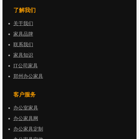
了解我们
关于我们
家具品牌
联系我们
家具知识
IT公司家具
郑州办公家具
客户服务
办公室家具
办公家具网
办公家具定制