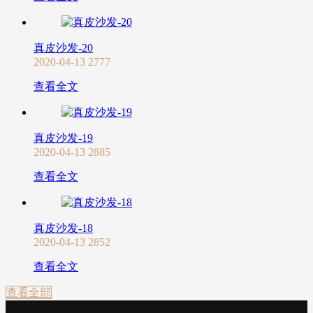
真皮沙发-20
2020-04-13
2777
查看全文
真皮沙发-19
2020-04-13
2885
查看全文
真皮沙发-18
2020-04-13
2852
查看全文
查看全部