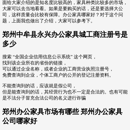
面给大家介绍的是知名度比较高的，家具种类比较多的市场，
大家可以去当地看看。如果是要购买的话，还是要选择大公
司，这样质量会比较有保障。办公家具哪家好？对于这个问
题，上面我也做出了介绍，大家可以参考下。
郑州中牟县永兴办公家具城工商注册号是
多少
搜索 “全国企业信用信息公示系统” 这个网页，
找到该企业所在的省份的链接，
可以通过企业名称，或者企业的工商营业执照注册号，
免费查询到企业，个体工商户的公开的登记注册资料。
不能查询到的话，应该就是假公司，
但是能查询到的话，其经营行为也不一定是合法的。也有可能
是不法分子冒充合法公司的名义进行诈骗
郑州办公家具市场有哪些 郑州办公家具
公司哪家好