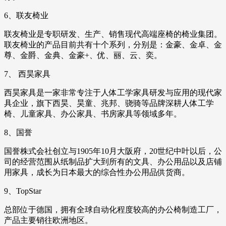
6、联友椅业
联友椅业是专职研发、生产、销售现代高端座椅的椅业集团。
联友椅业的产品目前共有十个系列，分别是：金豪、金卓、金
尊、金爵、金典、金豪+、优、丽、云、奕。
7、 西昊家具
西昊家具是一家非常专注于人体工学家具研发与应用的现代家
具企业，旗下西昊、昊童、兆邦、骁骑等品牌深耕人体工学
椅、儿童家具、办公家具、书房家具等领域多年。
8、国誉
国誉株式会社创立与1905年10月大阪府，20世纪中叶以后，公
司的经营范围从纸制品扩大到所有的文具、办公用品以及店铺
用家具，成长为日本最大的综合性办公用品供货商。
9、TopStar
总部位于德国，拥有全球自动化程度较高的办公椅制造工厂，
产品主要销往欧洲地区。