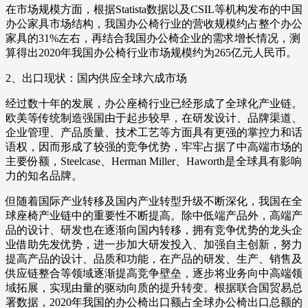
在市场规模方面，根据Statista数据以及CSIL等机构发布的中国
办公家具市场结构，我国办公椅行业的营收规模约占整个办公
家具的31%左右，再结合我国办公椅企业的需求增长情况，测
算得出2020年我国办公椅行业市场规模约为265亿元人民币。
2、出口现状：国内供应全球六成市场
经过数十年的发展，办公座椅行业已经形成了全球化产业链。
欧美等传统制造强国由于起步较早，在研发设计、品牌渠道、
企业管理、产品质量、技术工艺等方面具有更强的掌控力和话
语权，因而形成了较强的竞争优势，牢牢占据了中高端市场的
主要份额，Steelcase、Herman Miller、Haworth是全球具有影响
力的知名品牌。
但随着国际产业转移及国内产业转型升级不断深化，我国在全
球座椅产业链中的重要性不断提高。除中低端产品外，高端产
品的设计、研发也在逐渐向国内转移，拥有竞争优势的龙头企
业借助先发优势，进一步加大研发投入、加强自主创新，努力
提高产品的设计、品质和功能，在产品的研发、生产、销售及
供应链整合等领域逐渐提高竞争壁垒，逐步将业务向中高端领
域拓展，实现由量的驱动向质的提升转变。根据联合国贸易总
署数据，2020年我国的办公椅出口额占全球办公椅出口总额的