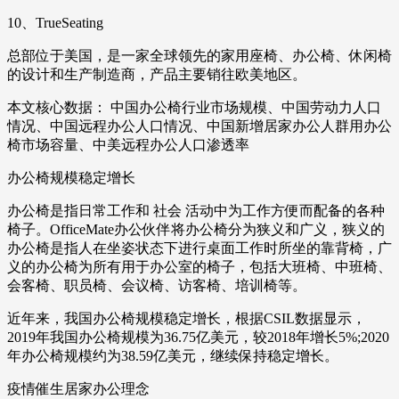
10、TrueSeating
总部位于美国，是一家全球领先的家用座椅、办公椅、休闲椅
的设计和生产制造商，产品主要销往欧美地区。
本文核心数据： 中国办公椅行业市场规模、中国劳动力人口
情况、中国远程办公人口情况、中国新增居家办公人群用办公
椅市场容量、中美远程办公人口渗透率
办公椅规模稳定增长
办公椅是指日常工作和 社会 活动中为工作方便而配备的各种
椅子。OfficeMate办公伙伴将办公椅分为狭义和广义，狭义的
办公椅是指人在坐姿状态下进行桌面工作时所坐的靠背椅，广
义的办公椅为所有用于办公室的椅子，包括大班椅、中班椅、
会客椅、职员椅、会议椅、访客椅、培训椅等。
近年来，我国办公椅规模稳定增长，根据CSIL数据显示，
2019年我国办公椅规模为36.75亿美元，较2018年增长5%;2020
年办公椅规模约为38.59亿美元，继续保持稳定增长。
疫情催生居家办公理念