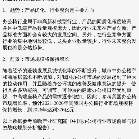
1、趋势：产品优化、行业整合是主要方向
办公椅行业属于非高新科技型行业，产品的同质化程度较高，
并且中低端产品数量规模庞大，因此行业未来在产品创新、产
品标准方面将会有较大的发展空间。另外，在行业竞争方面，
行业的集中地明显较低，龙头企业数量较少，行业未来整合发
展也将是必然趋势。
2、前景：市场规模将保持增长
随着经济的蓬勃发展及城镇化率的不断提升，城市中办公楼宇
和商品房需求不断增加，对我国办公椅市场的发展起到了巨大
的拉动作用，并且随着办公环境的改善及健康意识的提升，使
得具备多功能的、可调节、可伸展的健康办公椅日渐受到重
视，中高端座椅产品的需求逐步增加。因此，参考我国办公椅
市场增长率，预计2021-2026年间我国办公椅行业市场规模将
保持增长，到2026年达到376亿元。
以上数据参考前瞻产业研究院《中国办公椅行业市场前瞻与投
资战略规划分析报告》。