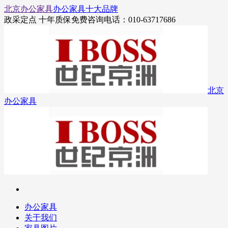
北京办公家具
办公家具十大品牌
政采定点 十年质保
免费咨询电话：010-63717686
北京
办公家具
办公家具
关于我们