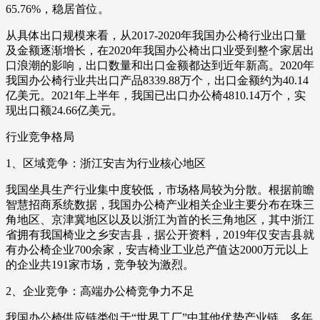
65.76%，稳居首位。
从具体出口规模来看，从2017-2020年我国办公椅行业出口量
及金额逐渐增长，在2020年我国办公椅出口业受到整个家居出
口浪潮的影响，出口数量和出口金额都达到近年新高。2020年
我国办公椅行业共出口产品8339.88万个，出口金额约为40.14
亿美元。2021年上半年，我国已出口办公椅4810.14万个，实
现出口额24.66亿美元。
行业竞争格局
1、区域竞争：浙江安吉为行业核心地区
我国坐具生产行业集中度较低，市场格局较为分散。根据前瞻
智慧招商系统数据，我国办公椅产业相关企业主要分布在珠三
角地区、京津冀地区以及以浙江为首的长三角地区，其中浙江
省拥有我国椅业之乡安吉县，据公开资料，2019年仅安吉县就
有办公椅企业700余家，安吉椅业工业总产值达2000万元以上
的企业共191家市场，竞争较为激烈。
2、企业竞争：高端办公椅竞争力不足
我国办公椅供应链类似于“世界工厂”中其他优势产业链，多年