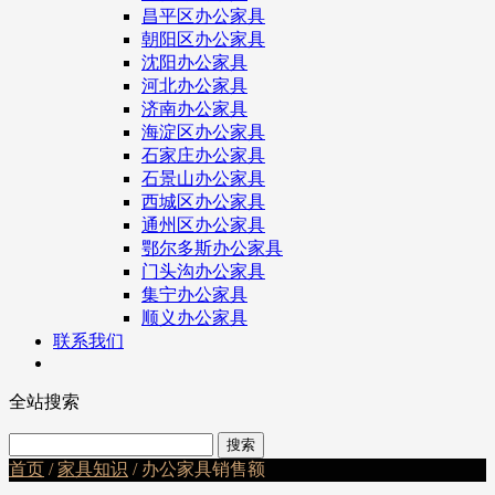
昌平区办公家具
朝阳区办公家具
沈阳办公家具
河北办公家具
济南办公家具
海淀区办公家具
石家庄办公家具
石景山办公家具
西城区办公家具
通州区办公家具
鄂尔多斯办公家具
门头沟办公家具
集宁办公家具
顺义办公家具
联系我们
全站搜索
首页
/
家具知识
/ 办公家具销售额