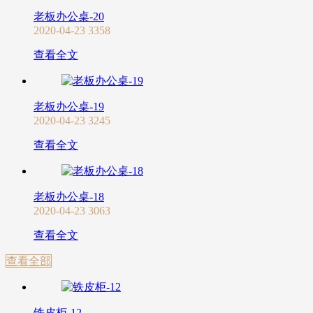
老板办公桌-20
2020-04-23
3358
查看全文
老板办公桌-19
2020-04-23
3245
查看全文
老板办公桌-18
2020-04-23
3063
查看全文
查看全部
铁皮柜-12