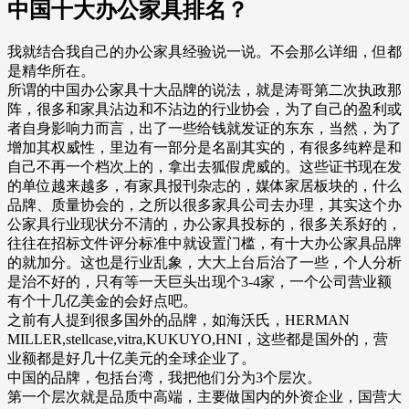
中国十大办公家具排名？
我就结合我自己的办公家具经验说一说。不会那么详细，但都
是精华所在。
所谓的中国办公家具十大品牌的说法，就是涛哥第二次执政那
阵，很多和家具沾边和不沾边的行业协会，为了自己的盈利或
者自身影响力而言，出了一些给钱就发证的东东，当然，为了
增加其权威性，里边有一部分是名副其实的，有很多纯粹是和
自己不再一个档次上的，拿出去狐假虎威的。这些证书现在发
的单位越来越多，有家具报刊杂志的，媒体家居板块的，什么
品牌、质量协会的，之所以很多家具公司去办理，其实这个办
公家具行业现状分不清的，办公家具投标的，很多关系好的，
往往在招标文件评分标准中就设置门槛，有十大办公家具品牌
的就加分。这也是行业乱象，大大上台后治了一些，个人分析
是治不好的，只有等一天巨头出现个3-4家，一个公司营业额
有个十几亿美金的会好点吧。
之前有人提到很多国外的品牌，如海沃氏，HERMAN
MILLER,stellcase,vitra,KUKUYO,HNI，这些都是国外的，营
业额都是好几十亿美元的全球企业了。
中国的品牌，包括台湾，我把他们分为3个层次。
第一个层次就是品质中高端，主要做国内的外资企业，国营大