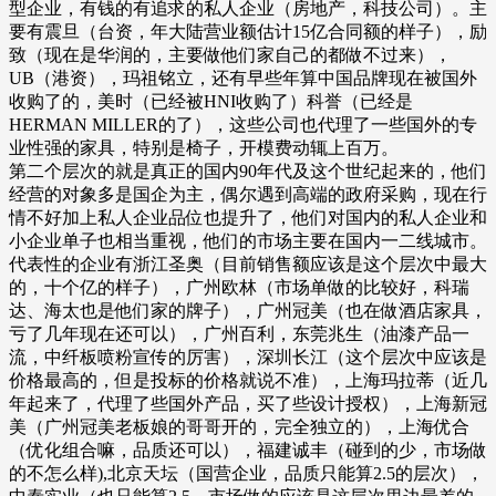
型企业，有钱的有追求的私人企业（房地产，科技公司）。主
要有震旦（台资，年大陆营业额估计15亿合同额的样子），励
致（现在是华润的，主要做他们家自己的都做不过来），
UB（港资），玛祖铭立，还有早些年算中国品牌现在被国外
收购了的，美时（已经被HNI收购了）科誉（已经是
HERMAN MILLER的了），这些公司也代理了一些国外的专
业性强的家具，特别是椅子，开模费动辄上百万。
第二个层次的就是真正的国内90年代及这个世纪起来的，他们
经营的对象多是国企为主，偶尔遇到高端的政府采购，现在行
情不好加上私人企业品位也提升了，他们对国内的私人企业和
小企业单子也相当重视，他们的市场主要在国内一二线城市。
代表性的企业有浙江圣奥（目前销售额应该是这个层次中最大
的，十个亿的样子），广州欧林（市场单做的比较好，科瑞
达、海太也是他们家的牌子），广州冠美（也在做酒店家具，
亏了几年现在还可以），广州百利，东莞兆生（油漆产品一
流，中纤板喷粉宣传的厉害），深圳长江（这个层次中应该是
价格最高的，但是投标的价格就说不准），上海玛拉蒂（近几
年起来了，代理了些国外产品，买了些设计授权），上海新冠
美（广州冠美老板娘的哥哥开的，完全独立的），上海优合
（优化组合嘛，品质还可以），福建诚丰（碰到的少，市场做
的不怎么样),北京天坛（国营企业，品质只能算2.5的层次），