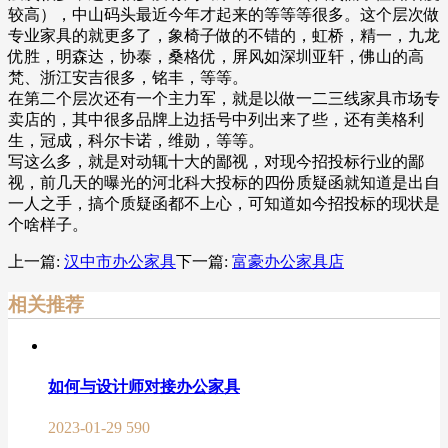
较高），中山码头最近今年才起来的等等等很多。这个层次做
专业家具的就更多了，象椅子做的不错的，虹桥，精一，九龙
优胜，明森达，协泰，桑格优，屏风如深圳亚轩，佛山的高
梵、浙江安吉很多，铭丰，等等。
在第二个层次还有一个主力军，就是以做一二三线家具市场专
卖店的，其中很多品牌上边括号中列出来了些，还有美格利
生，冠成，科尔卡诺，维勋，等等。
写这么多，就是对动辄十大的鄙视，对现今招投标行业的鄙
视，前几天的曝光的河北科大投标的四份质疑函就知道是出自
一人之手，搞个质疑函都不上心，可知道如今招投标的现状是
个啥样子。
上一篇:
汉中市办公家具
下一篇:
富豪办公家具店
相关推荐
如何与设计师对接办公家具
2023-01-29
590