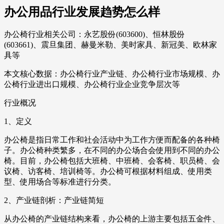
办公用品行业发展趋势怎么样
办公椅行业相关公司：永艺股份(603600)、恒林股份
(603661)、震旦集团、赫曼米勒、美时家具、新冠美、欧林家
具等
本文核心数据：办公椅行业产业链、办公椅行业市场规模、办
公椅行业进出口规模、办公椅行业企业竞争层次等
行业概况
1、定义
办公椅是指日常工作和社会活动中为工作方便而配备的各种椅
子。办公椅种类繁多，在不同的办公场合会使用到不同的办公
椅。目前，办公椅包括大班椅、中班椅、会客椅、职员椅、会
议椅、访客椅、培训椅等。办公椅可根据材料组成、使用类
型、使用场合等标准进行分类。
2、产业链剖析：产业链简短
从办公椅的产业链结构来看，办公椅的上游主要包括五金件、