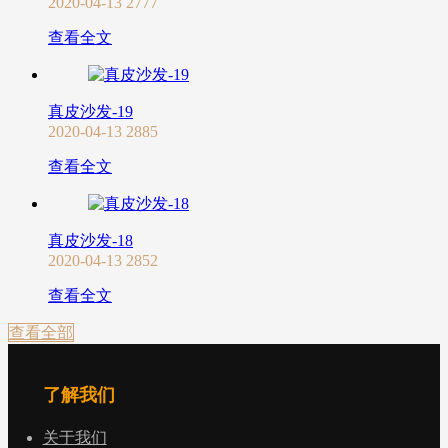
2020-04-13
2777
查看全文
真皮沙发-19
2020-04-13
2885
查看全文
真皮沙发-18
2020-04-13
2852
查看全文
查看全部
了解我们
关于我们