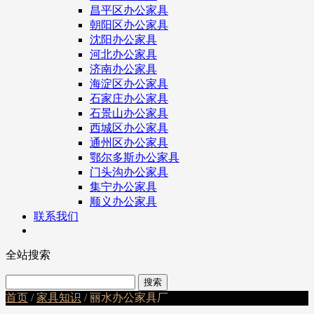
昌平区办公家具
朝阳区办公家具
沈阳办公家具
河北办公家具
济南办公家具
海淀区办公家具
石家庄办公家具
石景山办公家具
西城区办公家具
通州区办公家具
鄂尔多斯办公家具
门头沟办公家具
集宁办公家具
顺义办公家具
联系我们
全站搜索
首页
/
家具知识
/ 丽水办公家具厂