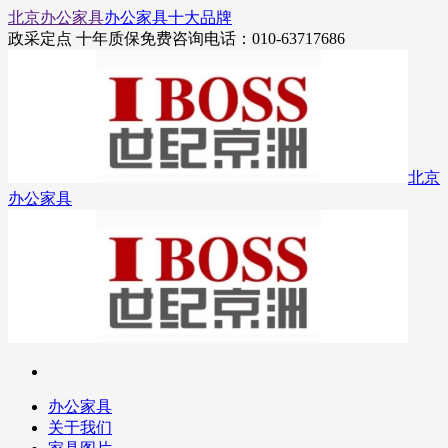
北京办公家具
办公家具十大品牌
政采定点 十年质保
免费咨询电话：010-63717686
北京
办公家具
办公家具
关于我们