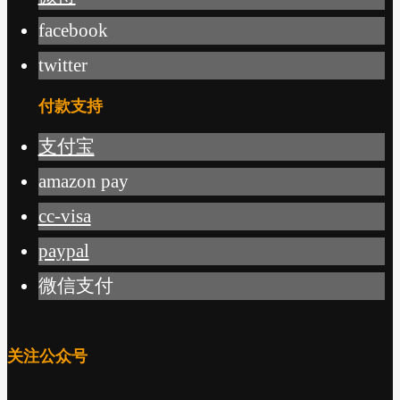
facebook
twitter
付款支持
支付宝
amazon pay
cc-visa
paypal
微信支付
关注公众号