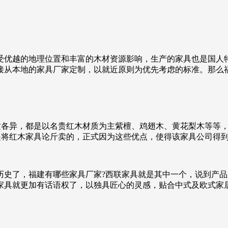
受优越的地理位置和丰富的木材资源影响，生产的家具也是国人
接从本地的家具厂家定制，以就近原则为优先考虑的标准。那么
材质各异，都是以名贵红木材质为主紫檀、鸡翅木、黄花梨木等等
是将红木家具论斤卖的，正式因为这些优点，使得该家具公司得到
历史了，福建有哪些家具厂家?西联家具就是其中一个，说到产品质量
家具就更加有话语权了，以独具匠心的灵感，贴合中式及欧式家