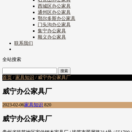
西城区办公家具
通州区办公家具
鄂尔多斯办公家具
门头沟办公家具
集宁办公家具
顺义办公家具
联系我们
全站搜索
首页
/
家具知识
/ 威宁办公家具厂
威宁办公家具厂
2023-02-06
家具知识
820
威宁办公家具厂