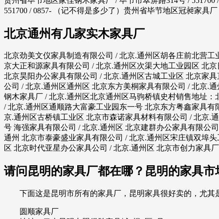
贵州省毕节地区家佳钢木家具厂 / 毕节市翠屏路314号 / 551700 / 08
551700 / 0857- （记不得是多少了）贵州省毕节地区冠昶家具厂 / 比
北京通州有几家实木家具厂
北京劲美文仪家具制造有限公司 / 北京.通州区胡各庄前北营工业
京大正和源家具有限公司 / 北京.通州区次渠大地工业园区 北京
北京昊阳办公家具有限公司 / 北京.通州区古城工业区 北京家具
公司 / 北京.通州区通州区 北京东方美桐家具有限公司 / 北
钢木家具厂 / 北京.通州区北京通州区马驹桥镇史村销售地址：
/ 北京.通州区通顺路大富豪工业园东一号 北京东方粤鑫家具有限
京.通州区古桥镇工业区 北京市森诺家具材料有限公司 / 北京
号 海强家具有限公司 / 北京.通州区 北京建群办公家具有限公司
通州 北京市泰豪盛业家具有限公司 / 北京.通州区宋庄镇双埠头工
区 北京时代亚星办公家具公司 / 北京.通州区 北京市创力家具厂 
请问昆明的家具厂都在哪？昆明的家具市
下面这是昆明市所有的家具厂，昆明家具很好卖的，尤其是
圆顺家具厂