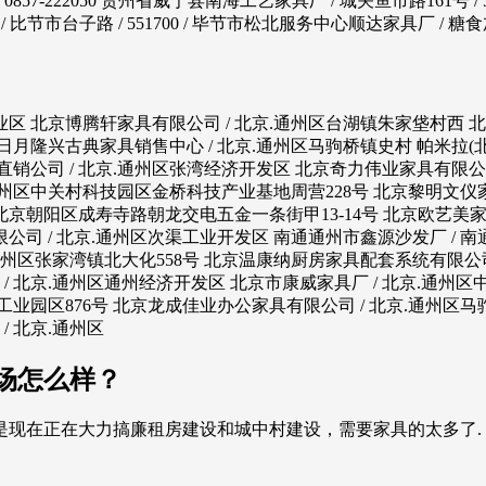
57-222050 贵州省威宁县南海工艺家具厂 / 城关鱼市路161号 / 5517
节市台子路 / 551700 / 毕节市松北服务中心顺达家具厂 / 糖食加工厂内 
区 北京博腾轩家具有限公司 / 北京.通州区台湖镇朱家垡村西 北
日月隆兴古典家具销售中心 / 北京.通州区马驹桥镇史村 帕米拉(
直销公司 / 北京.通州区张湾经济开发区 北京奇力伟业家具有限公
京.通州区中关村科技园区金桥科技产业基地周营228号 北京黎明文仪
北京朝阳区成寿寺路朝龙交电五金一条街甲13-14号 北京欧艺美家
公司 / 北京.通州区次渠工业开发区 南通通州市鑫源沙发厂 / 
.通州区张家湾镇北大化558号 北京温康纳厨房家具配套系统有限公
 / 北京.通州区通州经济开发区 北京市康威家具厂 / 北京.通州
业园区876号 北京龙成佳业办公家具有限公司 / 北京.通州区马驹
/ 北京.通州区
场怎么样？
现在正在大力搞廉租房建设和城中村建设，需要家具的太多了.