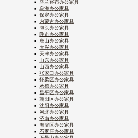
乌兰察布办公家具
乌海办公家具
保定办公家具
内蒙古办公家具
包头办公家具
呼市办公家具
唐山办公家具
大兴办公家具
天津办公家具
山东办公家具
山西办公家具
张家口办公家具
怀柔区办公家具
承德办公家具
昌平区办公家具
朝阳区办公家具
沈阳办公家具
河北办公家具
济南办公家具
海淀区办公家具
石家庄办公家具
石景山办公家具