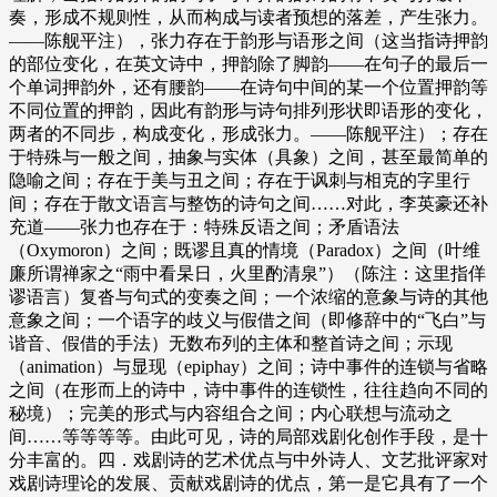
奏，形成不规则性，从而构成与读者预想的落差，产生张力。
——陈舰平注），张力存在于韵形与语形之间（这当指诗押韵
的部位变化，在英文诗中，押韵除了脚韵——在句子的最后一
个单词押韵外，还有腰韵——在诗句中间的某一个位置押韵等
不同位置的押韵，因此有韵形与诗句排列形状即语形的变化，
两者的不同步，构成变化，形成张力。——陈舰平注）；存在
于特殊与一般之间，抽象与实体（具象）之间，甚至最简单的
隐喻之间；存在于美与丑之间；存在于讽刺与相克的字里行
间；存在于散文语言与整饬的诗句之间……对此，李英豪还补
充道——张力也存在于：特殊反语之间；矛盾语法
（Oxymoron）之间；既谬且真的情境（Paradox）之间（叶维
廉所谓禅家之“雨中看杲日，火里酌清泉”）（陈注：这里指佯
谬语言）复沓与句式的变奏之间；一个浓缩的意象与诗的其他
意象之间；一个语字的歧义与假借之间（即修辞中的“飞白”与
谐音、假借的手法）无数布列的主体和整首诗之间；示现
（animation）与显现（epiphay）之间；诗中事件的连锁与省略
之间（在形而上的诗中，诗中事件的连锁性，往往趋向不同的
秘境）；完美的形式与内容组合之间；内心联想与流动之
间……等等等等。由此可见，诗的局部戏剧化创作手段，是十
分丰富的。四．戏剧诗的艺术优点与中外诗人、文艺批评家对
戏剧诗理论的发展、贡献戏剧诗的优点，第一是它具有了一个