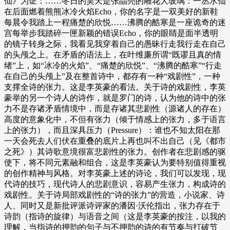
仙》为证：……冬日的昊天是张晶亮的雕花大玻璃：一丛水仙
在后面燃着熊熊冰冷火焰Echo，你的名字是一双美好的新鞋
每晨令我踏上一程痛楚的欣悦……沸腾的酷寒是一座诡奇的迷
宫每举步我踏碎一匣新颖的错误Echo，你的眼睛是面半透明
的镜子转身之际，我看见我穿着自己的愚昧行走我行走在自己
的头颅之上。在矛盾的语法上，在叶维廉所谓“既谬且真的情
绪”上，如“冰冷的火焰”、“痛楚的欣悦”、“沸腾的酷寒”“行走
在自己的头颅上”及在整首诗中，都存有一种“戏剧性”，一种
支撑全诗的张力。这是李英豪的看法。关于诗的戏剧性，李英
豪举的另一个诗人的诗作，就是罗门的诗，认为他的诗中的张
力不是存诸矛盾情境中，而是存诸其悲剧性（源诸人的存在）
高度的意象化中，不但有张力（倾于情感上的张力，多于语言
上的张力），而且深具压力（Pressure）：谁也不知太阳在那
一天会死去人们伏在重叠的底片上再也叫不出自己（见《都市
之死》）其诗歌意境很富悲剧性的张力。创作者在悲剧感的驱
使下，将不同元素融和组合，这是李英豪认为要特别值得重视
的创作精神与风格。对李英豪上述的诗论，我们可以发现，现
代诗的技巧，现代诗人的悲剧意识，容易产生张力，构成诗的
戏剧性。关于诗局部戏剧性的“诗的张力”的营造，小说家、诗
人、同时又是新批评派诗评家的潘因·沃伦指出，张力存在于
诗韵（指诗的旋律）与语音之间（这是李英豪的按注，以我的
理解，当指诗的押韵的句子与不押韵的诗的有节奏与打破节