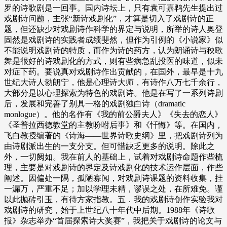
罗的诗歌剧是一回事。国内诗坛上，只有袁可嘉鹎先生提出过
戏剧诗问题，主张“新诗戏剧化”，才算是切入了戏剧诗的正
题，但还缺少对戏剧诗作科学的界定与说明，所举的诗人奥登
固然是戏剧诗的实践者成绩斐然，但作为引例的《小说家》似
不能说明戏剧诗的特质，而作为诗的药方，认为朗诵诗与秧歌
舞是很好的诗戏剧化的方式，则有些病急乱投医的味道，似未
对症下药。要说真对戏剧诗作出贡献的，在国外，最早是十九
世纪大诗人勃朗宁，他是心理诗大师，有诗作八万七千余行，
大部分是以心理探索为特色的戏剧诗。他是在写了一系列诗剧
后，发展和完善了别具一格的戏剧独白诗（dramatic
monlogue）。他的名作有《我的前公爵夫人》《失去的恋人》
《圣普拉西德教堂的主教吩咐后事》和《忏悔》等。在国内，
飞白教授编著的《诗海——世界诗歌史纲》里，把戏剧诗列为
由诗剧派出生的一支分支。但可惜缺乏更多的说明。除此之
外，一切阙如。我在前人的基础上，试着对戏剧诗命题作些梳
理，主要是对戏剧诗的界定及诗戏剧化的技术运作层面，作些
阐述。因偏处一隅，孤陋寡闻，对戏剧诗课题的资料收集，挂
一漏万，严重不足；加以学理未精，谬误之处，在所难免。谨
以此抛砖引玉，有待方家指教。五．我的戏剧诗创作实验我对
戏剧诗的研究，始于上世纪八十年代中后期。1988年《诗歌
报》杂志举办“首届探索诗大奖赛”，我把关于戏剧诗的论文与