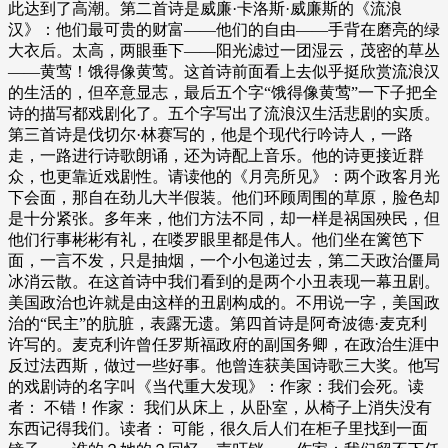
此达到了高潮。第二首诗是威廉·卡洛斯·威廉斯的《流浪
汉》：他们最可贵的财富——他们的自由——手背在磨亮的绿
大衣后。太高，两眼垂下——阳光滤过一团湿云，茂密的草丛
——黄莺！饿得像黄莺。这首诗前面看上去似乎挺欣赏流浪汉
的生活的，但卒意显志，最后五个字“饿得像黄莺”一下子把全
诗的描写都戏剧化了。五个字写出了流浪汉生活悲剧的实质。
第三首诗是伐切尔·林赛写的，他是个现代行吟诗人，一路
走，一路进行诗歌朗诵，还为诗配上音乐。他的诗更接近群
众，也更靠近戏剧性。请读他的《月亮所见》：两个政客月光
下会面，那自在劲儿大半假装。他们环顾周围的草原，脸色却
是十分紧张。多年来，他们方法不同，却一样是祸国殃民，但
他们行事彬彬有礼，在喽罗眼里都是伟人。他们坐在篱笆下
面，一言不发，只是抽烟，一个小包递过去，第二天政治僵局
冰消云散。在这首诗中我们看到的是两个小丑表现一幕丑剧。
美国政治也许就是由这样的丑剧构成的。不用说一字，美国政
治的“民主”的肮脏，表露无遗。第四首诗是阿奇波德·麦克利
许写的。麦克利许曾任罗斯福政府的副国务卿，在政治生涯中
反过法西斯，做过一些好事。他曾连获美国诗歌三大奖。他写
的戏剧诗的名字叫《当代重大发现》：作家：我们会死。读
者： 不错！作家： 我们从床上，从卧室，从椅子上消失没有
东西记得我们。读者： 可能，很久后人们在柜子里找到一面