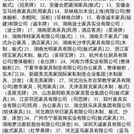
板式] （冠美牌） 12、安徽合肥菱湖家具[板式]； 13、安徽金
宝马经典家具[民用家具] 14、菲林格尔木业[上海]有限公司[整
体橱柜、衣帽间、浴柜]（菲林格尔牌） 15、香港诚丰家具[福
建]有限公司（诚丰牌） 16、湖南波士家具实业有限公司；
（波士牌） 17、湖南星港床具[民用，酒店客房] （星港牌）
18、湖南伟特家具有限公司[板式] ； 19、湖南天子家具厂[板
式办公家具，酒店家具] 20、湖南长沙李氏家具有限公司[木
制，板式] 21、湖南光明家具有限公司[板式家具] 22、浙江富
得宝家具[木制。板式] （富得宝牌） 23、杭州名仕厨具有限
公司[整体橱柜] （名仕牌） 24、河南力博实业有限公司 [整体
橱柜] 25、宁夏华泰家具制造有限公司[办公家具，整体橱柜，
实木门] 26、新疆美克美家国际家私制造企业集团 [木制家
具、沙发] （美克美家牌） 27、河北泊头市吉荣教学家具有限
公司[教学家具，民用家具] 28、天津圣斯克家具[木制，板式]
（圣斯克牌） 29、山东新郎欧美尔家居置业集团公司[板式家
具] 30、江苏羽思家具有限公司 （羽思牌） 31、双叶家具实
业有限公司[民用，办公家具] 32、湖北联乐床具集团有限公司
[软体家具] 33、河北廊坊华日家具有限公司[木制、板式、沙
发、床垫] 34、广州市宁基装饰实业有限公司[板式家具] 35、
湖南梦洁家纺股份有限公司[床垫] 36、深圳天诚家具有限公司
[板式家具] （红苹果牌） 37、河北蓝鸟家具有限公司 （蓝鸟