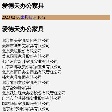
爱德天办公家具
2023-02-06
家具知识
1042
爱德天办公家具
北京曲美家具集团有限公司
天津市圣斯克家具有限公司
北京天坛股份有限公司
美克国际家具股份有限公司
七台河市双叶家具实业有限公司
山东新郎欧美尔家居置业有限公司
北京市丽日办公用品有限责任公司
强力家具集团有限公司
北京黎明文仪家具有限公司
北京舒雅轩家具厂
北京武进现代办公设备有限责任公司
广州市宁基装饰实业股份有限公司
廊坊华日家具股份有限公司
北京耐特利尔家具有限公司