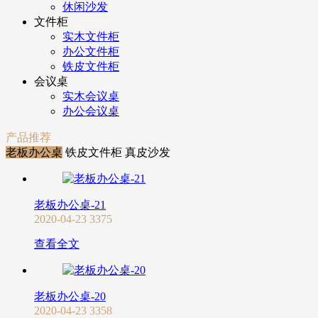
休闲沙发
文件柜
实木文件柜
办公文件柜
铁皮文件柜
会议桌
实木会议桌
办公会议桌
产品推荐
老板办公桌
铁皮文件柜
真皮沙发
老板办公桌-21
2020-04-23
3375
查看全文
老板办公桌-20
2020-04-23
3358