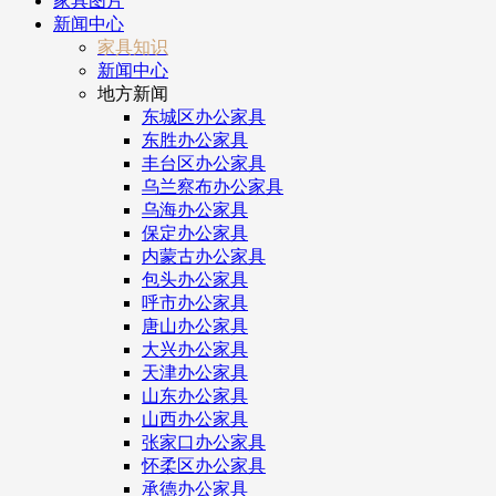
家具图片
新闻中心
家具知识
新闻中心
地方新闻
东城区办公家具
东胜办公家具
丰台区办公家具
乌兰察布办公家具
乌海办公家具
保定办公家具
内蒙古办公家具
包头办公家具
呼市办公家具
唐山办公家具
大兴办公家具
天津办公家具
山东办公家具
山西办公家具
张家口办公家具
怀柔区办公家具
承德办公家具