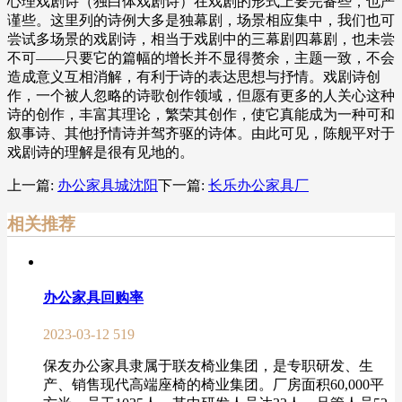
心理戏剧诗（独白体戏剧诗）在戏剧的形式上要完备些，也严
谨些。这里列的诗例大多是独幕剧，场景相应集中，我们也可
尝试多场景的戏剧诗，相当于戏剧中的三幕剧四幕剧，也未尝
不可——只要它的篇幅的增长并不显得赘余，主题一致，不会
造成意义互相消解，有利于诗的表达思想与抒情。戏剧诗创
作，一个被人忽略的诗歌创作领域，但愿有更多的人关心这种
诗的创作，丰富其理论，繁荣其创作，使它真能成为一种可和
叙事诗、其他抒情诗并驾齐驱的诗体。由此可见，陈舰平对于
戏剧诗的理解是很有见地的。
上一篇:
办公家具城沈阳
下一篇:
长乐办公家具厂
相关推荐
办公家具回购率
2023-03-12
519
保友办公家具隶属于联友椅业集团，是专职研发、生
产、销售现代高端座椅的椅业集团。厂房面积60,000平