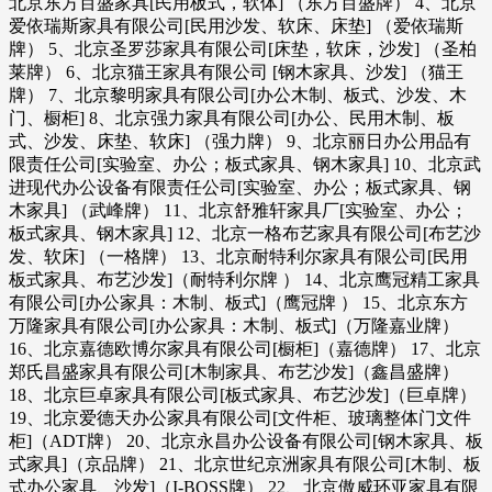
北京东方百盛家具[民用板式，软体] （东方百盛牌） 4、北京
爱依瑞斯家具有限公司[民用沙发、软床、床垫] （爱依瑞斯
牌） 5、北京圣罗莎家具有限公司[床垫，软床，沙发] （圣柏
莱牌） 6、北京猫王家具有限公司 [钢木家具、沙发] （猫王
牌） 7、北京黎明家具有限公司[办公木制、板式、沙发、木
门、橱柜] 8、北京强力家具有限公司[办公、民用木制、板
式、沙发、床垫、软床] （强力牌） 9、北京丽日办公用品有
限责任公司[实验室、办公；板式家具、钢木家具] 10、北京武
进现代办公设备有限责任公司[实验室、办公；板式家具、钢
木家具] （武峰牌） 11、北京舒雅轩家具厂[实验室、办公；
板式家具、钢木家具] 12、北京一格布艺家具有限公司[布艺沙
发、软床] （一格牌） 13、北京耐特利尔家具有限公司[民用
板式家具、布艺沙发]（耐特利尔牌 ） 14、北京鹰冠精工家具
有限公司[办公家具：木制、板式]（鹰冠牌 ） 15、北京东方
万隆家具有限公司[办公家具：木制、板式]（万隆嘉业牌）
16、北京嘉德欧博尔家具有限公司[橱柜]（嘉德牌） 17、北京
郑氏昌盛家具有限公司[木制家具、布艺沙发]（鑫昌盛牌）
18、北京巨卓家具有限公司[板式家具、布艺沙发]（巨卓牌）
19、北京爱德天办公家具有限公司[文件柜、玻璃整体门文件
柜]（ADT牌） 20、北京永昌办公设备有限公司[钢木家具、板
式家具]（京品牌） 21、北京世纪京洲家具有限公司[木制、板
式办公家具、沙发]（I-BOSS牌） 22、北京傲威环亚家具有限