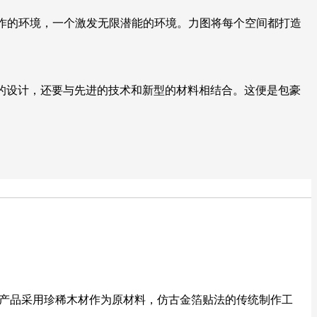
协作的环境，一个激发无限潜能的环境。力图将每个空间都打造
一流的设计，还要与先进的技术和新型的材料相结合。这便是包豪
列，产品采用珍稀木材作为原材料，仿古金箔贴法的传统制作工