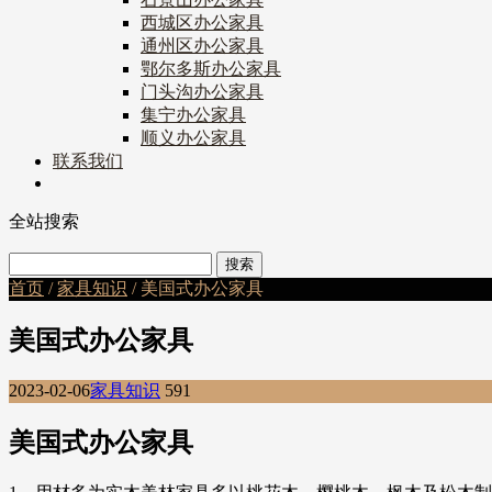
西城区办公家具
通州区办公家具
鄂尔多斯办公家具
门头沟办公家具
集宁办公家具
顺义办公家具
联系我们
全站搜索
首页
/
家具知识
/ 美国式办公家具
美国式办公家具
2023-02-06
家具知识
591
美国式办公家具