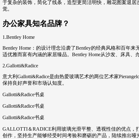
于复杂的装饰，简化了线条，造型更简洁明快，雕花图案退居
觉。
办公家具知名品牌？
1.Bentley Home
Bentley Home：的设计理念沿袭了Bentley的经
适优雅而富有内涵的家居臻品。Bentley Home从沙发
2.Gallotti&Radice
意大利Gallotti&Radice是由热爱玻璃艺术的两位艺术家Pierang
保持良好声誉和市场认知度。
Gallotti&Radice书桌
Gallotti&Radice书桌
Gallotti&Radice书桌
GALLOTTI＆RADICE利用玻璃光滑平整、透视性佳的优点，
创作，坚持生产能够经受时间考验和磨砺的产品，陆续推出哑