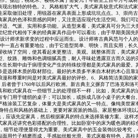
作。据悉，桃花木、樱桃木属于需要几十年甚至上百年方可成材
表现出独特的特色。2、风格粗犷大气，美式家具较意式和法式
往采取做旧处理，用锐器在家具表面上形成坑坑点点。3、崇尚
典家具的色泽和质感的同时，又注意适应现代生活空间。我们可
舒适、气派、实用和多功能。从造型来看，美式家具可分为三大
9世纪世代相传下来的经典家具作品中可以看出，由于早期美国先
具设计师求新求变的过程中应运而生。设计师将古典风范与个人
中一直占有重要地位，由于它造型简单、明快，而且实用，长久以
屉收纳了空间，使其看起来更整洁、美观。就整体而言，美式家
型、纹路、雕饰和色调细腻高贵，耐人寻味处透露亘古而久远的
木生长期中由于病理变化产生的特殊纹理都是美式家具的最爱。其
步是选择木质的取材部位。最好的木质多半来自木材的木心且靠
漫和尊重时间是对美式家具最好的评价。6、风格简洁美国的家
义家具相似，后者曾于1760年以后风行欧洲。新古典主义摒弃了巴洛
具和欧式家具在一些细节上的处理很不一样，比如，美式家具的
有专门用于缝纫的桌子；可以加长，或拆成几张小桌子的大餐台
严格涂装工艺复杂，体量大是美式家具的又一特点。像纯美世家有
自身特点和风格的基础上，更要对家居派的饰品、家居整体环境以
来说，应该先定家具，然后根据家具的特点来选择装修方案。这样
式家具还讲究色彩搭配的合理性。比如卧室中的床为暖色调的棕
洁，细节处理便显得尤为重要。美式家具中的五金装饰比较考究，
贴面用竹子精磨而成，手感如丝般光滑。美式床极有特色，高柱