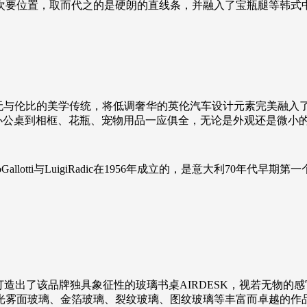
次要位置，取而代之的是硬朗的直线条，并融入了宝瓶腿等韩式
典风格和百年来无与伦比的美学传统，将低调奢华的英伦汽车设计元素完
、床具、办公桌到相框、花瓶、宠物用品一应俱全，无论是外观还是
eloGallotti与LuigiRadic在1956年成立的，是意大利70年代早
打造出了该品牌独具象征性的玻璃书桌AIRDESK，视若无物的感官效果
光雾面玻璃、金箔玻璃、裂纹玻璃、图纹玻璃等丰富而卓越的作