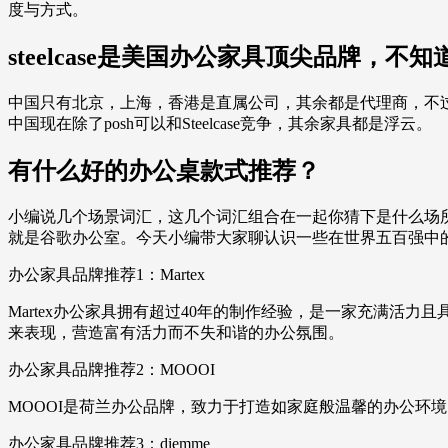
度与方式。
steelcase是美国办公家具顶尖品牌，
中国只有北京，上海，香港是直属公司，其余都是代理商，不过没什么
中国现在除了posh可以和Steelcase竞争，其余家具都是浮云。
有什么好的办公桌款式推荐？
小编说几个场景词汇，这几个词汇组合在一起你猜下是什么场
就是谷歌办公室。今天小编带大家聊认识一些在世界五百强中
办公家具品牌推荐1：Martex
Martex办公家具拥有超过40年的制作经验，是一家充满活
来表现，营造富有活力而不失和谐的办公氛围。
办公家具品牌推荐2：MOOOI
MOOOI是荷兰办公品牌，致力于打造如家庭般温馨的办公环
办公家具品牌推荐3：diemme