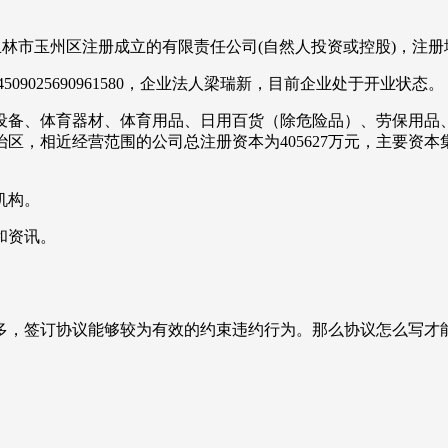
治区玉林市玉州区注册成立的有限责任公司(自然人投资或控股)，注
9025690961580，企业法人梁瑞新，目前企业处于开业状态。
设备、体育器材、体育用品、日用百货（除危险品）、劳保用品
近经营范围的公司总注册资本为405627万元，主要资本集中在 
机构。
和资讯。
多，签订协议能够较为有效的约束违约行为。那么协议怎么写才