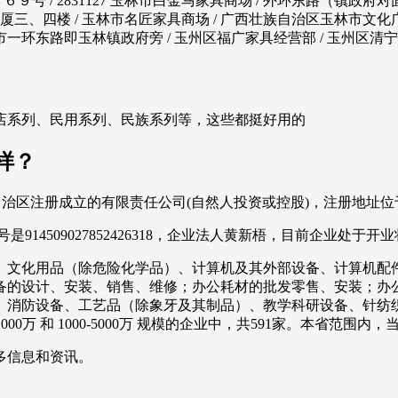
/ 2831127 玉林市白金马家具商场 / 外环东路（镇政府对面）
三、四楼 / 玉林市名匠家具商场 / 广西壮族自治区玉林市文化广场东路
玉林市一环东路即玉林镇政府旁 / 玉州区福广家具经营部 / 玉州区清宁
店系列、民用系列、民族系列等，这些都挺好用的
样？
壮族自治区注册成立的有限责任公司(自然人投资或控股)，注册地址位
4509027852426318，企业法人黄新梧，目前企业处于开
、文化用品（除危险化学品）、计算机及其外部设备、计算机配
备的设计、安装、销售、维修；办公耗材的批发零售、安装；办
、消防设备、工艺品（除象牙及其制品）、教学科研设备、针纺
000万 和 1000-5000万 规模的企业中，共591家。本省范
多信息和资讯。