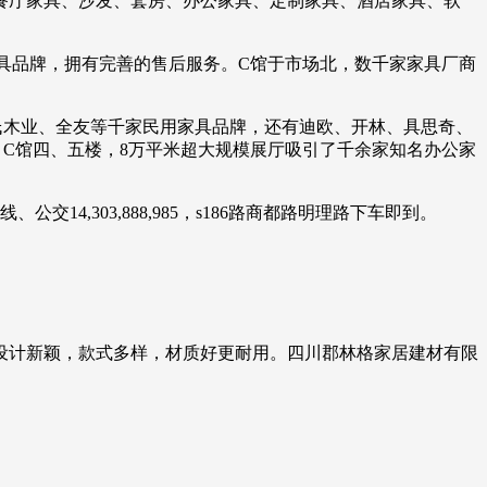
餐厅家具、沙发、套房、办公家具、定制家具、酒店家具、软
】
具品牌，拥有完善的售后服务。C馆于市场北，数千家家具厂商
氏木业、全友等千家民用家具品牌，还有迪欧、开林、具思奇、
、C馆四、五楼，8万平米超大规模展厅吸引了千余家知名办公家
,303,888,985，s186路商都路明理路下车即到。
设计新颖，款式多样，材质好更耐用。四川郡林格家居建材有限