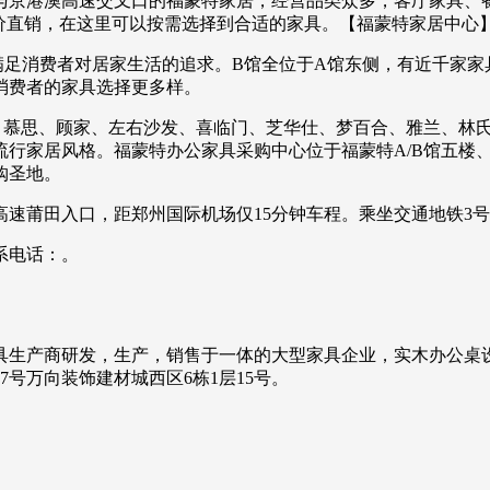
与京港澳高速交叉口的福蒙特家居，经营品类众多，客厅家具、
价直销，在这里可以按需选择到合适的家具。【福蒙特家居中心
满足消费者对居家生活的追求。B馆全位于A馆东侧，有近千家家
消费者的家具选择更多样。
：慕思、顾家、左右沙发、喜临门、芝华仕、梦百合、雅兰、林
行家居风格。福蒙特办公家具采购中心位于福蒙特A/B馆五楼
购圣地。
入口，距郑州国际机场仅15分钟车程。乘坐交通地铁3号线、公交14
系电话：。
具生产商研发，生产，销售于一体的大型家具企业，实木办公桌
37号万向装饰建材城西区6栋1层15号。