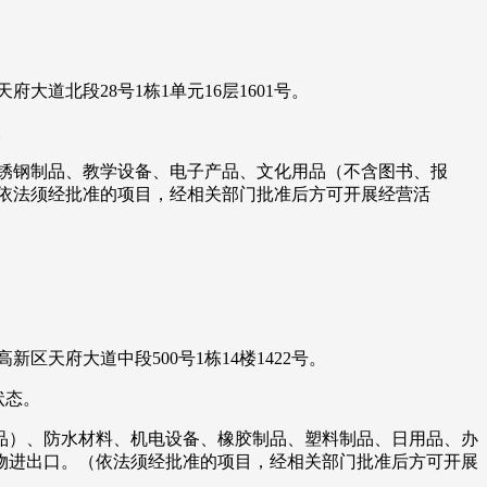
大道北段28号1栋1单元16层1601号。
。
锈钢制品、教学设备、电子产品、文化用品（不含图书、报
依法须经批准的项目，经相关部门批准后方可开展经营活
区天府大道中段500号1栋14楼1422号。
状态。
品）、防水材料、机电设备、橡胶制品、塑料制品、日用品、办
物进出口。（依法须经批准的项目，经相关部门批准后方可开展