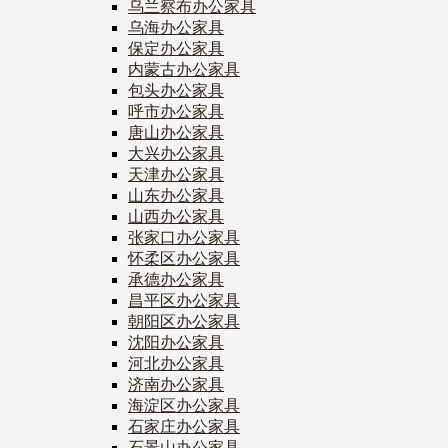
乌兰察布办公家具
乌海办公家具
保定办公家具
内蒙古办公家具
包头办公家具
呼市办公家具
唐山办公家具
大兴办公家具
天津办公家具
山东办公家具
山西办公家具
张家口办公家具
怀柔区办公家具
承德办公家具
昌平区办公家具
朝阳区办公家具
沈阳办公家具
河北办公家具
济南办公家具
海淀区办公家具
石家庄办公家具
石景山办公家具