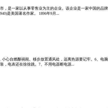
上海市，是一家以从事零售业为主的企业。该企业是一家中国的品
～1940)是美国著名作家。 1896年9月...
，小心自燃酿祸闹。移步放置通风处，远离热源要记牢。6、电
，电表还在徐徐跳。7、不用电器断电源...