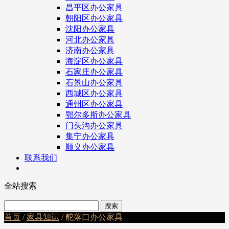
昌平区办公家具
朝阳区办公家具
沈阳办公家具
河北办公家具
济南办公家具
海淀区办公家具
石家庄办公家具
石景山办公家具
西城区办公家具
通州区办公家具
鄂尔多斯办公家具
门头沟办公家具
集宁办公家具
顺义办公家具
联系我们
全站搜索
首页
/
家具知识
/ 舵落口办公家具