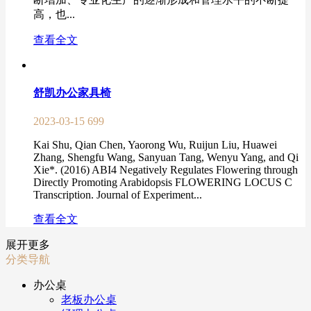
高，也...
查看全文
舒凯办公家具椅
2023-03-15
699
Kai Shu, Qian Chen, Yaorong Wu, Ruijun Liu, Huawei
Zhang, Shengfu Wang, Sanyuan Tang, Wenyu Yang, and Qi
Xie*. (2016) ABI4 Negatively Regulates Flowering through
Directly Promoting Arabidopsis FLOWERING LOCUS C
Transcription. Journal of Experiment...
查看全文
展开更多
分类导航
办公桌
老板办公桌