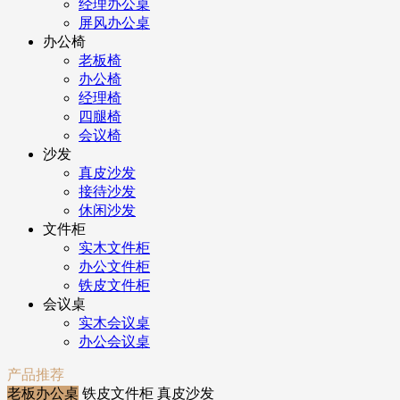
经理办公桌
屏风办公桌
办公椅
老板椅
办公椅
经理椅
四腿椅
会议椅
沙发
真皮沙发
接待沙发
休闲沙发
文件柜
实木文件柜
办公文件柜
铁皮文件柜
会议桌
实木会议桌
办公会议桌
产品推荐
老板办公桌
铁皮文件柜
真皮沙发