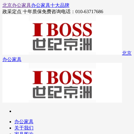
北京办公家具
办公家具十大品牌
政采定点 十年质保
免费咨询电话：010-63717686
北京
办公家具
办公家具
关于我们