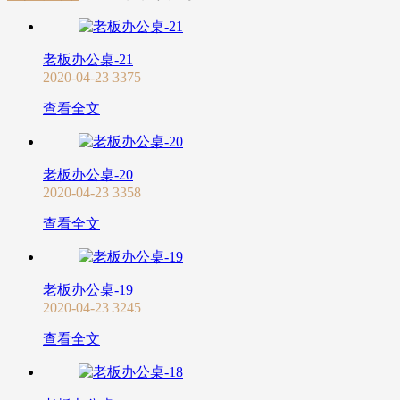
老板办公桌-21
2020-04-23
3375
查看全文
老板办公桌-20
2020-04-23
3358
查看全文
老板办公桌-19
2020-04-23
3245
查看全文