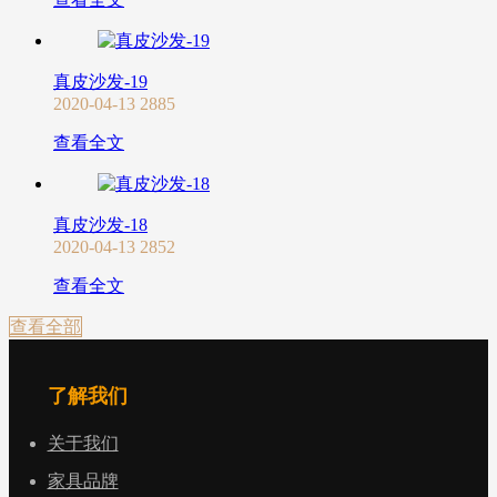
真皮沙发-19
2020-04-13
2885
查看全文
真皮沙发-18
2020-04-13
2852
查看全文
查看全部
了解我们
关于我们
家具品牌