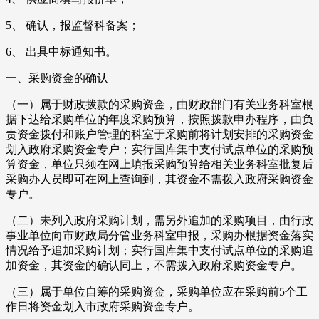
5、 确认，报监督科备案；
6、 出具中标通知书。
一、采购资金的确认
（一）属于财政拨款的采购资金，由财政部门有关业务科室根
据下达给采购单位的年度采购预算，按照拨款申办程序，由负
责资金拨付和账户管理的科室于采购前将计划安排的采购资金
划入政府采购资金专户；实行国库集中支付试点单位的采购预
算资金，单位只须在网上填报采购预算给相关业务科室批复后
采购办人员即可在网上查询到，其资金不需拨入政府采购资金
专户。
（二）未列入政府采购计划，需另外追加的采购项目，由行政
事业单位向市财政局分管业务科室申报，采购办根据资金落实
情况给予追加采购计划；实行国库集中支付试点单位的采购追
加资金，其资金的确认同上，不需拨入政府采购资金专户。
（三）属于单位自筹的采购资金，采购单位应在采购前5个工
作日将资金划入市政府采购资金专户。