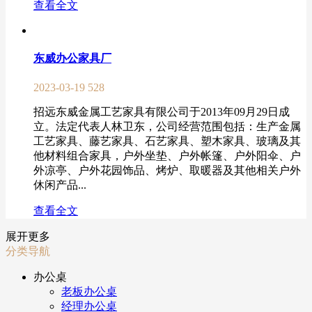
查看全文
东威办公家具厂
2023-03-19
528
招远东威金属工艺家具有限公司于2013年09月29日成
立。法定代表人林卫东，公司经营范围包括：生产金属
工艺家具、藤艺家具、石艺家具、塑木家具、玻璃及其
他材料组合家具，户外坐垫、户外帐篷、户外阳伞、户
外凉亭、户外花园饰品、烤炉、取暖器及其他相关户外
休闲产品...
查看全文
展开更多
分类导航
办公桌
老板办公桌
经理办公桌