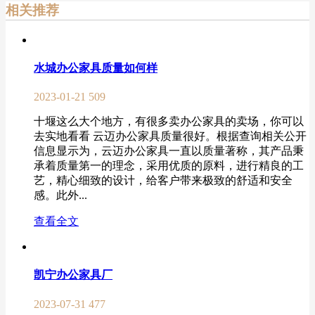
相关推荐
水城办公家具质量如何样
2023-01-21
509
十堰这么大个地方，有很多卖办公家具的卖场，你可以
去实地看看 云迈办公家具质量很好。根据查询相关公开
信息显示为，云迈办公家具一直以质量著称，其产品秉
承着质量第一的理念，采用优质的原料，进行精良的工
艺，精心细致的设计，给客户带来极致的舒适和安全
感。此外...
查看全文
凯宁办公家具厂
2023-07-31
477