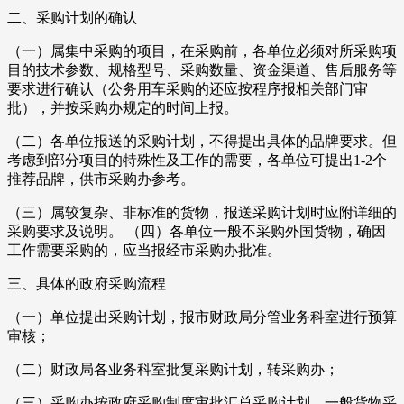
二、采购计划的确认
（一）属集中采购的项目，在采购前，各单位必须对所采购项
目的技术参数、规格型号、采购数量、资金渠道、售后服务等
要求进行确认（公务用车采购的还应按程序报相关部门审
批），并按采购办规定的时间上报。
（二）各单位报送的采购计划，不得提出具体的品牌要求。但
考虑到部分项目的特殊性及工作的需要，各单位可提出1-2个
推荐品牌，供市采购办参考。
（三）属较复杂、非标准的货物，报送采购计划时应附详细的
采购要求及说明。 （四）各单位一般不采购外国货物，确因
工作需要采购的，应当报经市采购办批准。
三、具体的政府采购流程
（一）单位提出采购计划，报市财政局分管业务科室进行预算
审核；
（二）财政局各业务科室批复采购计划，转采购办；
（三）采购办按政府采购制度审批汇总采购计划，一般货物采