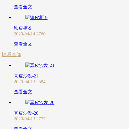
查看全文
铁皮柜-9
2020-04-14
2760
查看全文
查看全部
真皮沙发-21
2020-04-13
2584
查看全文
真皮沙发-20
2020-04-13
2777
查看全文