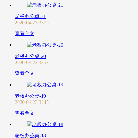
老板办公桌-21
2020-04-23
3375
查看全文
老板办公桌-20
2020-04-23
3358
查看全文
老板办公桌-19
2020-04-23
3245
查看全文
老板办公桌-18