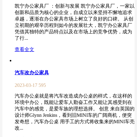
凯宁办公家具厂 ：创新与发展 凯宁办公家具厂，一家以
创新和品质为核心的企业，自成立以来坚持不懈地追求
卓越，逐渐在办公家具市场上树立了良好的口碑。 从创
立初期的艰辛历程到如今的发展壮大，凯宁办公家具厂
凭借其独特的产品特点以及在市场上的竞争优势，成为
了行...
查看全文
汽车改办公家具
2023-03-17
595
汽车办公桌就是将汽车改造成办公桌的样式，在这样的
环境中办公，既能让爱车人勤奋工作又能让其感受到在
汽车中的感觉，是爱车族的理想选择。 创意 来自英国的
设计师Glynn Jenkins，看到旧MINI车的广阔商机，便突
发奇想，汽车办公桌 用手工的方式将收集来的MINI车壳
改...