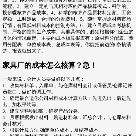
流程。3、建立一定的与其相对应的产品核算模式，科学的、
按步骤核算产品成本。4、科学的核算产品原材料定额、工资
定额、工时定额，合理的分配费用。5、随时掌握原材料市场
行情，有降低材料成本的控制办法。6、建立目标成本考核机
制。严格的控制生产成本。其他具体的，必须根据你们企业的
具体的情况而定。主要的成本核算报表有：原材料分配表、费
用分配表、单位成本表、总成本表等。你能把前边的6条搞清
楚，报表就出来了。
家具厂的成本怎么核算？急！
一般来说，会计人员要做好以下几点：
1、收集材料单，入库单，与仓库材料会计或保管员/仓库记账
员接口，做好协调工作。
2、确定最合适你公司材料成本计算方法：先进先出，后进先
出，加权平均等。
3、建立材料明细账，确定产品分类。
4、月底根据发出材料，购进材料单，汇总合计，与仓库材料
会计核对。
5、根据计算方法 确定单位成本，及结存成本。