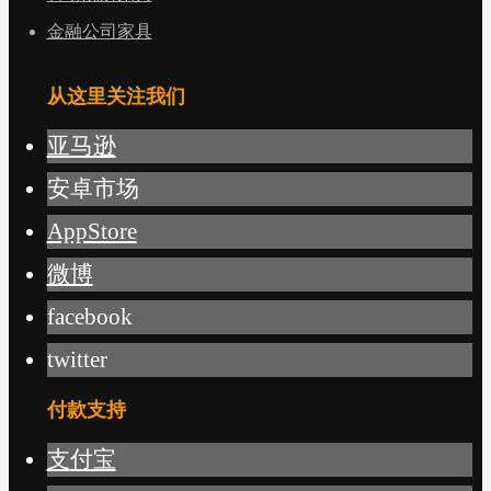
金融公司家具
从这里关注我们
亚马逊
安卓市场
AppStore
微博
facebook
twitter
付款支持
支付宝