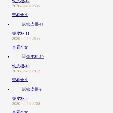
铁皮柜-12
2020-04-14
2534
查看全文
铁皮柜-11
2020-04-14
2855
查看全文
铁皮柜-10
2020-04-14
2812
查看全文
铁皮柜-9
2020-04-14
2760
查看全文