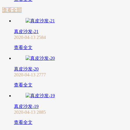
查看全部
真皮沙发-21
2020-04-13
2584
查看全文
真皮沙发-20
2020-04-13
2777
查看全文
真皮沙发-19
2020-04-13
2885
查看全文