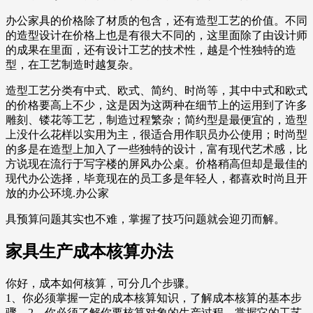
办公家具的价格除了材质的包含，还有造型工艺的价值。不同
的造型设计在价格上也是有很大不同的，这里面除了由设计师
的成果在里面，还有设计工艺的技术性，越是个性独特的造
型，在工艺制造时越复杂。
造型工艺分类有中式、欧式、简约、时尚等，其中中式和欧式
的价格要高上不少，这是因为这两种在细节上的运用到了许多
雕刻、镂花等工艺，制造过程繁杂；简约型是最便宜的，造型
上没什么花样以实用为主，很适合用作职员办公使用；时尚型
的多是在造型上加入了一些独特的设计，富有现代艺术感，比
方说现在流行于写字楼的屏风办公桌。价格稍高但却是最佳的
现代办公选择，毕竟现在的员工多是年轻人，都喜欢时尚且开
放的办公环境.办公家
具预算问题其实也不难，掌握了技巧问题就会迎刃而解。
家具生产成本核算办法
你好，成本如何核算，可分几个步骤。
1、你必须掌握一定的成本核算知识，了解成本核算的基本步
骤。2、你必须了解你要核算对象的生产过程，掌握它的工艺