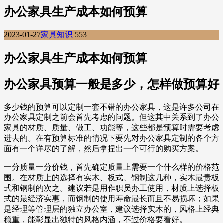
办公家具生产成本如何预算
2023-01-27
家具知识
553
办公家具生产成本如何预算
办公家具预算一般是多少，怎样做预算好
多少钱的预算可以定制一套不错的办公家具，这是许多公司在
办公家具定制之前会首先考虑的问题。但这其中关系到了办公
家具的材质、质量、做工、功能等，这些都是预算时需要考虑
进去的。在有预算标准的情况下要先对办公家具定制的各个方
面有一个详尽的了解，然后拿捏出一个可行的购买方案。
一分质量一分价钱，首先确定质量上需要一个什么样的价格范
围。在材质上的选择有实木、板式、钢制这几种，实木最贵板
式和钢制的次之。建议若是用作职员办工使用，材质上选择板
式的最经济实惠，而钢制的使用寿命最长而且不易损坏；如果
是经理等管理层的独立办公室，建议选择实木的，风格上经典
稳重，能彰显出独特的风格内涵，不过价格要看好。