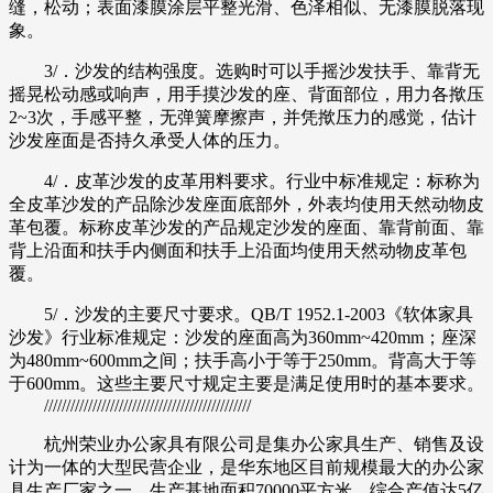
缝，松动；表面漆膜涂层平整光滑、色泽相似、无漆膜脱落现
象。
3/．沙发的结构强度。选购时可以手摇沙发扶手、靠背无
摇晃松动感或响声，用手摸沙发的座、背面部位，用力各揿压
2~3次，手感平整，无弹簧摩擦声，并凭揿压力的感觉，估计
沙发座面是否持久承受人体的压力。
4/．皮革沙发的皮革用料要求。行业中标准规定：标称为
全皮革沙发的产品除沙发座面底部外，外表均使用天然动物皮
革包覆。标称皮革沙发的产品规定沙发的座面、靠背前面、靠
背上沿面和扶手内侧面和扶手上沿面均使用天然动物皮革包
覆。
5/．沙发的主要尺寸要求。QB/T 1952.1-2003《软体家具
沙发》行业标准规定：沙发的座面高为360mm~420mm；座深
为480mm~600mm之间；扶手高小于等于250mm。背高大于等
于600mm。这些主要尺寸规定主要是满足使用时的基本要求。
///////////////////////////////////////////////
杭州荣业办公家具有限公司是集办公家具生产、销售及设
计为一体的大型民营企业，是华东地区目前规模最大的办公家
具生产厂家之一，生产基地面积70000平方米，综合产值达5亿