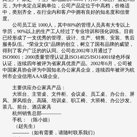
元，为中央定点采购单位，公司产品定位于中高档，价格适
中，类别齐全，在行业内和客户中拥有良好的知名度和信誉
度。
公司员工近 1000人，其中80%的管理人员具有大专以上
学历，90%以上的生产工人经过了专业培训和强化训练。目前
已经形成了一支优秀的管理、设计、生产、销售、安装、售后
服务队伍。“荣业文仪”品牌的创立，树立了国有品牌的威望，
得到了客户广泛的的认同。公司在2002年3月通过了
ISO9001：2000质量管理认证及ISO14025/ISO14001绿色环保
认证，连续四年被评为省家具优质产品。2002年6月，公司被
中国家具协会评为中国知名办公家具企业，连续四年被评为杭
州市企业信用AAA级企业。
主要供应办公家具产品：
大班台、主管桌、文件柜、会议桌、员工桌、办公台、屏
风、屏风组合、高隔、培训桌、职工椅、大班椅、办公沙发、
茶几、前台、酒店家具
杭州销售总部————
手机： （陈小姐）
（赵先生）
-----------（如有需要，请随时联系我们）