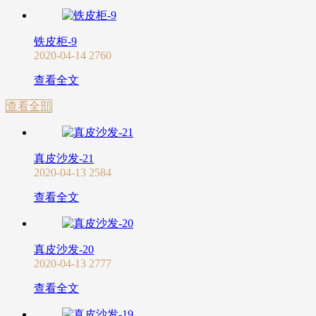
铁皮柜-9
2020-04-14
2760
查看全文
查看全部
真皮沙发-21
2020-04-13
2584
查看全文
真皮沙发-20
2020-04-13
2777
查看全文