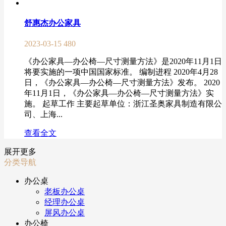
舒惠杰办公家具
2023-03-15
480
《办公家具―办公椅―尺寸测量方法》是2020年11月1日
将要实施的一项中国国家标准。 编制进程 2020年4月28
日，《办公家具―办公椅―尺寸测量方法》发布。 2020
年11月1日，《办公家具―办公椅―尺寸测量方法》实
施。 起草工作 主要起草单位：浙江圣奥家具制造有限公
司、上海...
查看全文
展开更多
分类导航
办公桌
老板办公桌
经理办公桌
屏风办公桌
办公椅