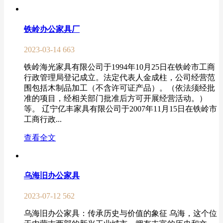
铁岭办公家具厂
2023-03-14
663
铁岭海光家具有限公司于1994年10月25日在铁岭市工商
行政管理局登记成立。法定代表人金成柱，公司经营范
围包括木制品加工（不含许可证产品）。（依法须经批
准的项目，经相关部门批准后方可开展经营活动。）
等。 辽宁亿丰家具有限公司于2007年11月15日在铁岭市
工商行政...
查看全文
乌海旧办公家具
2023-07-12
562
乌海旧办公家具：传承历史与价值的象征 乌海，这个位