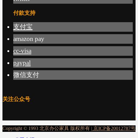
付款支持
支付宝
amazon pay
cc-visa
paypal
微信支付
关注公众号
Copyright © 1993 北京办公家具 版权所有 |
京ICP备20012787号