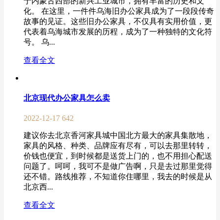
于内蒙古西部的新兴工业城市，拥有丰富的历史和文
化。 在这里，一件件乌海旧办公家具成为了一段段传奇
故事的见证。这些旧办公家具，不仅具有实用价值，更
代表着乌海城市发展的历程，成为了一种独特的文化符
号。 乌...
查看全文
北京现代办公家具怎么卖
2022-12-17
642
建议你去北京香河家具城中国北方最大的家具集散地，
家具的风格、种类、品牌应有尽有，可以去那里转转，
价钱也便宜，到时候都是送货上门的，也不用担心配送
问题了。呵呵，我可不是做广告啊，只是去过那里觉得
还不错。路线推荐，不知道你住哪里，我去的时候是从
北京西...
查看全文