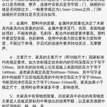
企口是否精致、整齐，连接件安装后是否牢固；门、抽屉的分
缝是否间隙过大，一般要求规定为1.5mm~2.0mm之间，门和
抽屉的开启推拉是否灵活自如等。
3/．金属件、塑料件的质量。金属件的质量也决定了木家
具内家具内在质量的好坏。金属件要求灵巧、光滑、表面电镀
处理好，不能有锈迹、毛刺等，配合件的精度要求要高。塑料
件要造型美观，色彩鲜艳，使用中的着力部位要有力度和弹
度，不能过于单薄。开启式的连接件要求转动灵活，无摩擦
声。
4/．主要尺寸。家具的主要尺寸（即功能尺寸）国家标准
均有规定要求。如大衣柜规定挂衣柜内的空间深度应大于等于
530mm、挂长衣的挂衣棍上沿至底板上表面间距应大于等于
1400mm、桌类家具规定高度为680mm~760mm、其中写字桌
的中间抽屉下沿至地面高度的中间净空高应大于等于580mm、
书柜层间净空高应大于等于230mm~310mm等。家具如果小于
规定尺寸，使用时会带来诸多不便，影响使用。
5/、木家具中有害物质限量。目前家具中存在的有害物质
主要是人造板及胶粘剂中释放出的游离甲醛，以及家具漆膜中
的可溶性铅、铬、镉、汞。