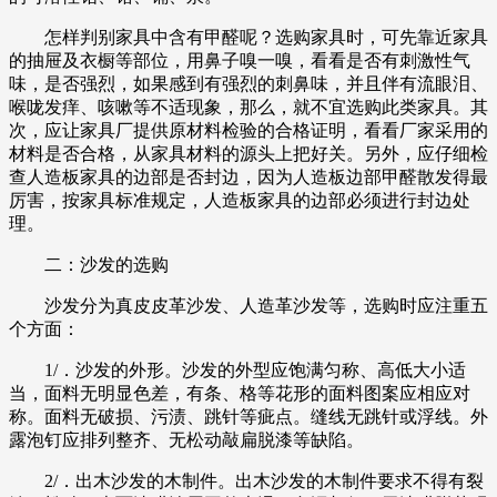
怎样判别家具中含有甲醛呢？选购家具时，可先靠近家具
的抽屉及衣橱等部位，用鼻子嗅一嗅，看看是否有刺激性气
味，是否强烈，如果感到有强烈的刺鼻味，并且伴有流眼泪、
喉咙发痒、咳嗽等不适现象，那么，就不宜选购此类家具。其
次，应让家具厂提供原材料检验的合格证明，看看厂家采用的
材料是否合格，从家具材料的源头上把好关。另外，应仔细检
查人造板家具的边部是否封边，因为人造板边部甲醛散发得最
厉害，按家具标准规定，人造板家具的边部必须进行封边处
理。
二：沙发的选购
沙发分为真皮皮革沙发、人造革沙发等，选购时应注重五
个方面：
1/．沙发的外形。沙发的外型应饱满匀称、高低大小适
当，面料无明显色差，有条、格等花形的面料图案应相应对
称。面料无破损、污渍、跳针等疵点。缝线无跳针或浮线。外
露泡钉应排列整齐、无松动敲扁脱漆等缺陷。
2/．出木沙发的木制件。出木沙发的木制件要求不得有裂