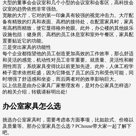
大型的董事会会议室和几个小型的会议室和会客区，高科技会
议室的趋势依然非常强劲。
宽敞的大厅，它对的第一印象具有较强的视觉冲击力。大厅配
备有精致的灯具和表面、高档的接待处，在配置家具时，家具
有高档而精致，使它显得格外抢眼。此外，办公楼的其他娱乐
设施包括：健身房、高档的员工休息室和室外午餐区，家具配
置要贴近它的功能。
三是突出家具的功能性
每个企业都指望他的员工创造更加高效的工作效率，那么舒适
和灵活的感觉，机动性对员工非常重要。就质量、灵活性和耐
用性而言，系统家具变得比以前更加先进。此外，人体工程学
椅子需求依然旺盛，因为它降低了员工的压力和受伤可能，同
时增强了舒适感和坐姿，而后两者对的效率影响巨大。
以上信息是由办公家具厂家整理发布，是对办公家具怎样选?
的相关介绍，转载请标明出处!
办公室家具怎么选
挑选办公室家具时，需要考虑各方面事项，比如款式、价格以
及质量等。那办公室家具怎么选？PChouse带大家一起了解下
吧。