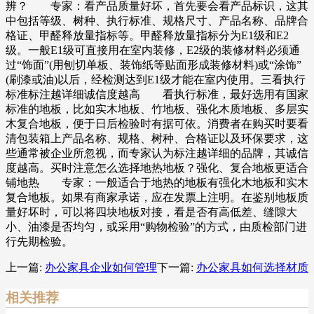
辨？ 专家：看产品质量好坏，首先要会看产品标识，这其
中包括等级、树种、执行标准、规格尺寸、产品名称、品牌合
格证、甲醛释放量指标等。甲醛释放量指标分为E1级和E2
级。一般E1级可直接用在室内装修，E2级的装修材料必须通
过“饰面”(用刨切单板、装饰纸等贴面形成装修材料)或“涂饰”
(刷漆或油)以后，经检测达到E1级才能在室内使用。三看执行
标准标注越详细诚信度越高 看执行标准，最好选用有国家
标准的地板，比如实木地板、竹地板、强化木质地板、多层实
木复合地板，便于日后检验时有据可依。消费者在购买时要看
清包装箱上产品名称、规格、树种、合格证以及环保要求，这
些通常被企业所忽视，而专家认为标注越详细的品牌，其诚信
度越高。买时注意怎么选择地热地板？强化、复合地板更适合
铺地热 专家：一般适合于地热的地板有强化木地板和实木
复合地板。如果有商家承诺，应在发票上注明。在鉴别地板质
量好坏时，可以将四块地板对接，看是否有高低差、缝隙大
小、油漆是否均匀，或采用“购物检验”的方式，由质检部门进
行先期检验。
上一篇:
办公家具企业如何管理
下一篇:
办公家具如何选择材质
相关推荐