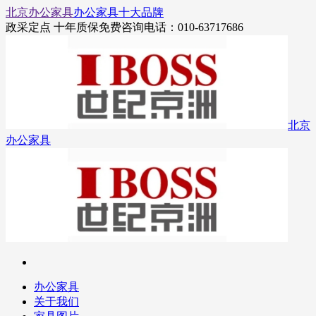
北京办公家具
办公家具十大品牌
政采定点 十年质保
免费咨询电话：010-63717686
北京
办公家具
办公家具
关于我们