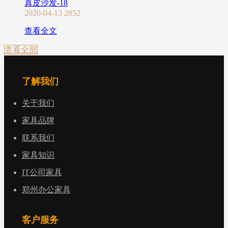
真皮沙发-18
2020-04-13
2852
查看全文
查看全部
了解我们
关于我们
家具品牌
联系我们
家具知识
IT公司家具
郑州办公家具
客户服务