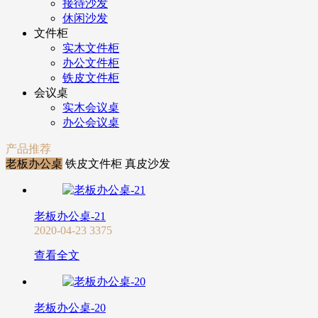
接待沙发
休闲沙发
文件柜
实木文件柜
办公文件柜
铁皮文件柜
会议桌
实木会议桌
办公会议桌
产品推荐
老板办公桌
铁皮文件柜
真皮沙发
老板办公桌-21
2020-04-23
3375
查看全文
老板办公桌-20