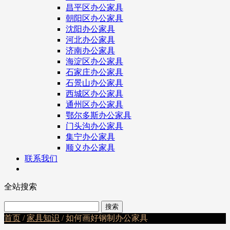
昌平区办公家具
朝阳区办公家具
沈阳办公家具
河北办公家具
济南办公家具
海淀区办公家具
石家庄办公家具
石景山办公家具
西城区办公家具
通州区办公家具
鄂尔多斯办公家具
门头沟办公家具
集宁办公家具
顺义办公家具
联系我们
全站搜索
首页
/
家具知识
/ 如何画好钢制办公家具