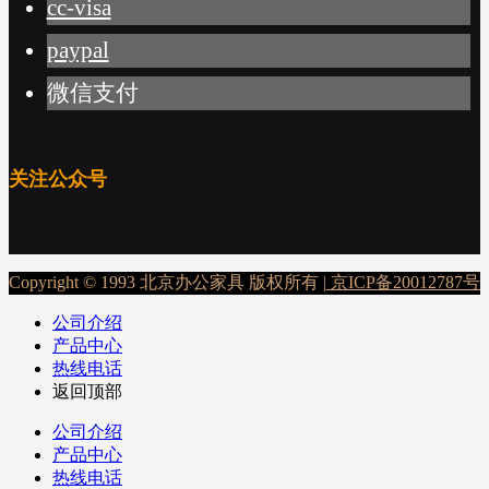
cc-visa
paypal
微信支付
关注公众号
Copyright © 1993 北京办公家具 版权所有 |
京ICP备20012787号
公司介绍
产品中心
热线电话
返回顶部
公司介绍
产品中心
热线电话