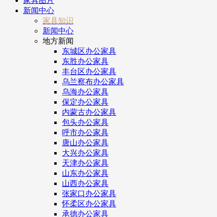
家具图片
新闻中心
家具知识
新闻中心
地方新闻
东城区办公家具
东胜办公家具
丰台区办公家具
乌兰察布办公家具
乌海办公家具
保定办公家具
内蒙古办公家具
包头办公家具
呼市办公家具
唐山办公家具
大兴办公家具
天津办公家具
山东办公家具
山西办公家具
张家口办公家具
怀柔区办公家具
承德办公家具