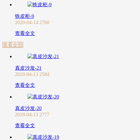
铁皮柜-9
2020-04-14
2760
查看全文
查看全部
真皮沙发-21
2020-04-13
2584
查看全文
真皮沙发-20
2020-04-13
2777
查看全文