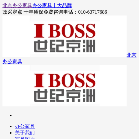
北京办公家具
办公家具十大品牌
政采定点 十年质保
免费咨询电话：010-63717686
北京
办公家具
办公家具
关于我们