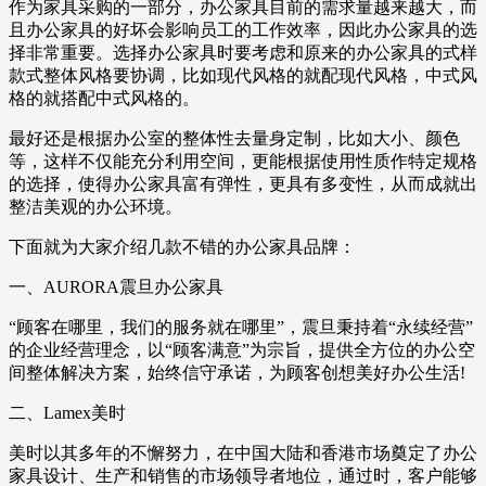
作为家具采购的一部分，办公家具目前的需求量越来越大，而
且办公家具的好坏会影响员工的工作效率，因此办公家具的选
择非常重要。选择办公家具时要考虑和原来的办公家具的式样
款式整体风格要协调，比如现代风格的就配现代风格，中式风
格的就搭配中式风格的。
最好还是根据办公室的整体性去量身定制，比如大小、颜色
等，这样不仅能充分利用空间，更能根据使用性质作特定规格
的选择，使得办公家具富有弹性，更具有多变性，从而成就出
整洁美观的办公环境。
下面就为大家介绍几款不错的办公家具品牌：
一、AURORA震旦办公家具
“顾客在哪里，我们的服务就在哪里”，震旦秉持着“永续经营”
的企业经营理念，以“顾客满意”为宗旨，提供全方位的办公空
间整体解决方案，始终信守承诺，为顾客创想美好办公生活!
二、Lamex美时
美时以其多年的不懈努力，在中国大陆和香港市场奠定了办公
家具设计、生产和销售的市场领导者地位，通过时，客户能够