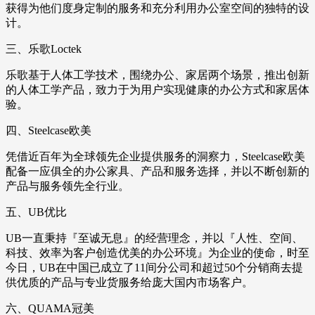
获得为他们度身定制的服务和充分利用办公室空间的独特的设
计。
三、乐歌Loctek
乐歌基于人体工学技术，围绕办公、家居两个场景，推出创新
的人体工学产品，致力于为用户实现健康的办公方式和家居体
验。
四、Steelcase欧美
凭借近百年为全球领先企业提供服务的洞察力，Steelcase欧美
配备一应俱全的办公家具、产品和服务选择，并以不断创新的
产品与服务领先全行业。
五、UB优比
UB一直秉持『至诚无息』的经营理念，并以『人性、空间、
科技、效率为客户创造优美的办公环境』为企业的使命，时至
今日，UB在中国已成立了11间分公司和超过50个分销商去提
供优质的产品与专业货服务给庞大国内市场客户。
六、QUAMA冠美