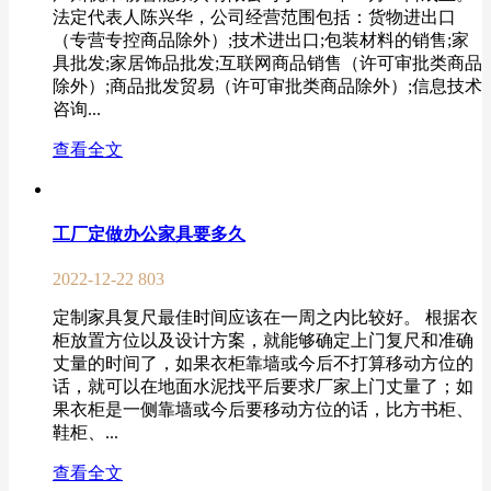
法定代表人陈兴华，公司经营范围包括：货物进出口
（专营专控商品除外）;技术进出口;包装材料的销售;家
具批发;家居饰品批发;互联网商品销售（许可审批类商品
除外）;商品批发贸易（许可审批类商品除外）;信息技术
咨询...
查看全文
工厂定做办公家具要多久
2022-12-22
803
定制家具复尺最佳时间应该在一周之内比较好。 根据衣
柜放置方位以及设计方案，就能够确定上门复尺和准确
丈量的时间了，如果衣柜靠墙或今后不打算移动方位的
话，就可以在地面水泥找平后要求厂家上门丈量了；如
果衣柜是一侧靠墙或今后要移动方位的话，比方书柜、
鞋柜、...
查看全文