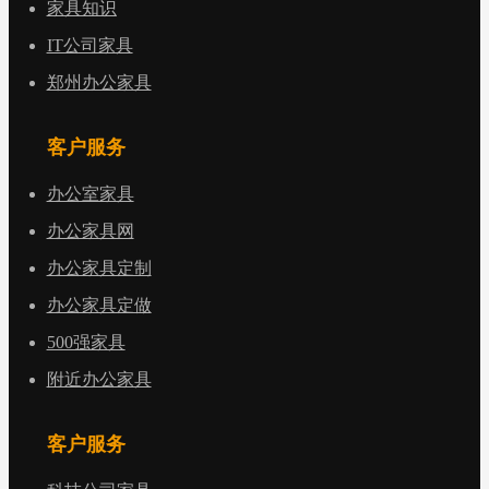
家具知识
IT公司家具
郑州办公家具
客户服务
办公室家具
办公家具网
办公家具定制
办公家具定做
500强家具
附近办公家具
客户服务