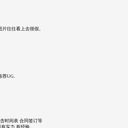
图片往往看上去很假。
染。
荐UG.
 含时间表 合同签订等
司有实力 有经验。