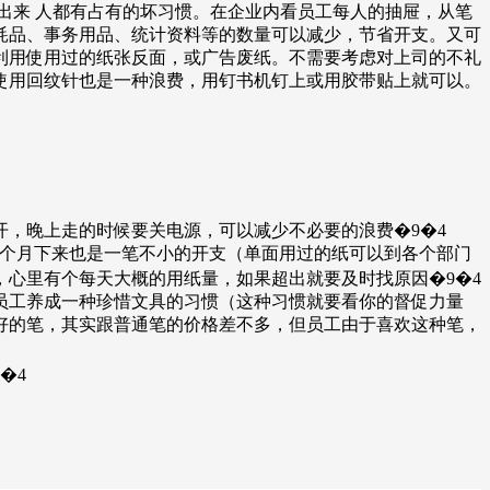
出来 人都有占有的坏习惯。在企业内看员工每人的抽屉，从笔
耗品、事务用品、统计资料等的数量可以减少，节省开支。又可
能利用使用过的纸张反面，或广告废纸。不需要考虑对上司的不礼
使用回纹针也是一种浪费，用钉书机钉上或用胶带贴上就可以。
，晚上走的时候要关电源，可以减少不必要的浪费�9�4
一个月下来也是一笔不小的开支（单面用过的纸可以到各个部门
心里有个每天大概的用纸量，如果超出就要及时找原因�9�4
员工养成一种珍惜文具的习惯（这种习惯就要看你的督促力量
好的笔，其实跟普通笔的价格差不多，但员工由于喜欢这种笔，
�4