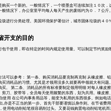
是购买一个新的。一般情况下，一个喷墨盒可连续加注１０次，
一般情况下，办公室里平均每人每天产生的废纸约为０．７公斤
垃圾进行分类处理。美国环境保护署估计，城市固体垃圾的４０
省开支的目的
行包干使用，即在特定的时间内规定使用量。可以制定节约奖励
法可以参考： 第一条、购买消耗品要克制再克制 从橡皮擦、铅
购买消耗品的习惯。尤其是才领用没多久就要再申领就大有问题
买。 第二条、消耗品的所有标准要制定领用明细 对每人橡皮
、剪刀、胶带等，全员每天使用频繁的东西，划为共用。橡皮擦
自使用 在公司内事务用品等，能变为私用的东西很多。例如电
出,亦是不正当的第一步。首先干部要谨慎以身作则。在节省费用
间，使用电动削铅笔很容易削过头。又要花钱购置电动削铅笔机而