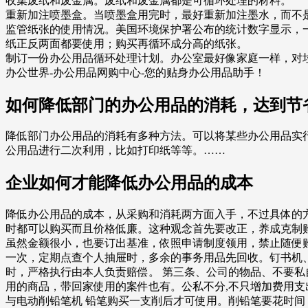
收集废纸和废金属。废纸和废金属都是可循环处理的材料。
重新加注喷墨盒。当喷墨盒用完时，最好重新加注墨水，而不
监管纸张的使用情况。美国环境保护署公布的统计数字显示，
纸正反两面都要使用；购买再循环成分高的纸张。
制订一份办公用品循环处理计划。办公室最好像家庭一样，对
办公世界-办公用品网购中心-您的贴身办公用品助手！
如何降低部门的办公用品的消耗，达到节
降低部门办公用品的消耗有多种方法。可以将某些办公用品实
公用品进行二次利用，比如打印纸等等。……
企业如何才能降低办公用品的成本
降低办公用品的成本，从采购和消耗两方面入手，不过具体的方
时都可以购买而且价格低廉。这种观念首先要改正，养成克制
虽然金额很小，也要订出基准，依照申请制度领用，禁止随便购
一次，定期点查个人抽屉时，多余的事务用品先回收。钉书机
时，严格执行由本人负责赔偿。 第三条、公司的物品、不要私
用的商品，带回家使用的案件也有。公私不分,不只增加费用支
与电动削铅笔机 铅笔购买一支削后才可使用。削铅笔要花时