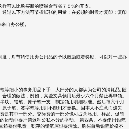
这样可以比购买新的喷墨盒节省７５%的开支。
。通过以下方法可节省纸张的用量：在必须的时候才复印；复印
%来自办公楼。
制度，对节约使用办公用品的予以鼓励或者奖励。可以对一些办
笔等细小的事务用品下手，大部分的人都认为公司的消耗品, 随
。合理的做法，例如，某些文具领用后最少六个月禁止再申领。
擦半块、铅笔、原子笔一支，制定领用明细标准。然后每六个月
、原子笔、签字笔等用到不能用才更换。因本人不注意而遗失
话费是其中一部分。交际费的一部分也可占为私用。样品、促销
的运动中要严禁这种公私不分的举动。 第四条、不要使用铅笔
且还要付电费。积存的铅笔屑也要清除。购买自动铅笔价格不