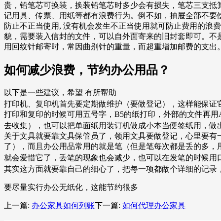
贵，铅笔芯可换装，换装铅笔芯时多少会有损失，笔芯三支抵算
记用具、传票、用纸等都有浪费行为。倒不如，抽屉全部不要
防止不正当使用, 没有机会发生不正当使用就可防止费用的浪
貌，需要装入信封的文件，可以自外面寄来的旧封套即可。不
用回纹针邮寄时，常因曲别针的重量，而超重增加邮费的支出
如何减少浪费，节约办公用品？
以下是一些建议，希望 有所帮助
打印机、复印机首先要定期做维护（要做登记），这样能保证
打印和复印的时候可用五号字，B5的纸打印，外部的文件再用
去收集），也可以把单面纸用装订机做成小本当便签纸用，做
关于文具就要靠文具保管员了，领用文具要做登记，心里要有
了），而且办公用品常用的就是笔（但是笔每次都是丢的多，
就会爱惜它了，丢笔的现象也会减少，也可以在发笔的时候用口
其实这方面就要靠自己的细心了，把每一项都做个详细的记录
要尽量实行办公无纸化，这能节约很多
上一篇:
办公家具如何列账
下一篇:
如何代理办公家具