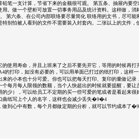
铅笔一支计算，节省下来的金额很可观。 第五条、抽屉内要空
使用。做一个壁柜可放置一切事务用品及统计资料。这样做，消
费。 第六条、在公司内部联络要尽量简化 联络用的文书，尽可
是特别怕被人看到的文件不需要装入封套内。二张以上的文件，
。
它的使用寿命，并且上班来了之后不要先开它，等用的时候再打开
A4的打印，如没有必要的，可以用单面已打过的纸打印，这样
出来的小本也十分可爱。你也可以把每天打印、复印的量做记录，
一个每月每人限领的数额，当个人快超出的时候就要提醒，要让
用的少），可以给员工不定期的买一些可爱的笔或者是看起来很
曲纸写上个人的名字，这样也会减少丢失�9�4
，做到心中有数，每个月都做定期的分析，就可以节约成本了�9