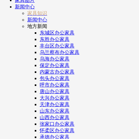
家具图片
新闻中心
家具知识
新闻中心
地方新闻
东城区办公家具
东胜办公家具
丰台区办公家具
乌兰察布办公家具
乌海办公家具
保定办公家具
内蒙古办公家具
包头办公家具
呼市办公家具
唐山办公家具
大兴办公家具
天津办公家具
山东办公家具
山西办公家具
张家口办公家具
怀柔区办公家具
承德办公家具