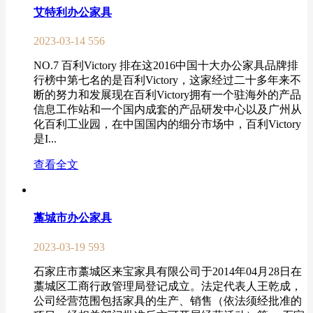
艾特利办公家具
2023-03-14
556
NO.7 百利Victory 排在这2016中国十大办公家具品牌排
行榜中第七名的是百利Victory，这家经过二十多年来不
断的努力和发展现在百利Victory拥有一个驻海外的产品
信息工作站和一个国内成套的产品研发中心以及广州从
化百利工业园，在中国国内的细分市场中，百利Victory
是I...
查看全文
藁城市办公家具
2023-03-19
593
石家庄市藁城区来宝家具有限公司于2014年04月28日在
藁城区工商行政管理局登记成立。法定代表人王乾成，
公司经营范围包括家具的生产、销售（依法须经批准的