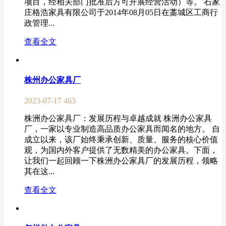
项目，经相关部门批准后方可开展经营活动）等。 石家
庄格浩家具有限公司于2014年08月05日在藁城区工商行
政管理...
查看全文
株州办公家具厂
2023-07-17
463
株洲办公家具厂：发展历程与卓越成就 株洲办公家具
厂，一家以专业制造高品质办公家具而闻名的地方。 自
成立以来，该厂始终秉承创新、质量、服务的核心价值
观，为国内外客户提供了无数精美的办公家具。下面，
让我们一起回顾一下株洲办公家具厂的发展历程，领略
其在这...
查看全文