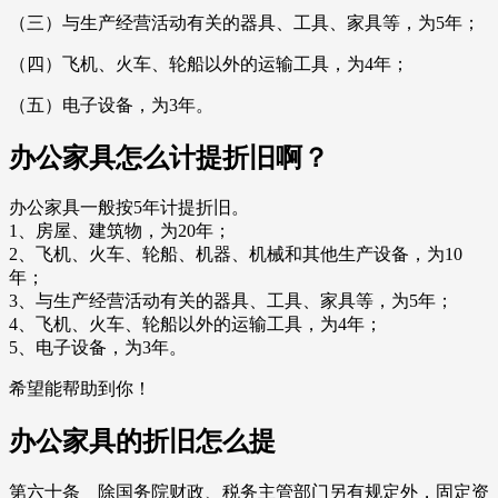
（三）与生产经营活动有关的器具、工具、家具等，为5年；
（四）飞机、火车、轮船以外的运输工具，为4年；
（五）电子设备，为3年。
办公家具怎么计提折旧啊？
办公家具一般按5年计提折旧。
1、房屋、建筑物，为20年；
2、飞机、火车、轮船、机器、机械和其他生产设备，为10
年；
3、与生产经营活动有关的器具、工具、家具等，为5年；
4、飞机、火车、轮船以外的运输工具，为4年；
5、电子设备，为3年。
希望能帮助到你！
办公家具的折旧怎么提
第六十条 除国务院财政、税务主管部门另有规定外，固定资