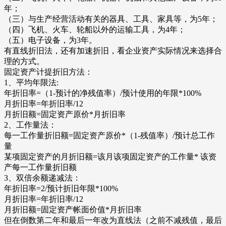
年；
（三）与生产经营活动有关的器具、工具、家具等，为5年；
（四）飞机、火车、轮船以外的运输工具，为4年；
（五）电子设备，为3年。
有直线折旧法，还有加速折旧，看企业资产实际情况来选择合
理的方式。
固定资产计提折旧方法：
1、平均年限法:
年折旧率=（1-预计的净残值率）/预计使用的年限*100%
月折旧率=年折旧率/12
月折旧额=固定资产原价*月折旧率
2、工作量法：
每一工作量折旧额=固定资产原价*（1-残值率）/预计总工作
量
某项固定资产的月折旧额=该月该项固定资产的工作量* 该资
产每一工作量折旧额
3、双倍余额递减法：
年折旧率=2/预计折旧年限*100%
月折旧率=年折旧率/12
月折旧额=固定资产帐面价值*月折旧率
但在倒数第二年和最后一年改为直线法（之前不减残值，最后