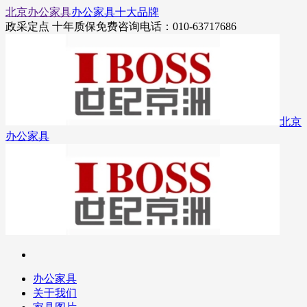
北京办公家具
办公家具十大品牌
政采定点 十年质保
免费咨询电话：010-63717686
北京
办公家具
办公家具
关于我们