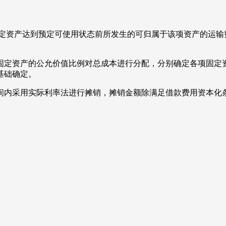
固定资产达到预定可使用状态前所发生的可归属于该项资产的运输
固定资产的公允价值比例对总成本进行分配，分别确定各项固定
基础确定。
间内采用实际利率法进行摊销，摊销金额除满足借款费用资本化