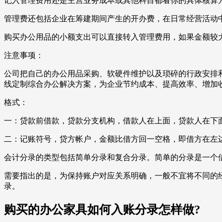
记入管理费用还是主营业务成本或其他科目都看你的具体核算
管理费还包括企业在筹建期间产生的开办费，在日常经营活动
购买办公用品的小额支出可以直接转入管理费用，如果金额较
注意事项：
公司把自己的办公用品采购、软硬件维护以及琐碎的行政安排
线定制综合办公解决方案，为企业节约成本、提高效率、增加
格式：
一：贷款前借款，贷款分支机构，借款人在上面，贷款人在下
二：记账符号，贷方帐户，金额比借方回一空格，即借方在左
会计分录的类型包括简单分录和复合分录。简单的分录是一个
需要指出的是，为保持账户对应关系明确，一般不宜将不同的
录。
购买的办公家具如何入账分录怎样做?