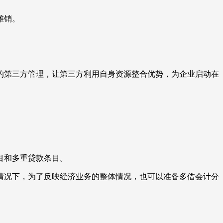
摊销。
的第三方管理，让第三方利用自身资源整合优势，为企业启动在
目和多重贷款条目。
情况下，为了反映经济业务的整体情况，也可以准备多借会计分