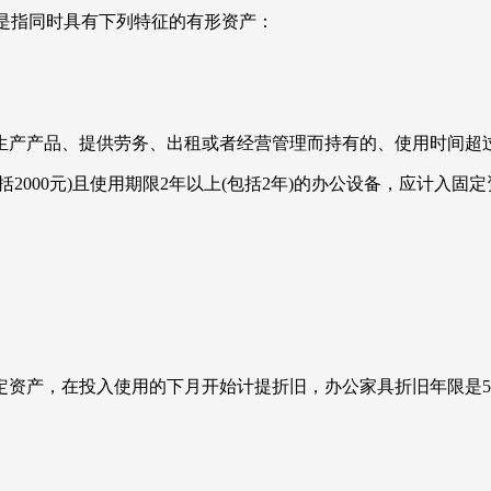
产是指同时具有下列特征的有形资产：
生产产品、提供劳务、出租或者经营管理而持有的、使用时间超过
括2000元)且使用期限2年以上(包括2年)的办公设备，应计入
定资产，在投入使用的下月开始计提折旧，办公家具折旧年限是5