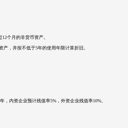
12个月的非货币资产。
固定资产，并按不低于5年的使用年限计算折旧。
年，内资企业预计残值率5%，外资企业残值率10%。