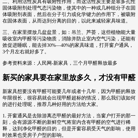
二、利用活性炭具有吸附性作用，而这活性炭主要是靠多孔性
固体吸附剂处理气态污染物，使其中的一种或几种组分子在固
体吸附剂表面，然后在分子引力或化学键力的作用下，被吸附
在固体表面，从而达到分离的目的，以此来减轻家具味道。
三、在家里摆放几盆盆景，如：吊兰、芦荟，这些植物能大量
吸收室内甲醛等污染物质，消除并防止室内空气污染，还能有
效促进睡眠，能去掉30%—40%的家具味道，打开窗户通风，
3个月左右就好多了。
参考资料来源：人民网-新家具，三个月甲醛释放最多
新买的家具要在家里放多久，才没有甲醛
新家具想要没有甲醛可能要几年或者十几年，因为甲醛的释放
年限很长，很容易就会出现甲醛超标的情况，那么我们该如何
的进行处理呢，推荐几种好用的方法给大家。
1. 开窗通风是去除游离态甲醛的最好方法，当窗户打开的那一
刻，会有源源不断的新鲜空气将室内含有甲醛的空气进行稀
释，达到净化甲醛的目的，但是开窗容易受天气的影响，使用
时效果也受房子户型的影响。