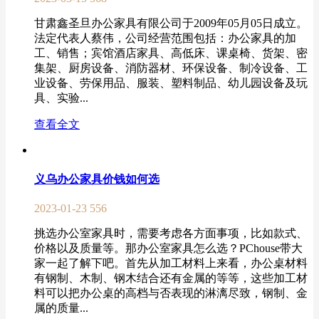
甘肃鑫圣旦办公家具有限公司于2009年05月05日成立。
法定代表人蔡伟，公司经营范围包括：办公家具的加
工、销售；宾馆酒店家具、高低床、课桌椅、货架、密
集架、厨房设备、消防器材、环保设备、制冷设备、工
业设备、劳保用品、服装、塑料制品、幼儿园设备及玩
具、实验...
查看全文
义乌办公家具价钱如何选
2023-01-23
556
挑选办公室家具时，需要考虑各方面事项，比如款式、
价格以及质量等。那办公室家具怎么选？PChouse带大
家一起了解下吧。首先从加工材料上来看，办公桌材料
有钢制、木制、钢木结合还有金属的等等，这些加工材
料可以把办公桌的高档与否表现的淋漓尽致，钢制、金
属的质量...