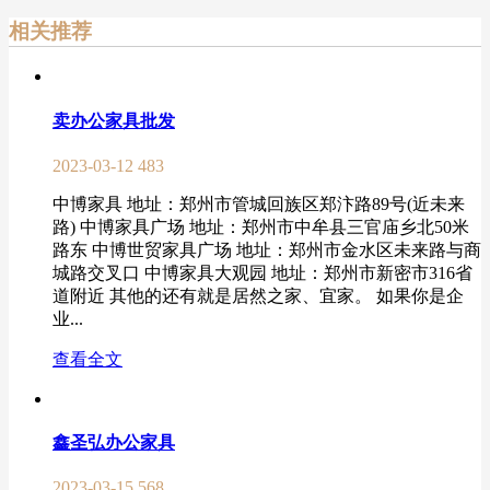
相关推荐
卖办公家具批发
2023-03-12
483
中博家具 地址：郑州市管城回族区郑汴路89号(近未来
路) 中博家具广场 地址：郑州市中牟县三官庙乡北50米
路东 中博世贸家具广场 地址：郑州市金水区未来路与商
城路交叉口 中博家具大观园 地址：郑州市新密市316省
道附近 其他的还有就是居然之家、宜家。 如果你是企
业...
查看全文
鑫圣弘办公家具
2023-03-15
568