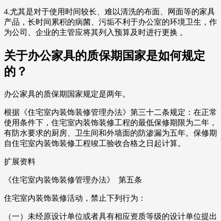
4.尤其是对于使用时间较长、难以清洗的布面、网面等的家具
产品，长时间累积的病菌、污垢不利于办公室的环境卫生，作
为公司、企业的主管应将其列入预算及时进行更换 。
关于办公家具的质保期国家是如何规定
的？
办公家具的质保期国家规定是两年。
根据《住宅室内装饰装修管理办法》第三十二条规定：在正常
使用条件下，住宅室内装饰装修工程的最低保修期限为二年，
有防水要求的厨房、卫生间和外墙面的防渗漏为五年。保修期
自住宅室内装饰装修工程竣工验收合格之日起计算。
扩展资料
《住宅室内装饰装修管理办法》 第五条
住宅室内装饰装修活动，禁止下列行为：
（一）未经原设计单位或者具有相应资质等级的设计单位提出