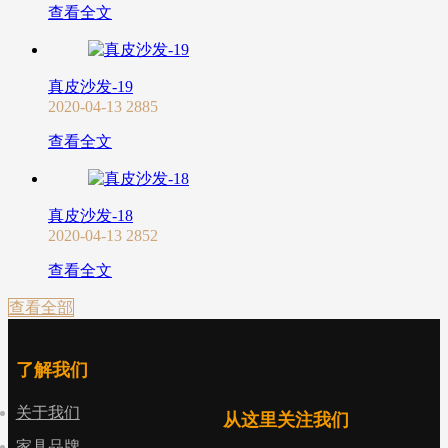
查看全文
真皮沙发-19
2020-04-13
2885
查看全文
真皮沙发-18
2020-04-13
2852
查看全文
查看全部
了解我们
关于我们
从这里关注我们
家具品牌