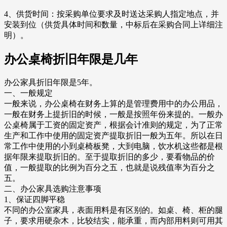
4、供货时间：按采购单位要求及时送达采购人指定地点，并
安装到位（供货具体时间和数量，中标后在采购合同上详细注
明）。
办公桌椅折旧年限是几年
办公家具折旧年限是5年。
一、一般规定
一般来说，办公桌椅在财务上算的是管理费用中的办公用品，
一般在财务上提折旧的时候，一般是按照年份来提的。一般办
公桌椅属于工资的固定资产，根据会计准则的规定，为了正常
生产和工作中使用的固定资产提取折旧一般为五年。所以在日
常工作中使用的小到桌椅板凳，大到电脑，饮水机这些都是根
据年限来提取折旧的。至于提取折旧的多少，要看物品的价
值，一般提取的比例为百分之五，也就是说残值率为百分之
五。
二、办公家具选购注意事项
1、保证四脚平稳
不同的办公室家具，表面用料是有区别的。如桌、椅、柜的腿
子，要求用硬杂木，比较结实，能承重，而内部用料则可用其