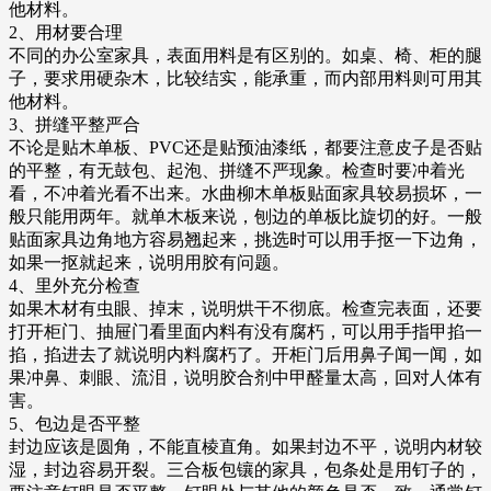
他材料。
2、用材要合理
不同的办公室家具，表面用料是有区别的。如桌、椅、柜的腿
子，要求用硬杂木，比较结实，能承重，而内部用料则可用其
他材料。
3、拼缝平整严合
不论是贴木单板、PVC还是贴预油漆纸，都要注意皮子是否贴
的平整，有无鼓包、起泡、拼缝不严现象。检查时要冲着光
看，不冲着光看不出来。水曲柳木单板贴面家具较易损坏，一
般只能用两年。就单木板来说，刨边的单板比旋切的好。一般
贴面家具边角地方容易翘起来，挑选时可以用手抠一下边角，
如果一抠就起来，说明用胶有问题。
4、里外充分检查
如果木材有虫眼、掉末，说明烘干不彻底。检查完表面，还要
打开柜门、抽屉门看里面内料有没有腐朽，可以用手指甲掐一
掐，掐进去了就说明内料腐朽了。开柜门后用鼻子闻一闻，如
果冲鼻、刺眼、流泪，说明胶合剂中甲醛量太高，回对人体有
害。
5、包边是否平整
封边应该是圆角，不能直棱直角。如果封边不平，说明内材较
湿，封边容易开裂。三合板包镶的家具，包条处是用钉子的，