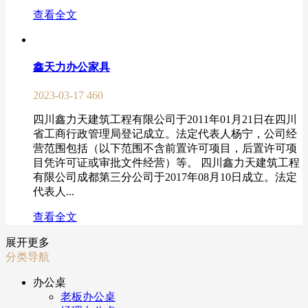
查看全文
鑫天力办公家具
2023-03-17
460
四川鑫力天建筑工程有限公司于2011年01月21日在四川
省工商行政管理局登记成立。法定代表人杨宁，公司经
营范围包括（以下范围不含前置许可项目，后置许可项
目凭许可证或审批文件经营）等。 四川鑫力天建筑工程
有限公司成都第三分公司于2017年08月10日成立。法定
代表人...
查看全文
展开更多
分类导航
办公桌
老板办公桌