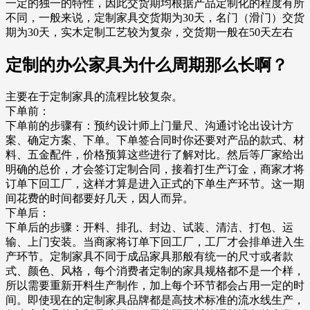
一定的独一的特性，因此交货期均根据产品定制化的程度有所
不同，一般来说，定制家具交货期为30天，名门（滑门）交货
期为30天，实木定制工艺较为复杂，交货期一般在50天左右
定制的办公家具为什么周期那么长啊？
主要在于定制家具的流程比较复杂。
下单前：
下单前的步骤有：预约设计师上门量尺、沟通讨论出设计方
案、确定方案、下单。下单签合同时你还要对产品的款式、材
料、五金配件，价格预算这些进行了解对比。然后等厂家给出
明确的总价，才会签订定制合同，接着打生产订金，商家才将
订单下回工厂，这样才算是进入正式的下单生产环节。这一期
间花费的时间都要好几天，因人而异。
下单后：
下单后的步骤：开料、排孔、封边、试装、清洁、打包、运
输、上门安装。当商家将订单下回工厂，工厂才会排单进入生
产环节。定制家具不同于成品家具那般有统一的尺寸或者款
式、颜色、风格，每个消费者定制的家具规格都不是一个样，
所以需要重新开料生产制作，加上每个环节都会占用一定的时
间。即使现在的定制家具品牌都是高技术标准的流水线生产，