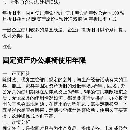
4、 年数总合法(加速折旧法)
年折旧率 = 尚可使用寿命/ 预计使用寿命的年数总合 × 100 %
月折旧额 = (固定资产原价 - 预计净残值 )× 年折旧率 ÷ 12
一般企业使用较多的是直线法。企业计提折旧可以个别计提，
也可分类计提。
注会
固定资产办公桌椅使用年限
一、正面回答
除财政、税务主管部门规定的之外，与生产经营活动有关的工
具、器皿、家具等固定资产折旧的最低年限为5年，因此，办
公家具的使用期限在法律意义上为5年，5年的使用期限结束之
后，无论家具的使用情况如何，都是要进行更换的。办公椅使
用久了也会出现问题，在使用的过程汇总，需要定期检查一下
五星脚轮是否有磨损，定期检查螺丝是否松动，使用久了要更
换，这种维修成本也不高。
二、详情分析
固定资产，是指同时具有为生产商品、提供劳务、出租或经营