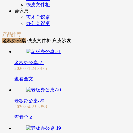
铁皮文件柜
会议桌
实木会议桌
办公会议桌
产品推荐
老板办公桌
铁皮文件柜
真皮沙发
老板办公桌-21
2020-04-23
3375
查看全文
老板办公桌-20
2020-04-23
3358
查看全文