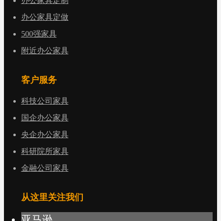
办公家具定制
办公家具定做
500强家具
附近办公家具
客户服务
科技公司家具
国企办公家具
央企办公家具
科研院所家具
金融公司家具
从这里关注我们
亚马逊