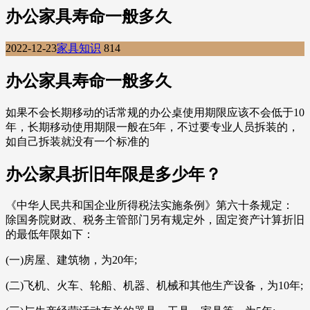
办公家具寿命一般多久
2022-12-23
家具知识
814
办公家具寿命一般多久
如果不会长期移动的话常规的办公桌使用期限应该不会低于10
年，长期移动使用期限一般在5年，不过要专业人员拆装的，
如自己拆装就没有一个标准的
办公家具折旧年限是多少年？
《中华人民共和国企业所得税法实施条例》第六十条规定：
除国务院财政、税务主管部门另有规定外，固定资产计算折旧
的最低年限如下：
(一)房屋、建筑物，为20年;
(二)飞机、火车、轮船、机器、机械和其他生产设备，为10年;