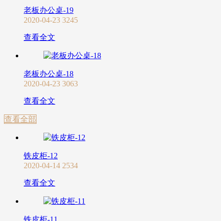
老板办公桌-19
2020-04-23
3245
查看全文
老板办公桌-18
2020-04-23
3063
查看全文
查看全部
铁皮柜-12
2020-04-14
2534
查看全文
铁皮柜-11