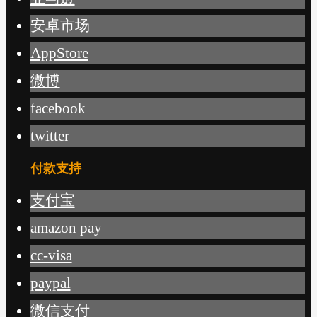
安卓市场
AppStore
微博
facebook
twitter
付款支持
支付宝
amazon pay
cc-visa
paypal
微信支付