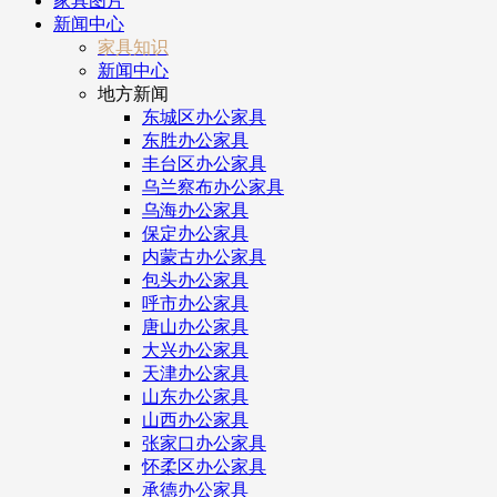
家具图片
新闻中心
家具知识
新闻中心
地方新闻
东城区办公家具
东胜办公家具
丰台区办公家具
乌兰察布办公家具
乌海办公家具
保定办公家具
内蒙古办公家具
包头办公家具
呼市办公家具
唐山办公家具
大兴办公家具
天津办公家具
山东办公家具
山西办公家具
张家口办公家具
怀柔区办公家具
承德办公家具