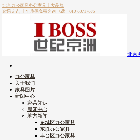
北京办公家具
办公家具十大品牌
政采定点 十年质保
免费咨询电话：010-63717686
北京
办公家具
关于我们
家具图片
新闻中心
家具知识
新闻中心
地方新闻
东城区办公家具
东胜办公家具
丰台区办公家具