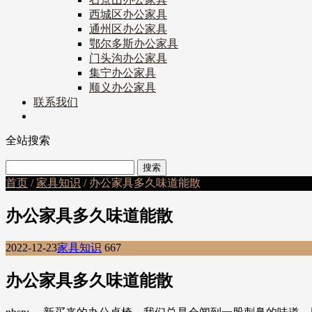
西城区办公家具
通州区办公家具
鄂尔多斯办公家具
门头沟办公家具
集宁办公家具
顺义办公家具
联系我们
全站搜索
首页
/
家具知识
/ 办公家具多久味道能散
办公家具多久味道能散
2022-12-23
家具知识
667
办公家具多久味道能散