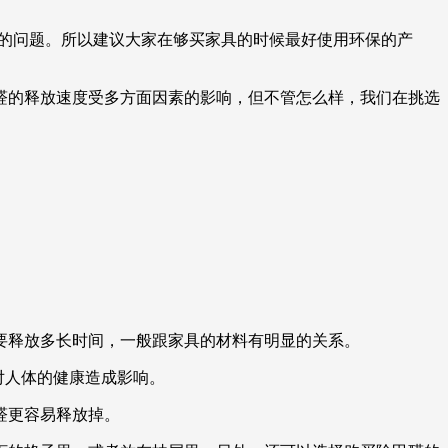
低的问题。所以建议大家在够买家具的时候最好使用环保的产
醛的释放速度受多方面因素的影响，但不管怎么样，我们在挑选
要释放多长时间，一般跟家具的材料有明显的关系。
对人体的健康造成影响。
醛更容易释放掉。