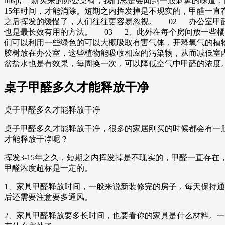
nbsp; 新买来的办公桌椅，我们总是会闻到一股刺鼻的味
15年时间，才能消除。短期之内挥发掉是不现实的，甲醛一
之后挥发的缓慢了，人们往往更容易忽视。 02 办公室甲
也是最长效有用的方法。 03 2、此外在每个房间放一些橘
们可以利用一些绿色的可以大概吸取有害气体，开释氧气的植
胶树放在办公室，这些植物能吸收相应的污染物，从而减低室内
盆盐水也是有效果，每周换一次，可以降低空气中甲醛的浓度
桌子甲醛多久才能释放干净
桌子甲醛多久才能释放干净
桌子甲醛多久才能释放干净，很多的家居刚买的时候都会有一
才能释放干净呢？
挥发3-15年之久，短期之内挥发掉是不现实的，甲醛一直存
甲醛浓度超标是一定的。
1、家具甲醛释放时间，一般来说新装修完的房子，每天保持
后还需要注意要多通风。
2、家具甲醛释放要多长时间，也要看你的家具是什么材料。