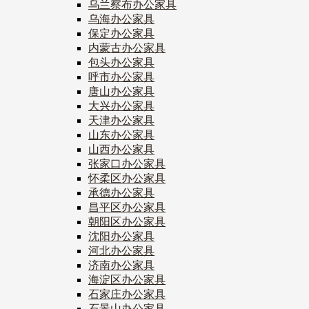
乌兰察布办公家具
乌海办公家具
保定办公家具
内蒙古办公家具
包头办公家具
呼市办公家具
唐山办公家具
大兴办公家具
天津办公家具
山东办公家具
山西办公家具
张家口办公家具
怀柔区办公家具
承德办公家具
昌平区办公家具
朝阳区办公家具
沈阳办公家具
河北办公家具
济南办公家具
海淀区办公家具
石家庄办公家具
石景山办公家具