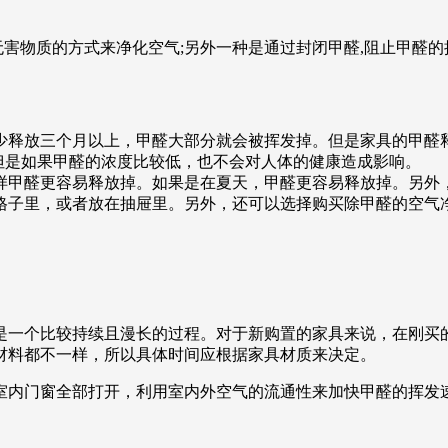
无害物质的方式来净化空气;另外一种是通过封闭甲醛,阻止甲醛
少释放三个月以上，甲醛大部分就会被挥发掉。但是家具的甲醛
。但是如果甲醛的浓度比较低，也不会对人体的健康造成影响。
样甲醛更容易释放掉。如果是在夏天，甲醛更容易释放掉。另外
格子里，或者放在抽屉里。另外，还可以选择购买除甲醛的空气
是一个比较持续且漫长的过程。对于新购置的家具来说，在刚买
材料都不一样，所以具体时间应根据家具材质来决定。
室内门窗全部打开，利用室内外空气的流通性来加快甲醛的挥发