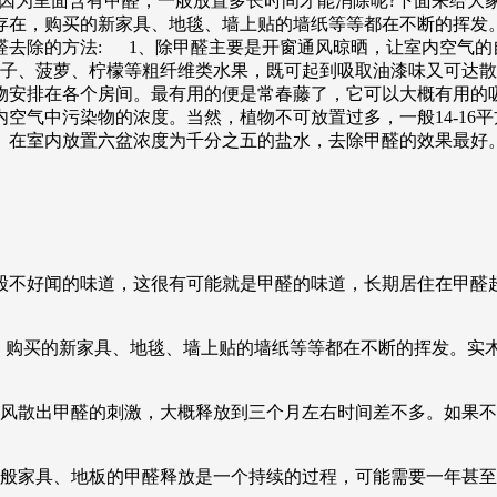
道，因为里面含有甲醛，一般放置多长时间才能消除呢?下面来给大
直存在，购买的新家具、地毯、墙上贴的墙纸等等都在不断的挥发
醛去除的方法: 1、除甲醛主要是开窗通风晾晒，让室内空气的
子、菠萝、柠檬等粗纤维类水果，既可起到吸取油漆味又可达散
物安排在各个房间。最有用的便是常春藤了，它可以大概有用的
空气中污染物的浓度。当然，植物不可放置过多，一般14-16
。在室内放置六盆浓度为千分之五的盐水，去除甲醛的效果最好
股不好闻的味道，这很有可能就是甲醛的味道，长期居住在甲醛
在，购买的新家具、地毯、墙上贴的墙纸等等都在不断的挥发。
通风散出甲醛的刺激，大概释放到三个月左右时间差不多。如果
一般家具、地板的甲醛释放是一个持续的过程，可能需要一年甚