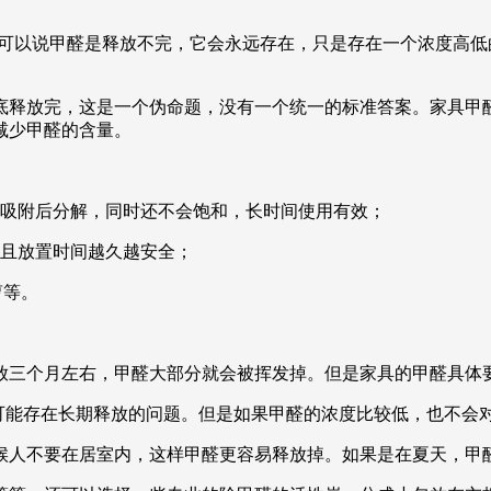
者也可以说甲醛是释放不完，它会永远存在，只是存在一个浓度高
底释放完，这是一个伪命题，没有一个统一的标准答案。家具甲
减少甲醛的含量。
够吸附后分解，同时还不会饱和，长时间使用有效；
并且放置时间越久越安全；
萝等。
放三个月左右，甲醛大部分就会被挥发掉。但是家具的甲醛具体
醛可能存在长期释放的问题。但是如果甲醛的浓度比较低，也不会
候人不要在居室内，这样甲醛更容易释放掉。如果是在夏天，甲