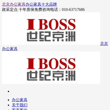
北京办公家具
办公家具十大品牌
政采定点 十年质保
免费咨询电话：010-63717686
北京
办公家具
办公家具
关于我们