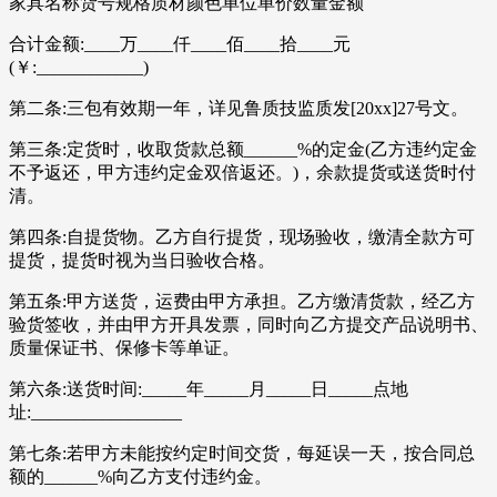
家具名称货号规格质材颜色单位单价数量金额
合计金额:____万____仟____佰____拾____元
(￥:____________)
第二条:三包有效期一年，详见鲁质技监质发[20xx]27号文。
第三条:定货时，收取货款总额______%的定金(乙方违约定金
不予返还，甲方违约定金双倍返还。)，余款提货或送货时付
清。
第四条:自提货物。乙方自行提货，现场验收，缴清全款方可
提货，提货时视为当日验收合格。
第五条:甲方送货，运费由甲方承担。乙方缴清货款，经乙方
验货签收，并由甲方开具发票，同时向乙方提交产品说明书、
质量保证书、保修卡等单证。
第六条:送货时间:_____年_____月_____日_____点地
址:_________________
第七条:若甲方未能按约定时间交货，每延误一天，按合同总
额的______%向乙方支付违约金。