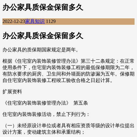
办公家具质保金保留多久
2022-12-23
家具知识
1129
办公家具质保金保留多久
办公家具的质保期国家规定是两年。
根据《住宅室内装饰装修管理办法》第三十二条规定：在正常
使用条件下，住宅室内装饰装修工程的最低保修期限为二年，
有防水要求的厨房、卫生间和外墙面的防渗漏为五年。保修期
自住宅室内装饰装修工程竣工验收合格之日起计算。
扩展资料
《住宅室内装饰装修管理办法》 第五条
住宅室内装饰装修活动，禁止下列行为：
（一）未经原设计单位或者具有相应资质等级的设计单位提出
设计方案，变动建筑主体和承重结构；