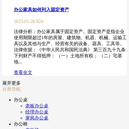
办公家具如何列入固定资产
2023-01-26
924
法律分析：办公家具属于固定资产。固定资产是指企业
使用期限超过1年的房屋、建筑物、机器、机械、运输工
具以及其他与生产、经营有关的设备、器具、工具等。
法律依据：《中华人民共和国民法典》 第三百九十九条
下列财产不得抵押： （一）土地所有权； （二）宅基
地...
查看全文
展开更多
分类导航
办公桌
老板办公桌
经理办公桌
屏风办公桌
办公椅