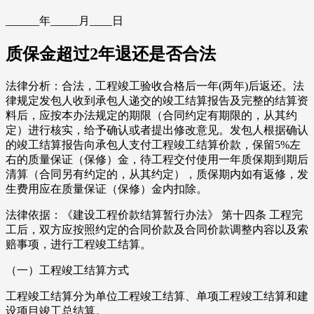
______年_____月____日
质保金超过2年退还是否合法
法律分析：合法，工程竣工验收合格后一年(两年)后返还。法
律规定发包人收到承包人递交的竣工结算报告及完整的结算资
料后，应按本办法规定的期限（合同约定有期限的，从其约
定）进行核实，给予确认或者提出修改意见。发包人根据确认
的竣工结算报告向承包人支付工程竣工结算价款，保留5%左
右的质量保证（保修）金，待工程交付使用一年质保期到期后
清算（合同另有约定的，从其约定），质保期内如有返修，发
生费用应在质量保证（保修）金内扣除。
法律依据：《建设工程价款结算暂行办法》 第十四条 工程完
工后，双方应按照约定的合同价款及合同价款调整内容以及索
赔事项，进行工程竣工结算。
（一）工程竣工结算方式
工程竣工结算分为单位工程竣工结算、单项工程竣工结算和建
设项目竣工总结算。