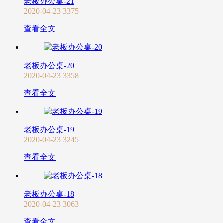
老板办公桌-21
2020-04-23
3375
查看全文
老板办公桌-20
2020-04-23
3358
查看全文
老板办公桌-19
2020-04-23
3245
查看全文
老板办公桌-18
2020-04-23
3063
查看全文