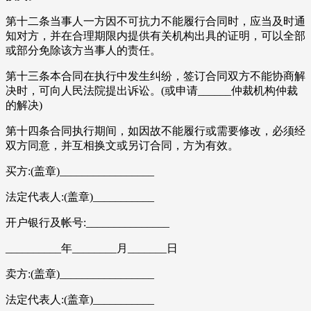
第十二条当事人一方因不可抗力不能履行合同时，应当及时通
知对方，并在合理期限内提供有关机构出具的证明，可以全部
或部分免除该方当事人的责任。
第十三条本合同在执行中发生纠纷，签订合同双方不能协商解
决时，可向人民法院提出诉讼。(或申请______仲裁机构仲裁
的解决)
第十四条合同执行期间，如因故不能履行或需要修改，必须经
双方同意，并互相换文或另订合同，方为有效。
买方:(盖章)_________________
法定代表人:(盖章)___________
开户银行及帐号:_______________
__________年________月_______日
卖方:(盖章)_________________
法定代表人:(盖章)___________