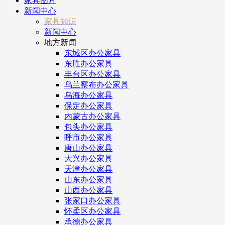
家具图片
新闻中心
家具知识
新闻中心
地方新闻
东城区办公家具
东胜办公家具
丰台区办公家具
乌兰察布办公家具
乌海办公家具
保定办公家具
内蒙古办公家具
包头办公家具
呼市办公家具
唐山办公家具
大兴办公家具
天津办公家具
山东办公家具
山西办公家具
张家口办公家具
怀柔区办公家具
承德办公家具