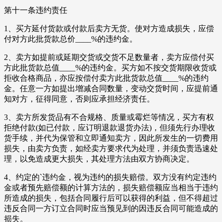
第十一条违约责任
1、买方延付货款或付款后卖方无货。使对方造成损失，应偿
付对方此批货款总价____%的违约金。
2、卖方如提前或延期交货或交货不足数量者，卖方应偿付买
方此批货款总值____%的违约金。买方如不按交货期限收货或
拒收合格商品，亦应按偿付卖方此批货款总值____%的违约
金。任意一方如提出增减合同数量，变动交货时间，应提前通
知对方，征得同意，否则应承担经济责任。
3、卖方所发货品有不合规格、质量或霉烂等情况，买方有权
拒绝付款(如已付款，应订明退款退货办法)，但须先行办理收
货手续，并代为保管和立即通知卖方，因此所发生的一切费用
损失，由卖方负责，如经卖方要求代为处理，并须负责迅速处
理，以免造成更大损失，其处理方法由双方协商决定。
4、约定的`违约金，视为违约的损失赔偿。双方没有约定违约
金或者预先赔偿额的计算方法的，损失赔偿额应当相当于违约
所造成的损失，包括合同履行后可以获得的利益，但不得超过
违反合同一方订立合同时应当预见到的因违反合同可能造成的
损失。