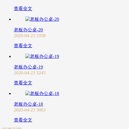
查看全文
老板办公桌-20
2020-04-23
3358
查看全文
老板办公桌-19
2020-04-23
3245
查看全文
老板办公桌-18
2020-04-23
3063
查看全文