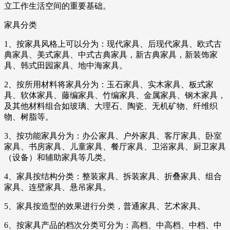
立工作生活空间的重要基础。
家具分类
1、按家具风格上可以分为：现代家具、后现代家具、欧式古
典家具、美式家具、中式古典家具，新古典家具，新装饰家
具、韩式田园家具、地中海家具。
2、按所用材料将家具分为：玉石家具、实木家具、板式家
具、软体家具、藤编家具、竹编家具、金属家具、钢木家具，
及其他材料组合如玻璃、大理石、陶瓷、无机矿物、纤维织
物、树脂等。
3、按功能家具分为：办公家具、户外家具、客厅家具、卧室
家具、书房家具、儿童家具、餐厅家具、卫浴家具、厨卫家具
（设备）和辅助家具等几类。
4、家具按结构分类：整装家具、拆装家具、折叠家具、组合
家具、连壁家具、悬吊家具。
5、家具按造型的效果进行分类，普通家具、艺术家具。
6、按家具产品的档次分类可分为：高档、中高档、中档、中