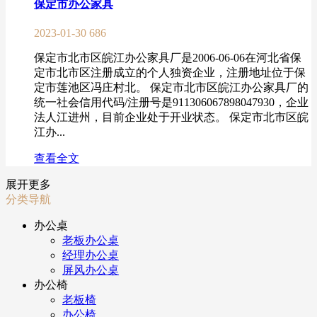
保定市办公家具
2023-01-30
686
保定市北市区皖江办公家具厂是2006-06-06在河北省保
定市北市区注册成立的个人独资企业，注册地址位于保
定市莲池区冯庄村北。 保定市北市区皖江办公家具厂的
统一社会信用代码/注册号是911306067898047930，企业
法人江进州，目前企业处于开业状态。 保定市北市区皖
江办...
查看全文
展开更多
分类导航
办公桌
老板办公桌
经理办公桌
屏风办公桌
办公椅
老板椅
办公椅