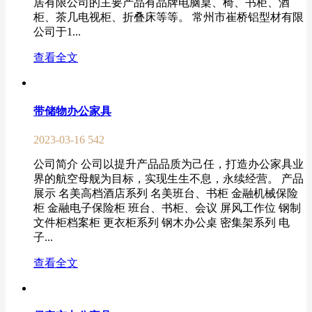
居有限公司的主要产品有品牌电脑桌、椅、书柜、酒
柜、茶几电视柜、折叠床等等。 常州市崔桥铝型材有限
公司于1...
查看全文
带储物办公家具
2023-03-16
542
公司简介 公司以提升产品品质为己任，打造办公家具业
界的航空母舰为目标，实现生生不息，永续经营。 产品
展示 名美高档酒店系列 名美班台、书柜 金融机械保险
柜 金融电子保险柜 班台、书柜、会议 屏风工作位 钢制
文件柜档案柜 更衣柜系列 钢木办公桌 密集架系列 电
子...
查看全文