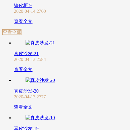
铁皮柜-9
2020-04-14
2760
查看全文
查看全部
真皮沙发-21
2020-04-13
2584
查看全文
真皮沙发-20
2020-04-13
2777
查看全文
真皮沙发-19