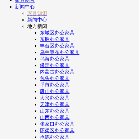
家具图片
新闻中心
家具知识
新闻中心
地方新闻
东城区办公家具
东胜办公家具
丰台区办公家具
乌兰察布办公家具
乌海办公家具
保定办公家具
内蒙古办公家具
包头办公家具
呼市办公家具
唐山办公家具
大兴办公家具
天津办公家具
山东办公家具
山西办公家具
张家口办公家具
怀柔区办公家具
承德办公家具