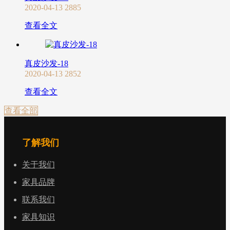
2020-04-13
2885
查看全文
真皮沙发-18
2020-04-13
2852
查看全文
查看全部
了解我们
关于我们
家具品牌
联系我们
家具知识