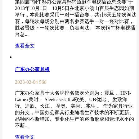
第四届“铜牛杯办公家具杯钓鱼冠军电视擂台总决赛”于
2013年10月1日—10月5日在北京小汤山百辰生态园如期
举行，本此比赛采用一对一擂台赛，共计6天五轮次淘汰
赛，每轮次每场分别由两名参赛选手一对一逐对比赛，
胜者晋级下一轮次比赛，负者淘汰。 本次铜牛杯电视擂
台总...
查看全文
广东办公家具板
2023-02-04
568
广东办公家具十大名牌排名依次分别为：震旦 、HNI-
Lamex美时 、Steelcase-Ultra欧美、UB优比 、励致洋
行、迪欧、长江 、圣奥、美尚、兆生 。 作为家具行业
的分支，中国办公家具行业随着生产技术的不断更新、
品种的不断增加、专业化生产的逐渐形成和管理水平的
不断...
查看全文