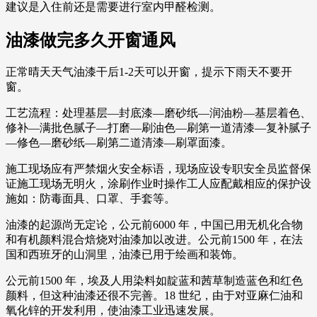
建议是入住前还是需要进行室内甲醛检测。
油漆做完多久开窗通风
正常晴天天气油漆干后1-2天可以开窗，提示下雨天不要开
窗。
工艺流程：处理基层—封底漆—磨砂纸—润油粉—基层着色、
修补—满批色腻子—打磨—刷油色—刷第一道清漆—复补腻子
—修色—磨砂纸—刷第二道清漆—刷罩面漆。
施工现场应有严禁烟火安全标语，现场应设专职安全员监督保
证施工现场无明火，涂刷作业时操作工人应配戴相应的保护设
施如：防毒面具、口罩、手套等。
油漆的起源尚无定论，公元前6000 年，中国已用无机化合物
和有机颜料混合焙烧对油漆加以改进。公元前1500 年，在法
国和西班牙的山洞里，油漆已用于绘画和装饰。
公元前1500 年，埃及人用染料如靛蓝和茜草制造蓝色和红色
颜料，但这种油漆还很不完善。18 世纪，由于对亚麻仁油和
氧化锌的开发利用，使油漆工业迅速发展。