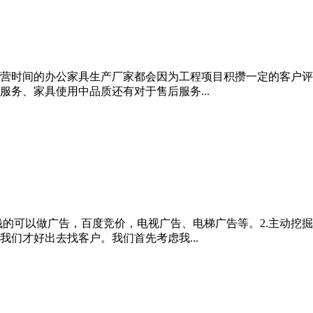
营时间的办公家具生产厂家都会因为工程项目积攒一定的客户评
务、家具使用中品质还有对于售后服务...
有钱的可以做广告，百度竞价，电视广告、电梯广告等。2.主动挖
们才好出去找客户。我们首先考虑我...