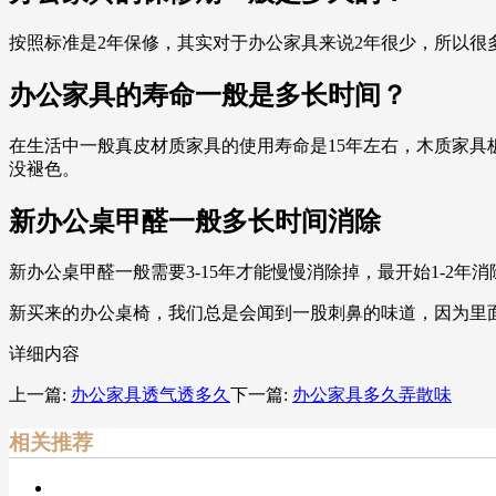
按照标准是2年保修，其实对于办公家具来说2年很少，所以很
办公家具的寿命一般是多长时间？
在生活中一般真皮材质家具的使用寿命是15年左右，木质家具
没褪色。
新办公桌甲醛一般多长时间消除
新办公桌甲醛一般需要3-15年才能慢慢消除掉，最开始1-2
新买来的办公桌椅，我们总是会闻到一股刺鼻的味道，因为里
详细内容
上一篇:
办公家具透气透多久
下一篇:
办公家具多久弄散味
相关推荐