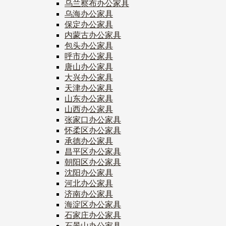
乌兰察布办公家具
乌海办公家具
保定办公家具
内蒙古办公家具
包头办公家具
呼市办公家具
唐山办公家具
大兴办公家具
天津办公家具
山东办公家具
山西办公家具
张家口办公家具
怀柔区办公家具
承德办公家具
昌平区办公家具
朝阳区办公家具
沈阳办公家具
河北办公家具
济南办公家具
海淀区办公家具
石家庄办公家具
石景山办公家具