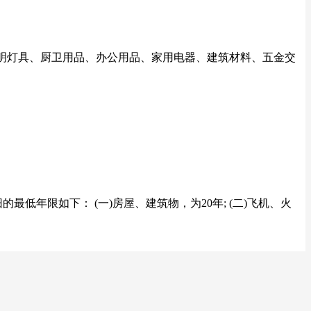
：照明灯具、厨卫用品、办公用品、家用电器、建筑材料、五金交
年限如下： (一)房屋、建筑物，为20年; (二)飞机、火