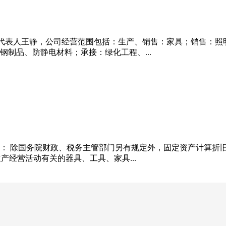
立。法定代表人王静，公司经营范围包括：生产、销售：家具；销售
制品、防静电材料；承接：绿化工程、...
除国务院财政、税务主管部门另有规定外，固定资产计算折旧的最低
生产经营活动有关的器具、工具、家具...