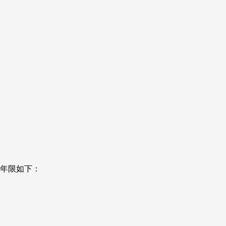
低年限如下：