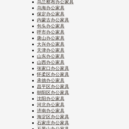
乌兰察布办公家具
乌海办公家具
保定办公家具
内蒙古办公家具
包头办公家具
呼市办公家具
唐山办公家具
大兴办公家具
天津办公家具
山东办公家具
山西办公家具
张家口办公家具
怀柔区办公家具
承德办公家具
昌平区办公家具
朝阳区办公家具
沈阳办公家具
河北办公家具
济南办公家具
海淀区办公家具
石家庄办公家具
石景山办公家具