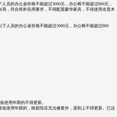
下人员的办公桌价格不能超过3000元，办公椅不能超过800元，
公布局，符合简朴实用要求，不得配置豪华家具，不得使用名贵木
以下人员的办公桌价格不能超过3000元，办公椅不能超过800
最低使用年限的不得更新。
最低使用年限的，除损毁且无法修复外，原则上不得更新。已达