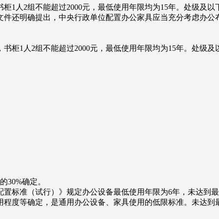
书柜1人2组不能超过2000元，最低使用年限均为15年。处级及以
另外，文件还明确提出，中央行政单位配置办公家具应当充分考虑办
，书柜1人2组不能超过2000元，最低使用年限均为15年。处级及
。
的30%确定。
配置标准（试行）》规定办公设备最低使用年限为6年，未达到
用程度等确定，是通用办公设备、家具使用的低限标准。未达到