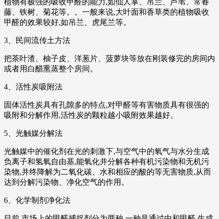
植物有极强的吸收甲醛的能力,如仙人掌、吊兰、芦苇、常春
藤、铁树、菊花等。。一般来说,大叶面和香草类的植物吸收
甲醛的效果较好,如吊兰、虎尾兰等。
3、民间流传土方法
把茶叶渣、柚子皮、洋葱片、菠萝块等放在刚装修完的房间内
或者用白醋熏蒸整个房间。
4、活性炭吸附法
固体活性炭具有孔隙多的特点,对甲醛等有害物质具有很强的
吸附和分解作用,活性炭的颗粒越小吸附效果越好。
5、光触媒分解法
光触媒中的催化剂在光的刺激下,与空气中的氧气与水分生成
负离子和氢氧自由基,能氧化并分解各种有机污染物和无机污
染物,并终降解为二氧化碳、水和相应的酸的等无害物质,从而
达到分解污染物、净化空气的作用。
6、化学制剂净化法
目前,市场上的甲醛捕捉剂分为两种,一种是通过中和甲醛,生成