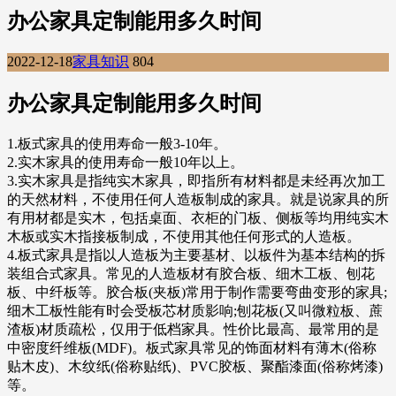
办公家具定制能用多久时间
2022-12-18
家具知识
804
办公家具定制能用多久时间
1.板式家具的使用寿命一般3-10年。
2.实木家具的使用寿命一般10年以上。
3.实木家具是指纯实木家具，即指所有材料都是未经再次加工
的天然材料，不使用任何人造板制成的家具。就是说家具的所
有用材都是实木，包括桌面、衣柜的门板、侧板等均用纯实木
木板或实木指接板制成，不使用其他任何形式的人造板。
4.板式家具是指以人造板为主要基材、以板件为基本结构的拆
装组合式家具。常见的人造板材有胶合板、细木工板、刨花
板、中纤板等。胶合板(夹板)常用于制作需要弯曲变形的家具;
细木工板性能有时会受板芯材质影响;刨花板(又叫微粒板、蔗
渣板)材质疏松，仅用于低档家具。性价比最高、最常用的是
中密度纤维板(MDF)。板式家具常见的饰面材料有薄木(俗称
贴木皮)、木纹纸(俗称贴纸)、PVC胶板、聚酯漆面(俗称烤漆)
等。