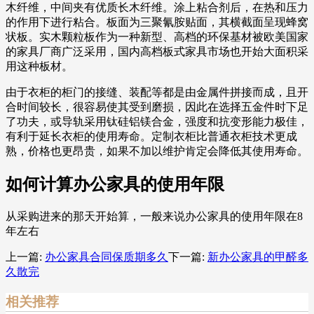
木纤维，中间夹有优质长木纤维。涂上粘合剂后，在热和压力
的作用下进行粘合。板面为三聚氰胺贴面，其横截面呈现蜂窝
状板。实木颗粒板作为一种新型、高档的环保基材被欧美国家
的家具厂商广泛采用，国内高档板式家具市场也开始大面积采
用这种板材。
由于衣柜的柜门的接缝、装配等都是由金属件拼接而成，且开
合时间较长，很容易使其受到磨损，因此在选择五金件时下足
了功夫，或导轨采用钛硅铝镁合金，强度和抗变形能力极佳，
有利于延长衣柜的使用寿命。定制衣柜比普通衣柜技术更成
熟，价格也更昂贵，如果不加以维护肯定会降低其使用寿命。
如何计算办公家具的使用年限
从采购进来的那天开始算，一般来说办公家具的使用年限在8
年左右
上一篇:
办公家具合同保质期多久
下一篇:
新办公家具的甲醛多
久散完
相关推荐