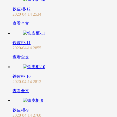
铁皮柜-12
2020-04-14
2534
查看全文
铁皮柜-11
2020-04-14
2855
查看全文
铁皮柜-10
2020-04-14
2812
查看全文
铁皮柜-9
2020-04-14
2760