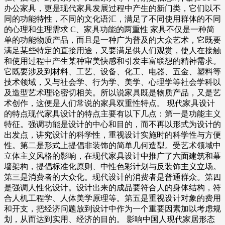
办公家具，更是现代家具发展过程中产生的新门类，它们以不
同的功能特性，不同的文化语汇，满足了不同使用群体的不同
的心理和生理需求 C、家具功能的两重性 家具不仅是一种简
单的功能物质产品，而且是一种广为普及的大众艺术，它既要
满足某些特定的直接用途，又要满足供人们观赏，使人在接触
和使用过程中产生某种审美快感和引发丰富联想的精神需求。
它既要涉及到材料、工艺、设备、化工、电器、五金、塑料等
技术领域，又与社会学、行为学、美学、心理学等社会学科以
及造型艺术理论密切相关。所以说家具既是物质产品，又是艺
术创作，这便是人们常说的家具双重性特点。 现代家具设计
的特点现代家具设计的特点主要有以下几点：第一是功能主义
特征。强调功能是设计的中心和目的，而不再以形式为设计的
出发点，讲究设计的科学性，重视设计实施时的科学性与方便
性。第二是形式上提倡非装饰的简单几何造型。受艺术领域中
立体主义风格的影响，在现代家具设计中推广了六面建筑和幕
墙架构，提倡标准化原则、中性色彩计划与反装饰主义立场。
第三是消费者的大众化。现代设计的消费者是普通群众。第四
是强调人性化设计。设计出来的成品要符合人的身体结构，符
合人机工程学、人体美学原理等。第五是重视设计对象的费用
和开支，把经济问题放到设计中作为一个重要因素加以考虑规
划，从而达到实用、经济的目的。 影响中国人现代家居形态