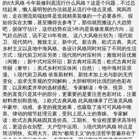
的8大风格 今年装修到底流行什么风格？这是个问题，不过总
结起来，懒人最明智的办法就是从流行中借点灵感、闻风而
动，走在潮流前端始终是造就精美装修的一个必要条件。 假
如你实在太懒，甚至懒得去参考了，那你就照搬这八大趋势
吧，据保守估计，这些趋势在近5年内是装修发展的方向，运
气好点的话，说不定10年有效。 这八大风格分别为：现代前
卫、现代简约、雅致主义、新中式、新古典、欧式古典、美式
乡村主义以及地中海风格。各设计风格同时对应了不同的生活
方式：现代前卫对应另类；现代简约对应时尚；雅致对应优雅
（闲雅）；新中式对应怀旧；新古典对应高贵；欧式古典对应
华丽（奢华）；美式乡村对应休闲（自然）；地中海对应浪
漫。 1.现代前卫风格 依靠新材料、新技术加上光与影的无穷
变化，追求无常规的空间解构，大胆鲜明对比强烈的色彩布
置，以及刚柔并举的选材搭配。 专家解读：夸张、怪异、另
类的直觉只是其中的部分，更重要的是要注意色彩对比，注重
材料类别和质地。 2.欧式古典风格 此风格继承了巴洛克风格
中豪华、动感、多变的视觉效果，也吸取了洛可可风格中唯
美、律动的细节处理元素，受到上层人士的青睐。 专家解
读：欧式古典风格因其造价高、工期长、专业程度要求高等特
点，更适合在别墅、大户型中运用。 3.现代简约风格 特点是
简洁明快、实用大方。因为“极简主义”的生活哲学普遍存在于