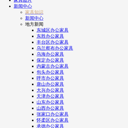
家具图片
新闻中心
家具知识
新闻中心
地方新闻
东城区办公家具
东胜办公家具
丰台区办公家具
乌兰察布办公家具
乌海办公家具
保定办公家具
内蒙古办公家具
包头办公家具
呼市办公家具
唐山办公家具
大兴办公家具
天津办公家具
山东办公家具
山西办公家具
张家口办公家具
怀柔区办公家具
承德办公家具