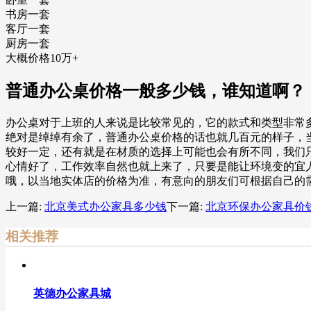
书房一套
客厅一套
厨房一套
大概价格10万+
普通办公桌价格一般多少钱，谁知道啊？
办公桌对于上班的人来说是比较常见的，它的款式和类型非常
绝对是绰绰有余了，普通办公桌价格的话也就几百元的样子，
较好一定，还有就是在材质的选择上可能也会有所不同，我们
心情好了，工作效率自然也就上来了，只要是能让环境变的宜
哦，以当地实体店的价格为准，有意向的朋友们可根据自己的
上一篇:
北京美式办公家具多少钱
下一篇:
北京环保办公家具价
相关推荐
英德办公家具城