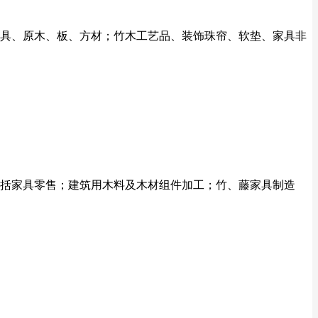
、家具、原木、板、方材；竹木工艺品、装饰珠帘、软垫、家具非
围包括家具零售；建筑用木料及木材组件加工；竹、藤家具制造