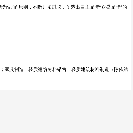
信为先”的原则，不断开拓进取，创造出自主品牌“众盛品牌”的
销售；家具制造；轻质建筑材料销售；轻质建筑材料制造（除依法