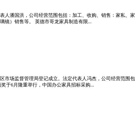
法定代表人潘国洪，公司经营范围包括：加工、收购、销售：家私
镜）销售等。 英德市哥龙家具制造有限...
市湖里区市场监督管理局登记成立。法定代表人冯杰，公司经营范
颁奖于6月隆重举行，中国办公家具招标采购...