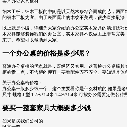
实木办公家具板材
细木工板：细木工板的中间是以天然木条粘合而成的芯，两面
的细木工板为宜。由于表面露出的木纹不美观，很少直接刷漆
以上就是小编，详细为大家介绍的办公室实木家具的清洁技巧
木家具能够装饰我们的办公室，实木家具不仅做工上非常完美
束了。希望可以帮助到大家。
一个办公桌的价格是多少呢？
普通办公桌椅的优点就是，既经济又实用。这普通办公桌椅其
柜的贵一点，不含柜的便宜，要看配件齐不齐全。要知道具体
关于办公桌椅价格：
办公桌一般多少钱一个，这个主要看你是什么材质的,如果是老
尺寸 规格:L型 1.2米*1.4米 1.4米*1.4米 可按办公需要定做各
要买一整套家具大概要多少钱
如果是买我们公司的
卧室一套