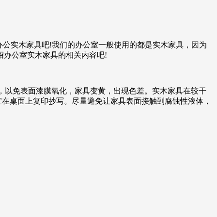
办公实木家具吧!我们的办公室一般使用的都是实木家具，因为
办公室实木家具的相关内容吧!
射，以免表面漆膜氧化，家具变黄，出现色差。实木家具在较干
宜在桌面上复印抄写。尽量避免让家具表面接触到腐蚀性液体，