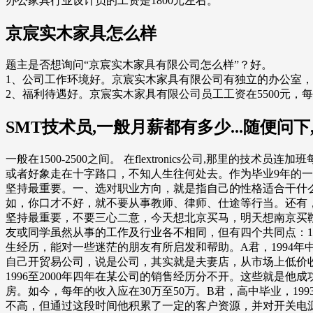
办公家具行业设计员的工资是1800元左右。
京宸实木家具怎么样
题主是否想询问“京宸实木家具有限公司怎么样”？好。
1、公司工作环境好。京宸实木家具有限公司有独立的办公室
2、福利待遇好。京宸实木家具有限公司员工工资在5500元
SMT技术员,一般月薪都有多少...随便问下
一般在1500-2500之间。 在flextronics公司,那里
或者好象走在十字路口，不知人生往何处去。作为毕业9年的
坚持最重要。一、选对职业方向，就是指自己的性格适合干什
如，你口才不好，就不要从事教师、律师、仕途等行当。还有
坚持最重要，不要三心二意，今天想北京买马，明天想南京买
友或同学虽然从事的工作及行业各不相同，但有四个共同点：1
生经历，能对一些迷茫的朋友有所启发和帮助。A君，1994年
自己开贸易公司，说是公司，其实就是夫妻店，从市场上低价
1996至2000年四年在某公司的销售经历分不开。这些就是他成
房。如今，每年的收入应在30万至50万。B君，高中毕业，19
不高，但通过这段时间他积累了一定的客户资源，并对开关电源