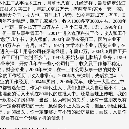
的一些小工厂从事技术工作，月薪七八百，几经选择，最后确定SMT
SMT技术改善工作，年薪10至12万元，有两套房(家乡一套，深圳
跳到大公司，收入也一直呈上升趋势。如今年薪12万，有房。E
太稳定，跳了几家单位，收入1000多至3000左右。2000年
，年薪一直在15万至20万左右，有小车及房。F君，1996年自
司，但一直从事生管工作，2001年进入鑫茂科技至今，收入和工作
教了几年书，收入很低。2000年暑假来深打工。因为专业不
8万左右，有房。H君，1997年大学本科毕业，历史专业，在
进入一床上用品公司任渠道经理，年薪12万。2004年8月辞工开
在工厂打工吃过不少苦。1997年开始从事电脑培训业务，1999
高中毕业来深，开始几年在一些小公司打工，收入及工作都不稳定。
业，财会专业，2000年来深，在一上市公司从事一般的财务工
的工作经历，收入非常低。2000年初来深圳，先后换过4、5
的工作经历。2004年买房，2006年买车。现任一大型企业中
中都曾迷茫过，作为70年代生人，我们也曾认为自己最不幸，运
些埋怨的话又出现在80年代的这批人中。还是言规正传吧。我的
一般都买了房和车。当然，因为时间的关系，还有一些朋友没有
你一定会有成功的一天，虽然谈不上大富大贵，但至少能让你生
行，到30出头，你一定能够拥有不错的经济基础，而这，又是你
一定要有在一个领域坚持的信念！