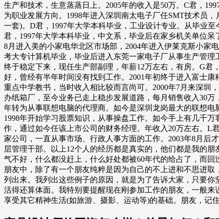
生产和技术，生意蒸蒸日上。2005年的收入是50万。C君，1
为职业发展方向。1998年进入深圳南太电子厂任SMT技术员，月
一套)。D君，1997年大学本科毕业，工业设计专业。从毕
君，1997年大学本科毕业，中文系，毕业后在家乡机关单位呆了
8月进入美的小家电华北区市场部，2004年进入伊莱克斯小家电，
考大专计算机毕业，毕业后进入东莞一家电子厂从事生产管理工作，
终于稳定下来，现任生产部副理，年薪12万左右，有房。G君，
好，曾经有半年时间没有找到工作。2001年初终于进入富士康
重点中学教书，当时收入相比较而言尚可。2000年7月来深圳，
办纸箱厂，至今业务已走上稳步发展道路，每月销售收入30万，每
年转为从事联想电脑的代理商。如今是深圳龙岗最大的联想电脑经
1998年开始学习股票知识，从事操盘工作。如今手上有几千万客
作，通过如今任该上市公司的财务经理。年收入20万左右。L君
家公司，一直从事市场、行政人事方面的工作。2003年8月后
层管理干部。以上12个人的经历都是真实的，他们都是我的朋
气不好，什么都没赶上，什么好处都被60年代的给占了，而回
朋友中，除了有一个朋友纯粹是因为自己的不上进和不思进取
列出来。我列出这些例子的原因，就是为了告诉大家，只要你
活得还算体面。我特别要提醒现在刚参加工作的朋友，一般来说
享受其它精神生活(如旅游、摄影、运动等)的基础。朋友，记