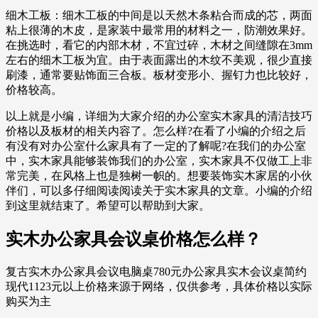
细木工板：细木工板的中间是以天然木条粘合而成的芯，两面
粘上很薄的木皮，是家装中最常用的材料之一，防潮效果好。
在挑选时，看它的内部木材，不宜过碎，木材之间缝隙在3mm
左右的细木工板为宜。由于表面露出的木纹不美观，很少直接
刷漆，通常要贴饰面三合板。板材变形小、握钉力也比较好，
价格较高。
以上就是小编，详细为大家介绍的办公室实木家具的清洁技巧
价格以及板材的相关内容了。怎么样?在看了小编的介绍之后
有没有对办公室什么家具有了一定的了解呢?在我们的办公室
中，实木家具能够装饰我们的办公室，实木家具不仅做工上非
常完美，在风格上也是独树一帜的。想要装饰实木家居的小伙
伴们，可以多仔细阅读阅读关于实木家具的文章。小编的介绍
到这里就结束了。希望可以帮助到大家。
实木办公家具会议桌价格怎么样？
复古实木办公家具会议电脑桌780元办公家具实木会议桌简约
现代1123元以上价格来源于网络，仅供参考，具体价格以实际
购买为主