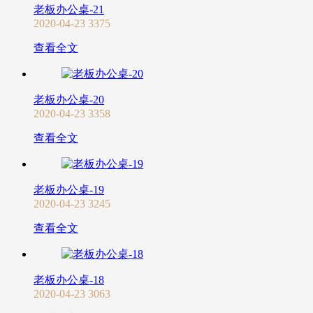
老板办公桌-21
2020-04-23
3375
查看全文
老板办公桌-20
2020-04-23
3358
查看全文
老板办公桌-19
2020-04-23
3245
查看全文
老板办公桌-18
2020-04-23
3063