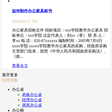
如何制作办公家具标书
2023-01-17
793
办公家具招标文件 招标项目：xxx学院教学办公家具 招
标单位：xxx学院 法定代表人：刘xx（章） 联 系 人：
李xx 电 话：020-87xxxxxx 编制时间：2005年7月6日
xxxx学院 xxxxx学院教学办公家具的采购，经政府采购
主管部门批准，按照《中华人民共和国政府采购法》、
《政...
查看全文
展开更多
分类导航
办公桌
老板办公桌
经理办公桌
屏风办公桌
办公椅