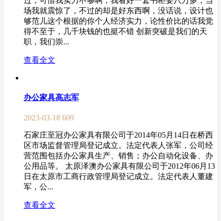
过，可惜我实力不够啊，我看好一套书柜要八万多，当
场我就震惊了，不过的却是好东西啊，没话说，设计也
够范儿这个根据的你个人经济实力，论性价比的话我觉
得不至于，几千块钱的也挺不错 创新突破是我们的天
职，我们崇...
查看全文
办公家具高志军
2023-03-18
609
石家庄至冠办公家具有限公司于2014年05月14日在桥西
区市场监督管理局登记成立。法定代表人张军，公司经
营范围包括办公家具生产、销售；办公自动化设备、办
公用品等。 太原泽澳办公家具有限公司于2012年06月13
日在太原市工商行政管理局登记成立。法定代表人董建
军，公...
查看全文