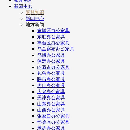
家具图片
新闻中心
家具知识
新闻中心
地方新闻
东城区办公家具
东胜办公家具
丰台区办公家具
乌兰察布办公家具
乌海办公家具
保定办公家具
内蒙古办公家具
包头办公家具
呼市办公家具
唐山办公家具
大兴办公家具
天津办公家具
山东办公家具
山西办公家具
张家口办公家具
怀柔区办公家具
承德办公家具