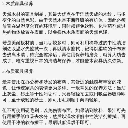
2.木质家具保养
天然木材的家具制品，其最大优点在于浑然天成的木纹，与多
变化的自然色彩。由于天然木是不断呼吸的有机体，因此必须
放置在温湿度合宜的环境里，同时须避免饮料、化学药剂或过
热的物体放置在表面，以免损伤木质表面的天然色泽。
若是美耐板材质，当污垢较多时，则可利用稀释过的中性清洁
剂佐以温水先擦拭一次，再以清水擦拭，记得以柔软的干布擦
去残离水渍，待完全擦净后，再使用保养蜡磨亮，就算大功告
成了。唯有重视日常的清洁与保养，才能使木家具历久弥新。
3.布质家具保养
最常使用在办公椅和沙发的布料，其舒适的触感与丰富的花
色，让传统家具的表情更为多样。一般常见的保养方法：当沾
上灰尘、砂土等干性污垢时，只要轻轻拍去或用吸尘器吸净即
可，至于成粒的砂土，则可用毛刷顺手向内轻刷。
但不可使用硬毛刷，以免伤害布面。如果沾到饮料、果汁可先
行用擦手纸巾吸去水分，然后以温水溶解中性洗洁剂擦拭，再
使用干净的软布擦干，最后以低温烘干即可。