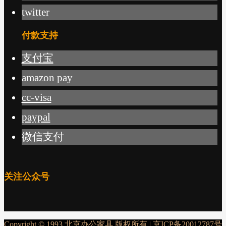
twitter
付款支持
支付宝
amazon pay
cc-visa
paypal
微信支付
关注公众号
Copyright © 1993 北京办公家具 版权所有 |
京ICP备20012787号