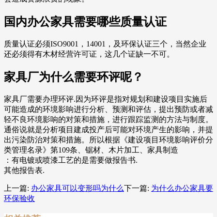
国内办公家具需要哪些质量认证
质量认证必须ISO9001，14001，及环保认证三个，当然企业
还必须得有木材经营许可证，这几个证缺一不可。
家具厂为什么需要环评呢？
家具厂需要办理环评.因为环评是指对规划和建设项目实施后
可能造成的环境影响进行分析、预测和评估，提出预防或者减
轻不良环境影响的对策和措施，进行跟踪监测的方法与制度。
通俗说就是分析项目建成投产后可能对环境产生的影响，并提
出污染防治对策和措施。所以根据《建设项目环境影响评价分
类管理名录》第109条、锯材、木片加工、家具制造
：有电镀或喷漆工艺的是需要做报告书.
其他报告表.
上一篇:
办公家具可以变形吗为什么
下一篇:
为什么办公家具要
环保验收