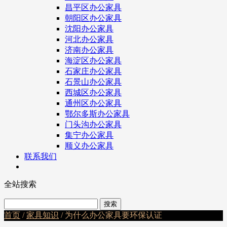
昌平区办公家具
朝阳区办公家具
沈阳办公家具
河北办公家具
济南办公家具
海淀区办公家具
石家庄办公家具
石景山办公家具
西城区办公家具
通州区办公家具
鄂尔多斯办公家具
门头沟办公家具
集宁办公家具
顺义办公家具
联系我们
全站搜索
首页
/
家具知识
/ 为什么办公家具要环保认证