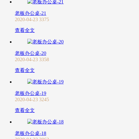
老板办公桌-21
2020-04-23
3375
查看全文
老板办公桌-20
2020-04-23
3358
查看全文
老板办公桌-19
2020-04-23
3245
查看全文
老板办公桌-18