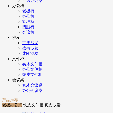
屏风办公桌
办公椅
老板椅
办公椅
经理椅
四腿椅
会议椅
沙发
真皮沙发
接待沙发
休闲沙发
文件柜
实木文件柜
办公文件柜
铁皮文件柜
会议桌
实木会议桌
办公会议桌
产品推荐
老板办公桌
铁皮文件柜
真皮沙发