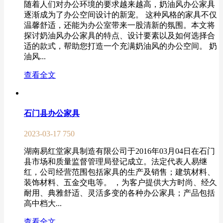
随着人们对办公环境的要求越来越高，奶油风办公家具
逐渐成为了办公空间设计的新宠。 这种风格的家具不仅
温馨舒适，还能为办公室带来一股清新的氛围。本文将
探讨奶油风办公家具的特点、设计要素以及如何选择合
适的款式，帮助您打造一个充满奶油风的办公空间。 奶
油风...
查看全文
石门县办公家具
2023-03-17
750
湖南易红堂家具制造有限公司于2016年03月04日在石门
县市场和质量监督管理局登记成立。法定代表人易继
红，公司经营范围包括家具的生产及销售；建筑材料、
装饰材料、五金交电等。 ，为客户提供大方时尚、经久
耐用、典雅舒适、灵活多变的各种办公家具；产品包括
高中档大...
查看全文