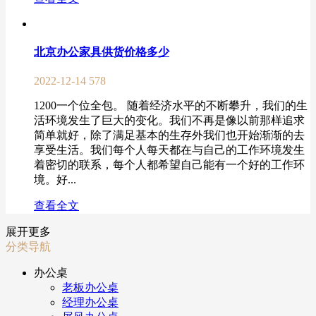
北京办公家具供货价格多少
2022-12-14
578
1200一个位全包。 随着经济水平的不断攀升，我们的生
活环境发生了巨大的变化。我们不再是像以前那样追求
简单就好，除了满足基本的生存外我们也开始渐渐的去
享受生活。我们每个人每天都在与自己的工作环境发生
着密切的联系，每个人都希望自己能有一个好的工作环
境。好...
查看全文
展开更多
分类导航
办公桌
老板办公桌
经理办公桌